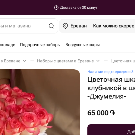
Доставка от 30 минут
ры и магазины
Ереван
Как можно скорее
околаде
Подарочные наборы
Воздушные шары
 в Ереване
Наборы с цветами в Ереване
Наличие подтверждено 3 
Цветочная шка
клубникой в 
-Джумелия-
65 000
֏
Доб