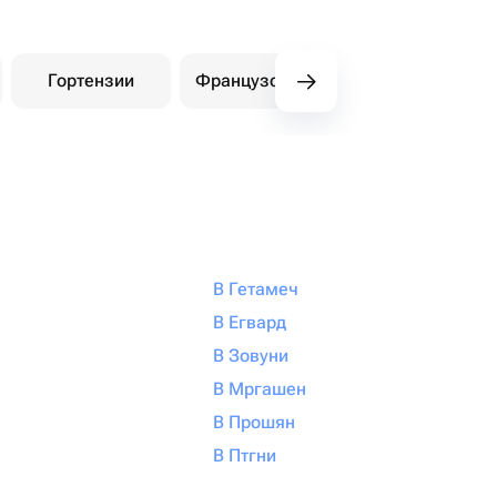
Гортензии
Французские розы
Амарилли
В Гетамеч
В Егвард
В Зовуни
В Мргашен
В Прошян
В Птгни