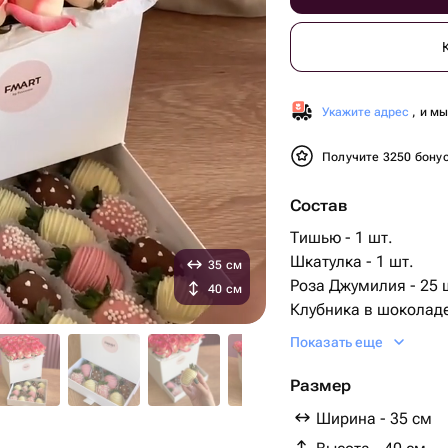
Укажите адрес
, и м
Получите 3250 бону
Состав
Тишью - 1 шт.
Шкатулка - 1 шт.
35 см
Роза Джумилия - 25 
40 см
Клубника в шоколаде
биофлор - 1 шт.
Показать еще
Размер
Ширина - 35 см