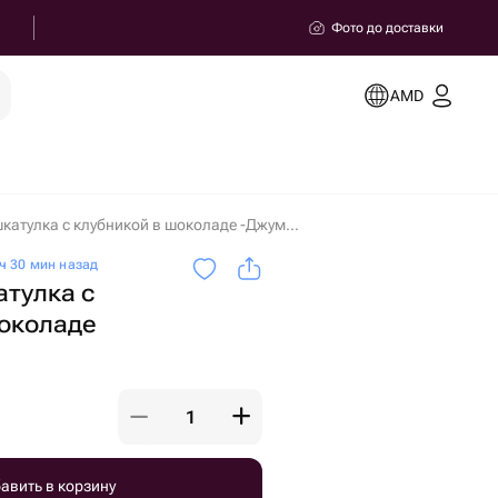
Фото до доставки
AMD
Цветочная шкатулка с клубникой в шоколаде -Джумелия- в Ереване
ч 30 мин назад
тулка с
шоколаде
авить в корзину