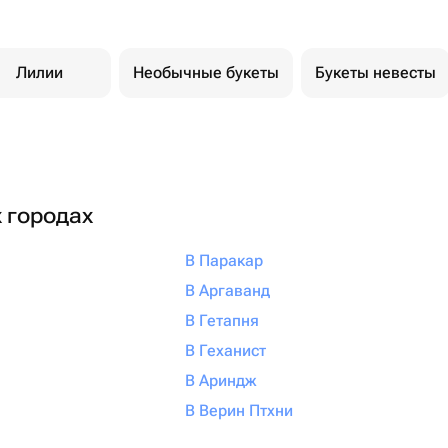
Лилии
Необычные букеты
Букеты невесты
х городах
В Паракар
В Аргаванд
В Гетапня
В Геханист
В Ариндж
В Верин Птхни