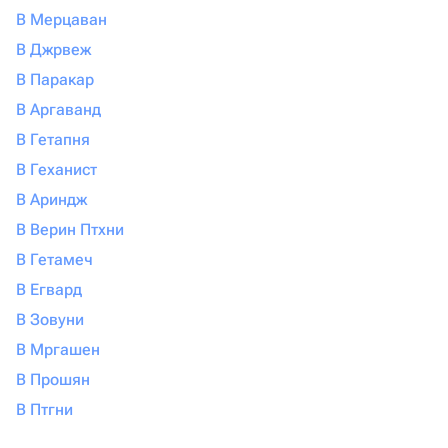
В Мерцаван
В Джрвеж
В Паракар
В Аргаванд
В Гетапня
В Геханист
В Ариндж
В Верин Птхни
В Гетамеч
В Егвард
В Зовуни
В Мргашен
В Прошян
В Птгни