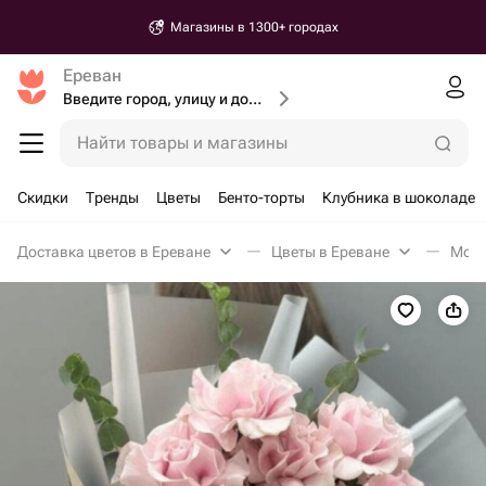
Магазины в 1300+ городах
Ереван
Введите город, улицу и дом доставки
Найти товары и магазины
Скидки
Тренды
Цветы
Бенто-торты
Клубника в шоколаде
Доставка цветов в Ереване
Цветы в Ереване
Моно