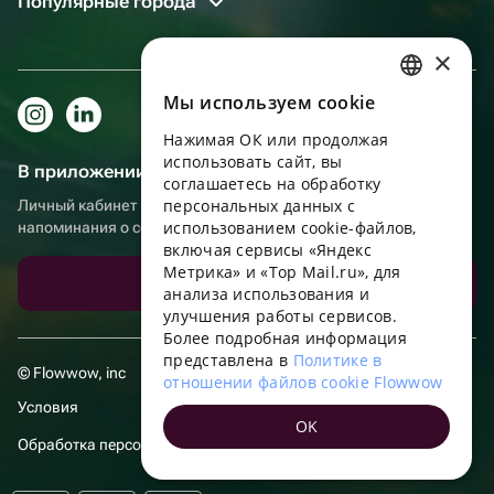
Популярные города
×
Мы используем сookie
RUSSIAN
Нажимая ОК или продолжая
ENGLISH
использовать сайт, вы
В приложении еще удобнее!
UKRAINIAN
соглашаетесь на обработку
персональных данных с
Личный кабинет получателя, больше бонусов за покупки и
PORTUGUESE
использованием cookie-файлов,
напоминания о событиях
включая сервисы «Яндекс
SPANISH
Метрика» и «Top Mail.ru», для
Скачать приложение
анализа использования и
HUNGARIAN
улучшения работы сервисов.
ITALIAN
Более подробная информация
представлена в
Политике в
FRENCH
© Flowwow, inc
отношении файлов cookie Flowwow
TURKISH
Условия
OK
GERMAN
Обработка персональных данных
POLISH