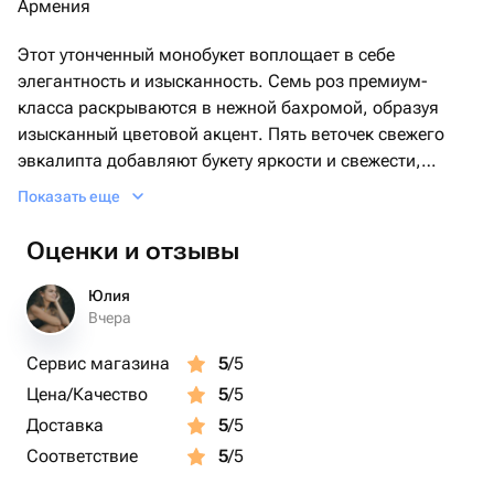
Армения
Этот утонченный монобукет воплощает в себе
элегантность и изысканность. Семь роз премиум-
класса раскрываются в нежной бахромой, образуя
изысканный цветовой акцент. Пять веточек свежего
эвкалипта добавляют букету яркости и свежести,
придавая ему легкий аромат. Всё это красочное
Показать еще
разнообразие упаковано в стильную дизайнерскую
упаковку, которая делает букет идеальным подарком
Оценки и отзывы
для каждого особенного случая.
Юлия
Вчера
Сервис магазина
5
/5
Цена/Качество
5
/5
Доставка
5
/5
Соответствие
5
/5