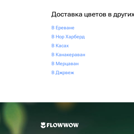
Доставка цветов в други
В Ереване
В Нор Харберд
В Касах
В Канакераван
В Мерцаван
В Джрвеж