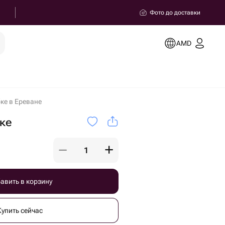
Фото до доставки
AMD
ке в Ереване
ке
авить в корзину
Купить сейчас