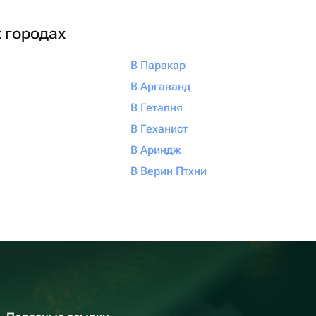
х городах
В Паракар
В Аргаванд
В Гетапня
В Геханист
В Ариндж
В Верин Птхни