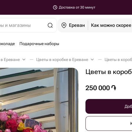
Доставка от 30 минут
ры и магазины
Ереван
Как можно скорее
околаде
Подарочные наборы
 в Ереване
Цветы в коробке в Ереване
Цветы в короб
Цветы в короб
250 000
֏
Доб