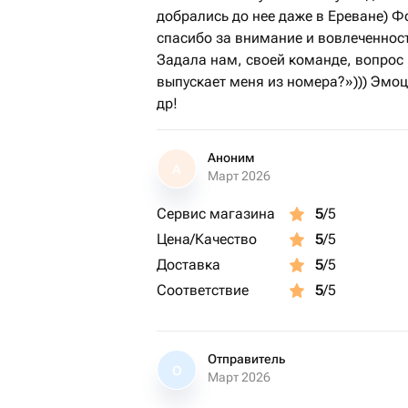
добрались до нее даже в Ереване) Фо
спасибо за внимание и вовлеченност
Задала нам, своей команде, вопрос 
выпускает меня из номера?»))) Эмоц
др!
Аноним
А
Март 2026
Сервис магазина
5
/5
Цена/Качество
5
/5
Доставка
5
/5
Соответствие
5
/5
Отправитель
О
Март 2026