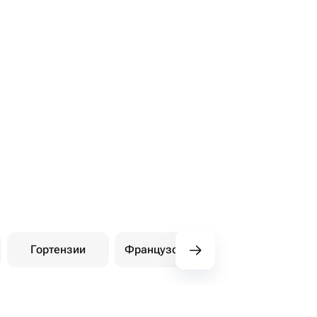
Гортензии
Французские розы
Амарилли