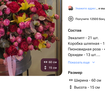
Укажите адрес
, и м
Получите 12500 бон
Состав
Эвкалипт - 21 шт.
Коробка шляпная - 1
Пионовидная роза - 
Орхидеи - 13 шт.
голландские розы - 5
60 см
Показать еще
15 см
Размер
Ширина - 60 см
Высота - 15 см