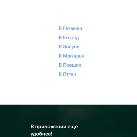
В Гетамеч
В Егвард
В Зовуни
В Мргашен
В Прошян
В Птгни
В приложении еще
удобнее!