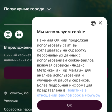
Популярные города
×
Мы используем сookie
RUSSIAN
Нажимая ОК или продолжая
ENGLISH
использовать сайт, вы
В приложении еще удобнее!
UKRAINIAN
соглашаетесь на обработку
персональных данных с
Личный кабинет получателя, больше бонусов за покупки и
PORTUGUESE
использованием cookie-файлов,
напоминания о событиях
включая сервисы «Яндекс
SPANISH
Метрика» и «Top Mail.ru», для
Скачать приложение
анализа использования и
HUNGARIAN
улучшения работы сервисов.
ITALIAN
Более подробная информация
представлена в
Политике в
FRENCH
© Flowwow, inc
отношении файлов cookie Flowwow
TURKISH
Условия
OK
GERMAN
Обработка персональных данных