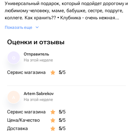
Универсальный подарок, который подойдет дорогому и
любимому человеку, маме, бабушке, сестре, подруге,
коллеге. Как хранить?? • Клубника - очень нежная
ягода. При транспортировки и хранении подарка не
Показать еще
стоит его трясти и переворачивать. • Мы рекомендуем
делать заказ на время непосредственно перед
Оценки и отзывы
вручением подарка, чтобы он был максимально
свежим. • Ягоды рекомендуем кушать сразу или
Отправитель
О
хранить до 24 часов, убрав в холодильник
На этой неделе
(температура хранения+ 2,+ 4)
Сервис магазина
5
/5
Artem Sabrekov
A
На этой неделе
Сервис магазина
5
/5
Цена/Качество
5
/5
Доставка
5
/5