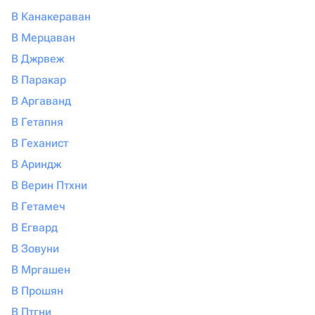
В Канакераван
В Мерцаван
В Джрвеж
В Паракар
В Аргаванд
В Гетапня
В Геханист
В Ариндж
В Верин Птхни
В Гетамеч
В Егвард
В Зовуни
В Мргашен
В Прошян
В Птгни