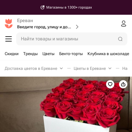
Магазины в 1300+ городах
Ереван
Введите город, улицу и дом доставки
Найти товары и магазины
Скидки
Тренды
Цветы
Бенто-торты
Клубника в шоколаде
Доставка цветов в Ереване
Цветы в Ереване
Набо