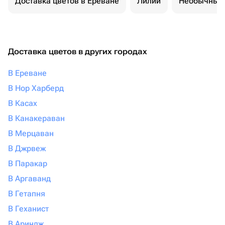
Доставка цветов в Ереване
Лилии
Необычные 
Доставка цветов в других городах
В Ереване
В Нор Харберд
В Касах
В Канакераван
В Мерцаван
В Джрвеж
В Паракар
В Аргаванд
В Гетапня
В Геханист
В Ариндж