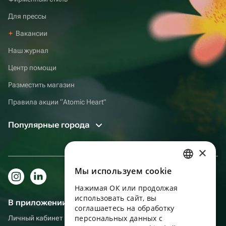
Для прессы
Вакансии
Наш журнал
Центр помощи
Разместить магазин
Правила акции “Atomic Heart”
Популярные города
×
Мы используем сookie
RUSSIAN
Нажимая ОК или продолжая
ENGLISH
использовать сайт, вы
В приложении еще удобнее!
UKRAINIAN
соглашаетесь на обработку
персональных данных с
Личный кабинет получателя, больше бонусов за покупки и
PORTUGUESE