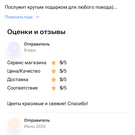
Послужит крутым подарком для любого повода)
Показать еще
Букет подойдёт в подарок для любимой, мамы,
бабушки, сестры, подруги, коллеги.
Оценки и отзывы
Будем рады вашим заказам💝￼
Отправитель
О
Вчера
Сервис магазина
5
/5
Цена/Качество
5
/5
Доставка
5
/5
Соответствие
5
/5
Цветы красивые и свежие! Спасибо!
Отправитель
О
Июнь 2026