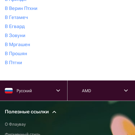
В Верин Птхни
В Гетамеч
В Егвард
В Зовуни
В Мргашен
В Прошян
В Птгни
Русский
AMD
Полезные ссылки
О Флаувау
Фирменный стиль