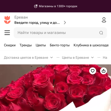
Магазины в 1300+ городах
Ереван
Введите город, улицу и дом доставки
Найти товары и магазины
Скидки
Тренды
Цветы
Бенто-торты
Клубника в шоколаде
Доставка цветов в Ереване
Цветы в Ереване
Набо