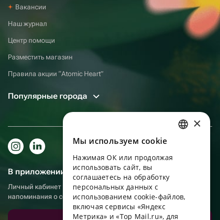
Вакансии
Наш журнал
Центр помощи
Разместить магазин
Правила акции “Atomic Heart”
Популярные города
×
Мы используем сookie
RUSSIAN
Нажимая ОК или продолжая
ENGLISH
использовать сайт, вы
В приложении еще удобнее!
UKRAINIAN
соглашаетесь на обработку
персональных данных с
Личный кабинет получателя, больше бонусов за покупки и
PORTUGUESE
использованием cookie-файлов,
напоминания о событиях
включая сервисы «Яндекс
SPANISH
Метрика» и «Top Mail.ru», для