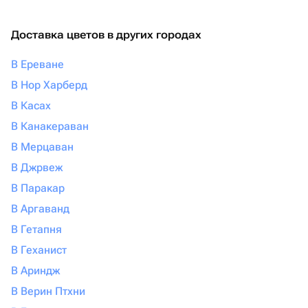
Доставка цветов в других городах
В Ереване
В Нор Харберд
В Касах
В Канакераван
В Мерцаван
В Джрвеж
В Паракар
В Аргаванд
В Гетапня
В Геханист
В Ариндж
В Верин Птхни