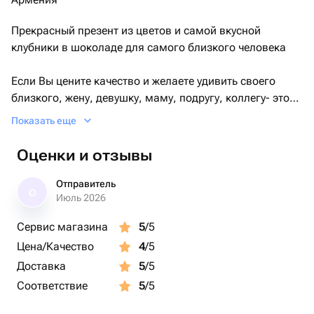
Прекрасный презент из цветов и самой вкусной
клубники в шоколаде для самого близкого человека
Если Вы цените качество и желаете удивить своего
близкого, жену, девушку, маму, подругу, коллегу- этот
букет идеальный вариант для любого торжества: День
Показать еще
Рождения, Юбилей, День матери, а так же для
приятного сюрприза без повода, любимой девушке,
Оценки и отзывы
маме, бабушке, друзьям 😊
Отправитель
О
Июль 2026
Сервис магазина
5
/5
Цена/Качество
4
/5
Доставка
5
/5
Соответствие
5
/5