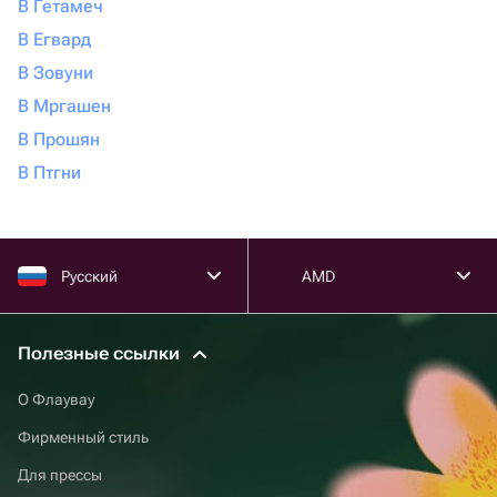
В Гетамеч
В Егвард
В Зовуни
В Мргашен
В Прошян
В Птгни
Русский
AMD
Полезные ссылки
О Флаувау
Фирменный стиль
Для прессы