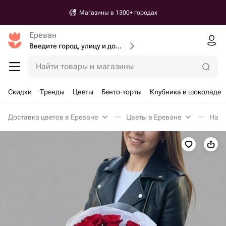
Магазины в 1300+ городах
Ереван
Введите город, улицу и дом доставки
Найти товары и магазины
Скидки
Тренды
Цветы
Бенто-торты
Клубника в шоколаде
Доставка цветов в Ереване
Цветы в Ереване
Набо