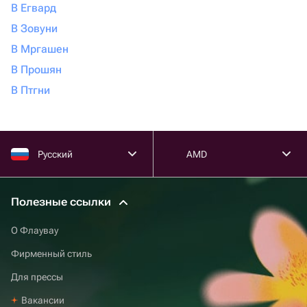
В Егвард
В Зовуни
В Мргашен
В Прошян
В Птгни
Русский
AMD
Полезные ссылки
О Флаувау
Фирменный стиль
Для прессы
Вакансии