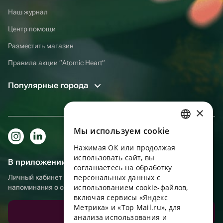
Наш журнал
Центр помощи
Разместить магазин
Правила акции “Atomic Heart”
Популярные города
×
Мы используем сookie
RUSSIAN
Нажимая ОК или продолжая
ENGLISH
использовать сайт, вы
В приложении еще удобнее!
UKRAINIAN
соглашаетесь на обработку
персональных данных с
Личный кабинет получателя, больше бонусов за покупки и
PORTUGUESE
использованием cookie-файлов,
напоминания о событиях
включая сервисы «Яндекс
SPANISH
Метрика» и «Top Mail.ru», для
Скачать приложение
анализа использования и
HUNGARIAN