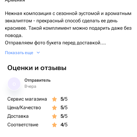
Нежная композиция с сезонной эустомой и ароматным
эвкалиптом - прекрасный способ сделать ее день
красивее. Такой комплимент можно подарить даже без
повода.
Отправляем фото букета перед доставкой.
Если вам нужна открытка, просто укажите текст в
Показать еще
комментарии при оформлении заказа, мы бесплатно
приложим фирменную карточку с теплыми словами к
Оценки и отзывы
вашему букету.
Отправитель
О
Вчера
Сервис магазина
5
/5
Цена/Качество
5
/5
Доставка
5
/5
Соответствие
4
/5