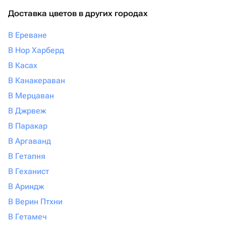
Доставка цветов в других городах
В Ереване
В Нор Харберд
В Касах
В Канакераван
В Мерцаван
В Джрвеж
В Паракар
В Аргаванд
В Гетапня
В Геханист
В Ариндж
В Верин Птхни
В Гетамеч