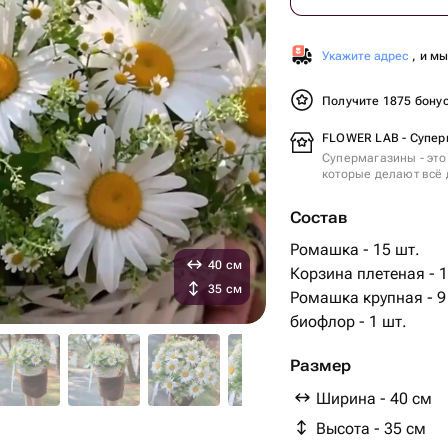
Укажите адрес
, и м
Получите 1875 бону
FLOWER LAB - Супер
Супермагазины - это
которые делают всё 
Состав
Ромашка - 15 шт.
40 см
Корзина плетеная - 1
35 см
Ромашка крупная - 9
биофлор - 1 шт.
Размер
Ширина - 40 см
Высота - 35 см