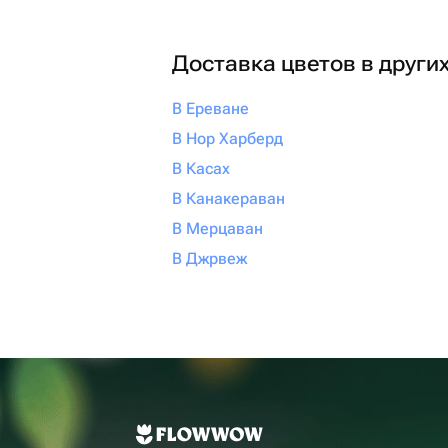
Доставка цветов в други
В Ереване
В Нор Харберд
В Касах
В Канакераван
В Мерцаван
В Джрвеж