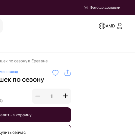
Фото до доставки
AMD
шек по сезону в Ереване
мин назад
шек по сезону
%
)
авить в корзину
Купить сейчас