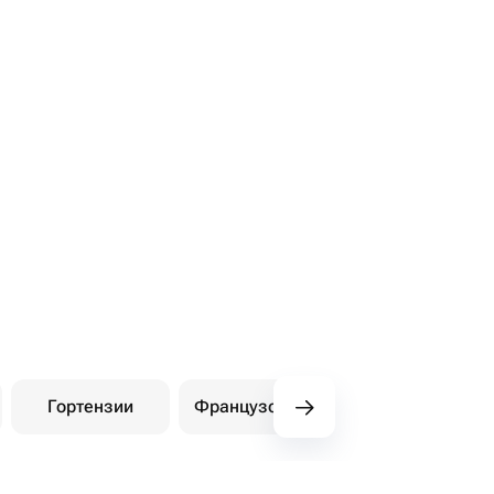
Гортензии
Французские розы
Амарилли