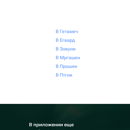
В Гетамеч
В Егвард
В Зовуни
В Мргашен
В Прошян
В Птгни
В приложении еще