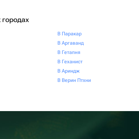
х городах
В Паракар
В Аргаванд
В Гетапня
В Геханист
В Ариндж
В Верин Птхни