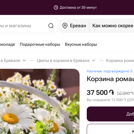
Доставка от 30 минут
ры и магазины
Ереван
Как можно скорее
околаде
Подарочные наборы
Вкусные наборы
 в Ереване
Цветы в корзине в Ереване
Корзина рома
Наличие подтверждено 5 
Корзина рома
37 500
֏
50 000
֏
Вы сохраните
12 500
֏
(
25
Доб