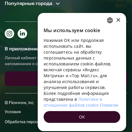
Популярные города
×
Мы используем сookie
RUSSIAN
Нажимая ОК или продолжая
ENGLISH
использовать сайт, вы
В приложении еще удобнее!
UKRAINIAN
соглашаетесь на обработку
персональных данных с
Личный кабинет получателя, больше бонусов за покупки и
PORTUGUESE
использованием cookie-файлов,
напоминания о событиях
включая сервисы «Яндекс
SPANISH
Метрика» и «Top Mail.ru», для
Скачать приложение
анализа использования и
HUNGARIAN
улучшения работы сервисов.
ITALIAN
Более подробная информация
представлена в
Политике в
FRENCH
© Flowwow, inc
отношении файлов cookie Flowwow
TURKISH
Условия
OK
GERMAN
Обработка персональных данных
POLISH