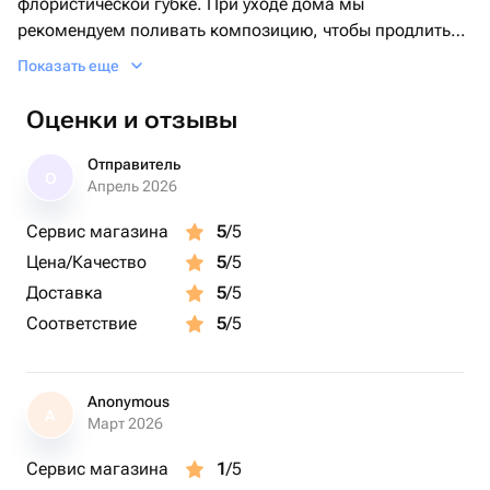
флористической губке. При уходе дома мы
рекомендуем поливать композицию, чтобы продлить
стойкость цветов и радость от подарка.
Показать еще
Оценки и отзывы
Отправитель
О
Апрель 2026
Сервис магазина
5
/5
Цена/Качество
5
/5
Доставка
5
/5
Соответствие
5
/5
Anonymous
A
Март 2026
Сервис магазина
1
/5