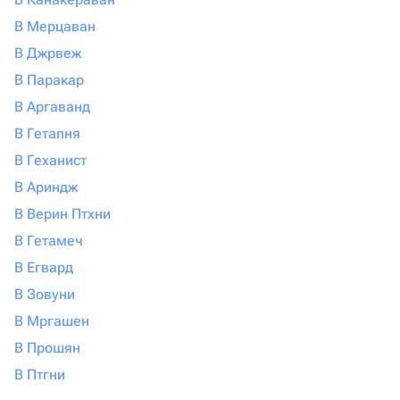
В Мерцаван
В Джрвеж
В Паракар
В Аргаванд
В Гетапня
В Геханист
В Ариндж
В Верин Птхни
В Гетамеч
В Егвард
В Зовуни
В Мргашен
В Прошян
В Птгни