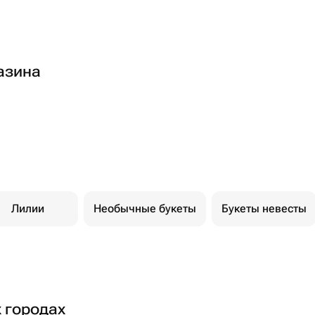
азина
Лилии
Необычные букеты
Букеты невесты
х городах