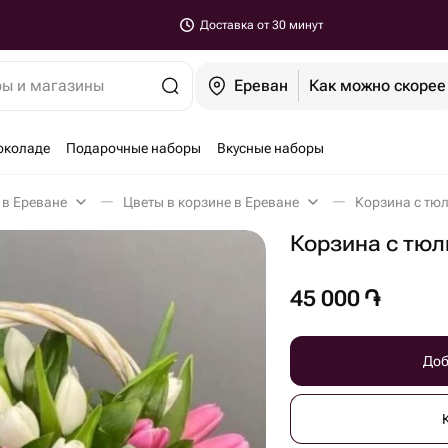
Доставка от 30 минут
ры и магазины
Ереван
Как можно скорее
околаде
Подарочные наборы
Вкусные наборы
 в Ереване
Цветы в корзине в Ереване
Корзина с тю
Корзина с тюл
45 000
֏
Доб