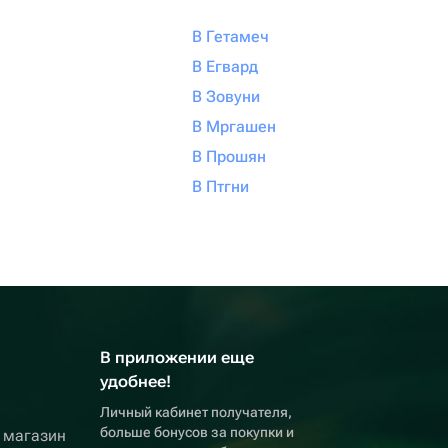
В Гетамеч
В Егвард
В Зовуни
В Мргашен
В Прошян
В Птгни
В приложении еще
удобнее!
Личный кабинет получателя,
больше бонусов за покупки и
 магазин