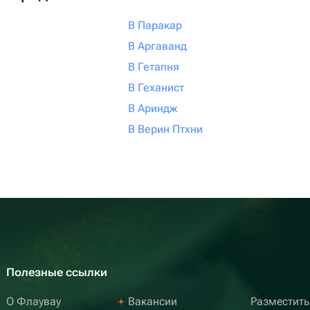
В Паракар
В Аргаванд
В Гетапня
В Геханист
В Ариндж
В Верин Птхни
Полезные ссылки
О Флаувау
Вакансии
Разместить