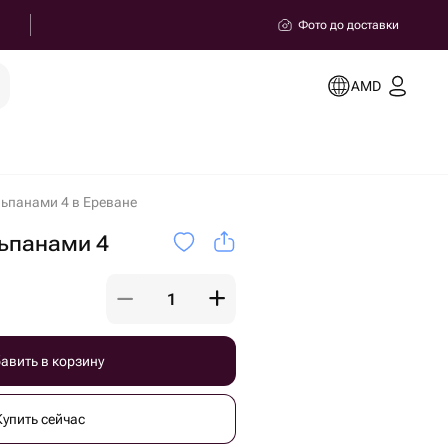
Фото до доставки
AMD
льпанами 4 в Ереване
ьпанами 4
авить в корзину
Купить сейчас