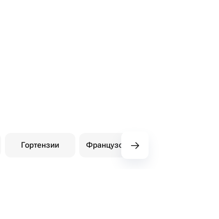
Гортензии
Французские розы
Амарилли