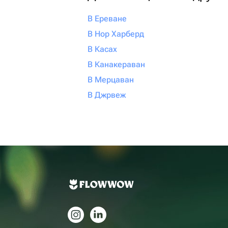
В Ереване
В Нор Харберд
В Касах
В Канакераван
В Мерцаван
В Джрвеж