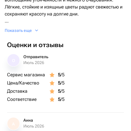
Лёгкие, стойкие и изящные цветы радуют свежестью и
сохраняют красоту на долгие дни.
Такой букет станет идеальным подарком, когда
Показать еще
хочется выразить внимание, благодарность или просто
подарить немного тепла. Белые и розовые оттенки
Оценки и отзывы
создают гармонию, которая говорит о заботе и
искренних чувствах.
Отправитель
О
Июль 2026
Сервис магазина
5
/5
Цена/Качество
5
/5
Доставка
5
/5
Соответствие
5
/5
Анна
А
Июль 2026