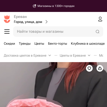
Магазины в 1300+ городах
Ереван
Город, улица, дом
Найти товары и магазины
Скидки
Тренды
Цветы
Бенто-торты
Клубника в шоколаде
Доставка цветов в Ереване
Цветы в Ереване
Моно