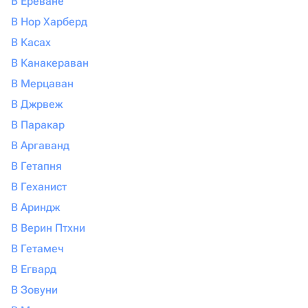
В Ереване
В Нор Харберд
В Касах
В Канакераван
В Мерцаван
В Джрвеж
В Паракар
В Аргаванд
В Гетапня
В Геханист
В Ариндж
В Верин Птхни
В Гетамеч
В Егвард
В Зовуни