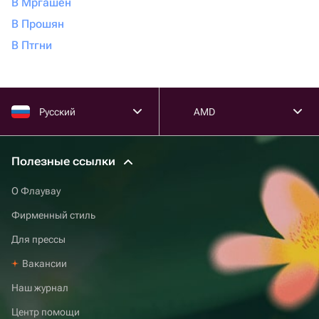
В Мргашен
В Прошян
В Птгни
Русский
AMD
Полезные ссылки
О Флаувау
Фирменный стиль
Для прессы
Вакансии
Наш журнал
Центр помощи