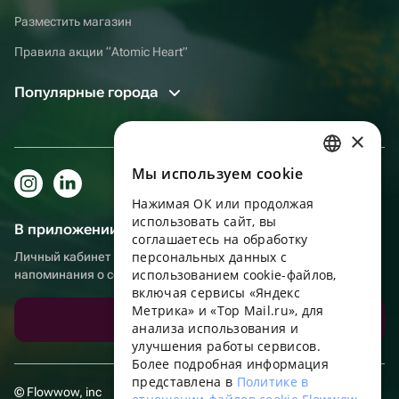
Разместить магазин
Правила акции “Atomic Heart”
Популярные города
×
Мы используем сookie
RUSSIAN
Нажимая ОК или продолжая
ENGLISH
использовать сайт, вы
В приложении еще удобнее!
UKRAINIAN
соглашаетесь на обработку
персональных данных с
Личный кабинет получателя, больше бонусов за покупки и
PORTUGUESE
использованием cookie-файлов,
напоминания о событиях
включая сервисы «Яндекс
SPANISH
Метрика» и «Top Mail.ru», для
Скачать приложение
анализа использования и
HUNGARIAN
улучшения работы сервисов.
ITALIAN
Более подробная информация
представлена в
Политике в
FRENCH
© Flowwow, inc