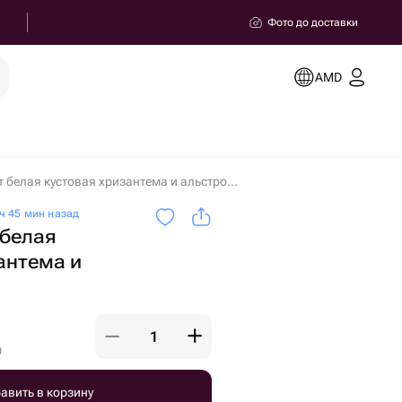
Фото до доставки
AMD
Нежный букет белая кустовая хризантема и альстромерия в Ереване
ч 45 мин назад
 белая
антема и
)
авить в корзину