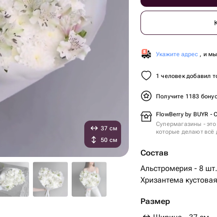
Укажите адрес
, и м
1 человек добавил т
Получите 1183 бону
FlowBerry by BUYR -
Супермагазины - это
37 см
которые делают всё 
50 см
Состав
Альстромерия - 8 шт
Хризантема кустовая 
Размер