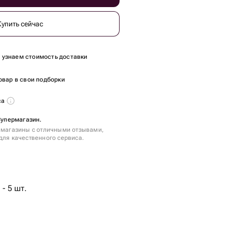
Купить сейчас
ы узнаем стоимость доставки
овар в свои подборки
са
 Супермагазин.
 магазины с отличными отзывами,
для качественного сервиса.
.
- 5 шт.