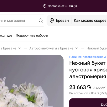
Доставка от 30 минут
ры и магазины
Ереван
Как можно скорее
околаде
Подарочные наборы
 в Ереване
Авторские букеты в Ереване
Наличие подтверждено 3 
Нежный букет
кустовая хриз
альстромерия
23 663
֏
31 550
֏
Вы сохраните
7 887
֏
(
25
%
Доб