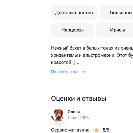
Доставка цветов
Тюльпаны
Нарциссы
Ирисы
Нежный букет в белых тонах из очень
хризантемы и альстромерии. Этот бу
красотой :)
Не забудьте подрезать цветы
Показать еще
НЕПОСРЕДСТВЕННО перед тем как ста
течении 2-3 секунд поставьте в воду
солнечных лучах и возле отопительн
Оценки и отзывы
цветы свежими как можно дольше.
Обратите внимание на размеры букет
человеком, для понимания размера 
Олеся
Июль 2026
карточке товара :)
Сервис магазина
5
/5