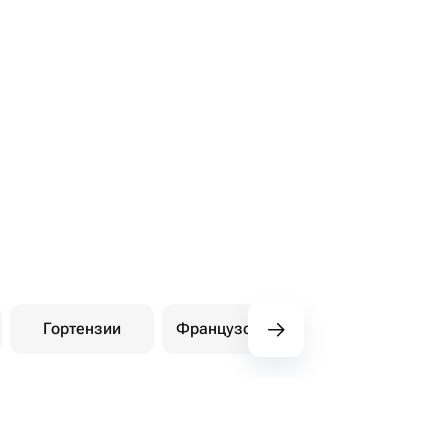
Гортензии
Французские розы
Амарилли