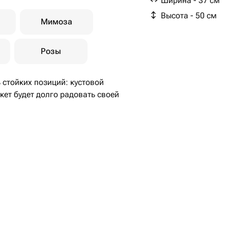
Ширина - 37 см
Высота - 50 см
Мимоза
Розы
 стойких позиций: кустовой
кет будет долго радовать своей
вить в вазу (после подрезки в
). Не храните букет на прямых
ых приборов, чтобы сохранить
а и фото в полный рост с
композиции, это фото есть в