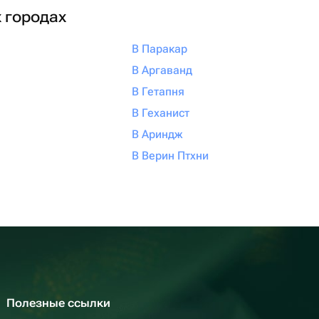
х городах
В Паракар
В Аргаванд
В Гетапня
В Геханист
В Ариндж
В Верин Птхни
Полезные ссылки