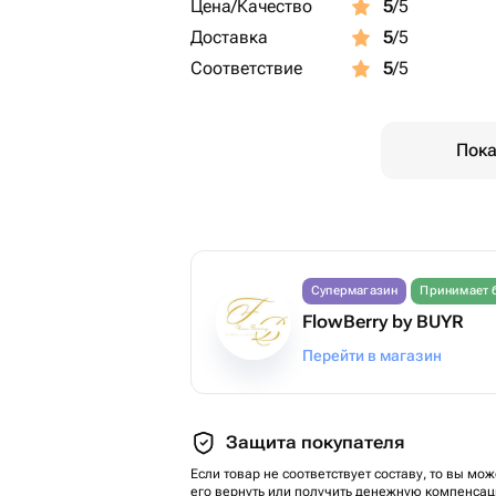
Цена/Качество
5
/5
Доставка
5
/5
Соответствие
5
/5
Пока
Супермагазин
Принимает 
FlowBerry by BUYR
Перейти в магазин
Защита покупателя
Если товар не соответствует составу, то вы мож
его вернуть или получить денежную компенсац