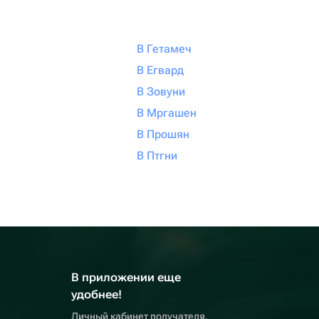
В Гетамеч
В Егвард
В Зовуни
В Мргашен
В Прошян
В Птгни
В приложении еще
удобнее!
Личный кабинет получателя,