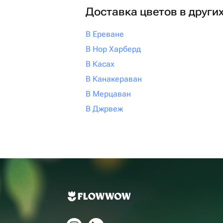
Доставка цветов в други
В Ереване
В Нор Харберд
В Касах
В Канакераван
В Мерцаван
В Джрвеж