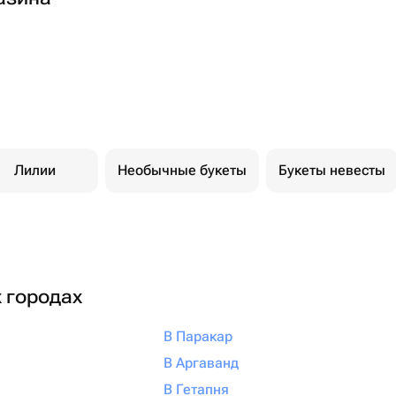
Лилии
Необычные букеты
Букеты невесты
х городах
В Паракар
В Аргаванд
В Гетапня