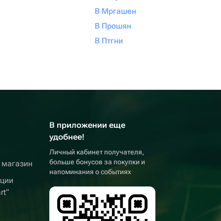
В Мргашен
В Прошян
В Птгни
В приложении еще
удобнее!
Личный кабинет получателя,
больше бонусов за покупки и
 магазин
напоминания о событиях
кции
rt”