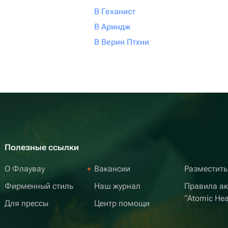
В Геханист
В Ариндж
В Верин Птхни
Полезные ссылки
О Флаувау
Вакансии
Разместить
Фирменный стиль
Наш журнал
Правила а
“Atomic Hea
Для прессы
Центр помощи