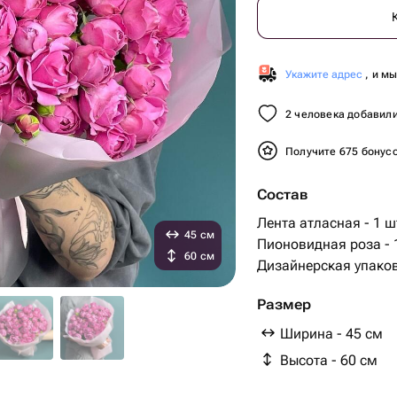
Укажите адрес
, и м
2 человека добавили
Получите 675 бонус
Состав
Лента атласная - 1 ш
45 см
Пионовидная роза - 
60 см
Дизайнерская упаков
Размер
Ширина - 45 см
Высота - 60 см