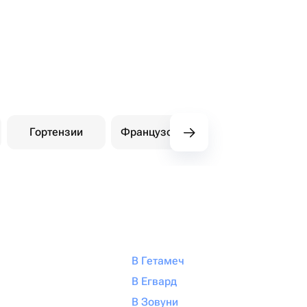
Гортензии
Французские розы
Амарилли
В Гетамеч
В Егвард
В Зовуни