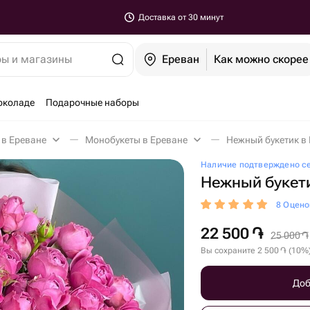
Доставка от 30 минут
ры и магазины
Ереван
Как можно скорее
околаде
Подарочные наборы
 в Ереване
Монобукеты в Ереване
Нежный букетик в
Наличие подтверждено с
Нежный букети
8 Оцено
22 500
֏
25 000
֏
Вы сохраните
2 500
֏
(
10
%
Доб