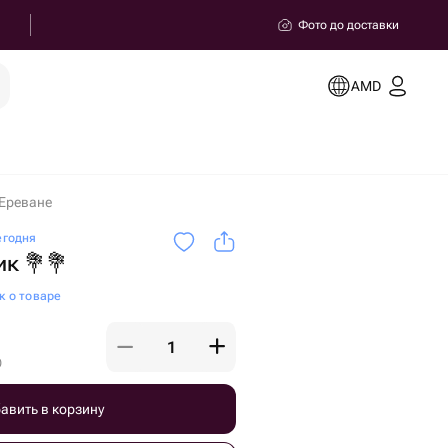
Фото до доставки
AMD
 Ереване
егодня
к 💐💐
к о товаре
)
авить в корзину