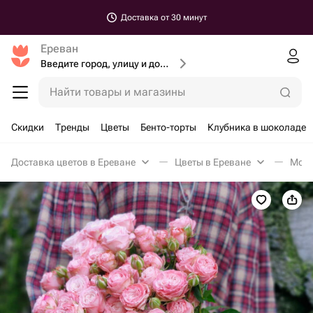
Доставка от 30 минут
Ереван
Введите город, улицу и дом доставки
Найти товары и магазины
Скидки
Тренды
Цветы
Бенто-торты
Клубника в шоколаде
Доставка цветов в Ереване
Цветы в Ереване
Моно