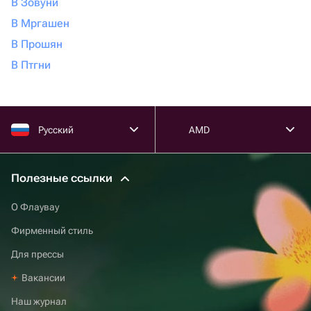
В Зовуни
В Мргашен
В Прошян
В Птгни
Русский
AMD
Полезные ссылки
О Флаувау
Фирменный стиль
Для прессы
Вакансии
Наш журнал