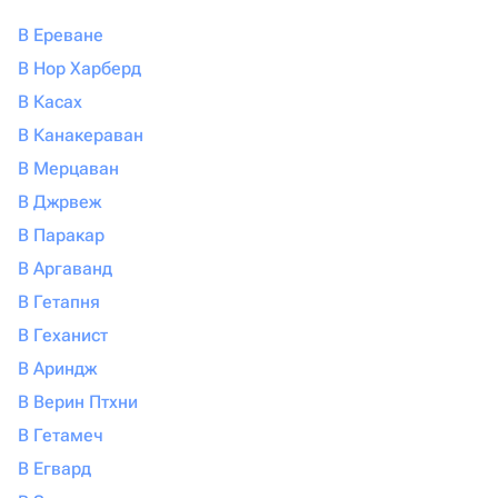
В Ереване
В Нор Харберд
В Касах
В Канакераван
В Мерцаван
В Джрвеж
В Паракар
В Аргаванд
В Гетапня
В Геханист
В Ариндж
В Верин Птхни
В Гетамеч
В Егвард