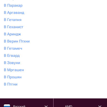
В Паракар
В Аргаванд
В Гетапня
В Геханист
В Ариндж
В Верин Птхни
В Гетамеч
В Егвард
В Зовуни
В Мргашен
В Прошян
В Птгни
Русский
AMD