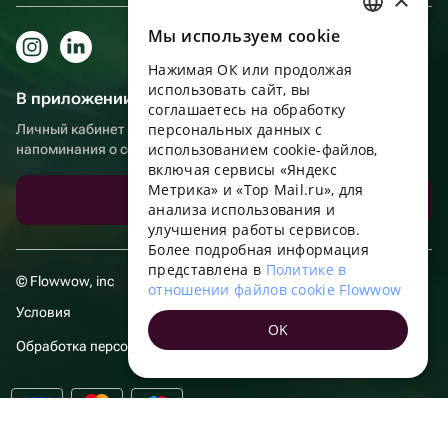
Мы используем сookie
RUSSIAN
Нажимая ОК или продолжая
ENGLISH
использовать сайт, вы
В приложении еще удобнее!
UKRAINIAN
соглашаетесь на обработку
персональных данных с
Личный кабинет получателя, больше бонусов за покупки и
PORTUGUESE
использованием cookie-файлов,
напоминания о событиях
включая сервисы «Яндекс
SPANISH
Метрика» и «Top Mail.ru», для
Скачать приложение
анализа использования и
HUNGARIAN
улучшения работы сервисов.
ITALIAN
Более подробная информация
представлена в
Политике в
FRENCH
© Flowwow, inc
отношении файлов cookie Flowwow
TURKISH
Условия
OK
GERMAN
Обработка персональных данных
POLISH