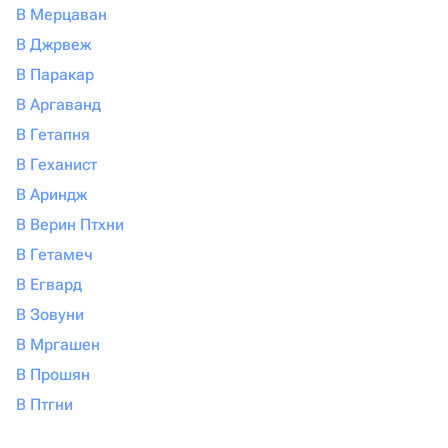
В Мерцаван
В Джрвеж
В Паракар
В Аргаванд
В Гетапня
В Геханист
В Ариндж
В Верин Птхни
В Гетамеч
В Егвард
В Зовуни
В Мргашен
В Прошян
В Птгни