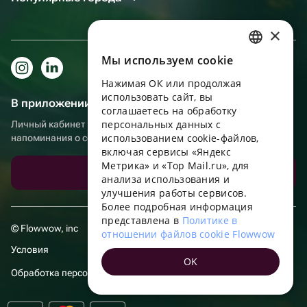
×
Мы используем сookie
RUSSIAN
Нажимая ОК или продолжая
ENGLISH
использовать сайт, вы
В приложении еще удобнее!
UKRAINIAN
соглашаетесь на обработку
персональных данных с
Личный кабинет получателя, больше бонусов за покупки и
PORTUGUESE
использованием cookie-файлов,
напоминания о событиях
включая сервисы «Яндекс
SPANISH
Метрика» и «Top Mail.ru», для
Скачать приложение
анализа использования и
HUNGARIAN
улучшения работы сервисов.
ITALIAN
Более подробная информация
представлена в
Политике в
FRENCH
© Flowwow, inc
отношении файлов cookie Flowwow
TURKISH
Условия
OK
GERMAN
Обработка персональных данных
POLISH