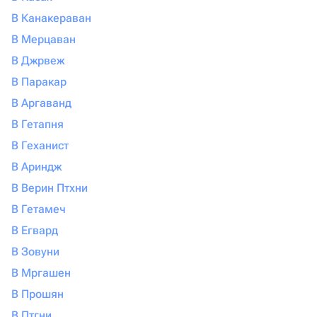
В Канакераван
В Мерцаван
В Джрвеж
В Паракар
В Аргаванд
В Гетапня
В Геханист
В Ариндж
В Верин Птхни
В Гетамеч
В Егвард
В Зовуни
В Мргашен
В Прошян
В Птгни