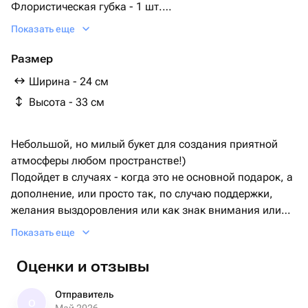
Флористическая губка - 1 шт.
пионовидная роза сильва пинк - 11 шт.
Показать еще
Размер
Ширина - 24 см
Высота - 33 см
Небольшой, но милый букет для создания приятной
атмосферы любом пространстве!)
Подойдет в случаях - когда это не основной подарок, а
дополнение, или просто так, по случаю поддержки,
желания выздоровления или как знак внимания или
выражения благодарности)
Показать еще
Внимание, данный вид букетов является неразборным.
Композицию необходимо поливать каждый день по 100
Оценки и отзывы
мл воды в центр губки, осторожным движением, чтобы
вода не выливалась за пределы оазиса и не мочила
Отправитель
О