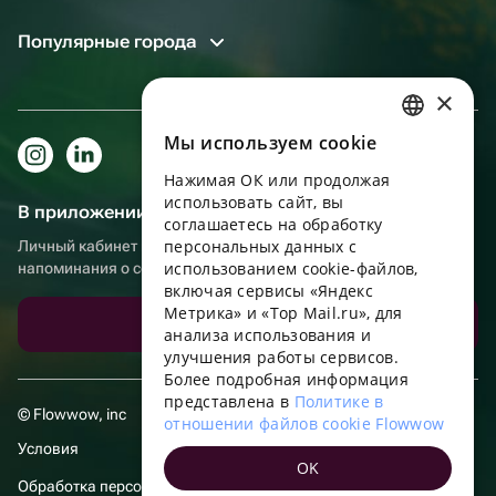
Популярные города
×
Мы используем сookie
RUSSIAN
Нажимая ОК или продолжая
ENGLISH
использовать сайт, вы
В приложении еще удобнее!
UKRAINIAN
соглашаетесь на обработку
персональных данных с
Личный кабинет получателя, больше бонусов за покупки и
PORTUGUESE
использованием cookie-файлов,
напоминания о событиях
включая сервисы «Яндекс
SPANISH
Метрика» и «Top Mail.ru», для
Скачать приложение
анализа использования и
HUNGARIAN
улучшения работы сервисов.
ITALIAN
Более подробная информация
представлена в
Политике в
FRENCH
© Flowwow, inc
отношении файлов cookie Flowwow
TURKISH
Условия
OK
GERMAN
Обработка персональных данных