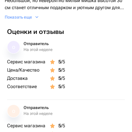
Небольшой, но невероятно милый мишка высотой 30
см станет отличным подарком и уютным другом для
детей и взрослых. Компактный размер делает его
Показать еще
идеальным для объятий, путешествий и украшения
интерьера.
Оценки и отзывы
Отправитель
О
На этой неделе
Сервис магазина
5
/5
Цена/Качество
5
/5
Доставка
5
/5
Соответствие
5
/5
Отправитель
О
На этой неделе
Сервис магазина
5
/5