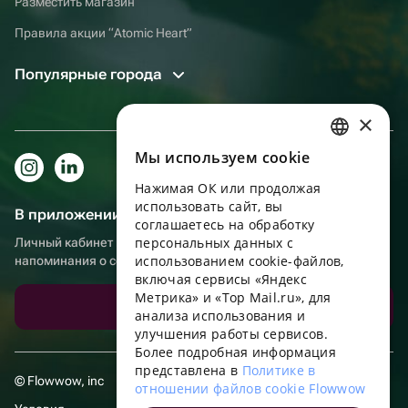
Разместить магазин
Правила акции “Atomic Heart”
Популярные города
×
Мы используем сookie
RUSSIAN
Нажимая ОК или продолжая
ENGLISH
использовать сайт, вы
В приложении еще удобнее!
UKRAINIAN
соглашаетесь на обработку
персональных данных с
Личный кабинет получателя, больше бонусов за покупки и
PORTUGUESE
использованием cookie-файлов,
напоминания о событиях
включая сервисы «Яндекс
SPANISH
Метрика» и «Top Mail.ru», для
Скачать приложение
анализа использования и
HUNGARIAN
улучшения работы сервисов.
ITALIAN
Более подробная информация
представлена в
Политике в
FRENCH
© Flowwow, inc
отношении файлов cookie Flowwow