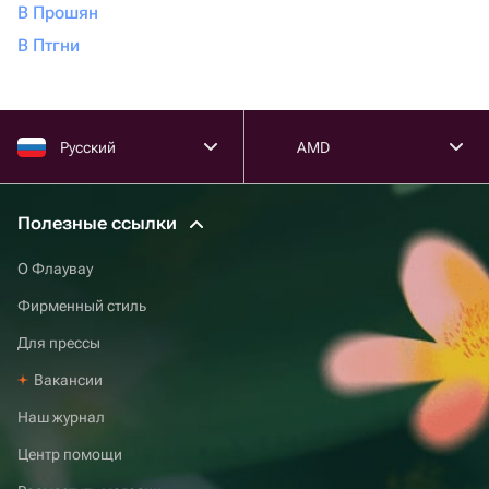
В Прошян
В Птгни
Русский
AMD
Полезные ссылки
О Флаувау
Фирменный стиль
Для прессы
Вакансии
Наш журнал
Центр помощи