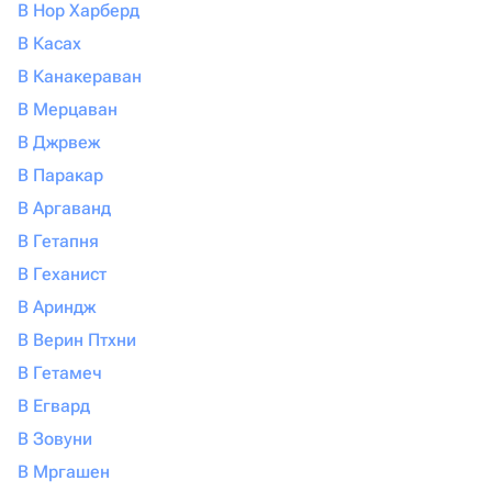
В Нор Харберд
В Касах
В Канакераван
В Мерцаван
В Джрвеж
В Паракар
В Аргаванд
В Гетапня
В Геханист
В Ариндж
В Верин Птхни
В Гетамеч
В Егвард
В Зовуни
В Мргашен