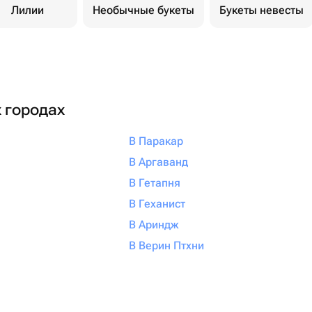
Лилии
Необычные букеты
Букеты невесты
х городах
В Паракар
В Аргаванд
В Гетапня
В Геханист
В Ариндж
В Верин Птхни