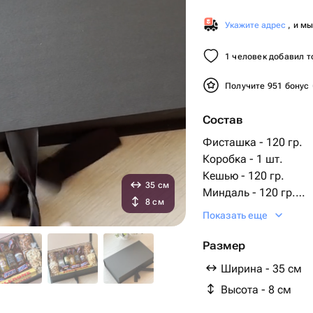
Укажите адрес
, и м
1 человек добавил т
Получите 951 бонус
Состав
Фисташка - 120 гр.
Коробка - 1 шт.
Кешью - 120 гр.
35 см
Миндаль - 120 гр.
8 см
Сникерс мини - 10 ш
Показать еще
Фундук - 120 гр.
toblerone шоколад 10
Размер
jack daniels 0.05 ml -
Ширина - 35 см
05ml - 1 шт.
Высота - 8 см
водка absolut 0 - 1 ш
виски chivas regal 0 -