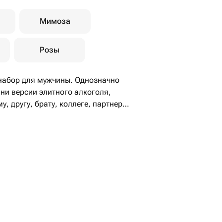
виски jamison 0 - 1 ш
Мимоза
коньяк арарат 10л 0 -
Розы
абор для мужчины. Однозначно
ни версии элитного алкоголя,
 другу, брату, коллеге, партнеру.