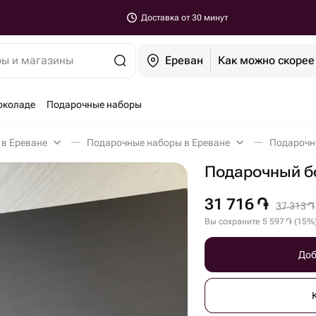
Доставка от 30 минут
ры и магазины
Ереван
Как можно скорее
околаде
Подарочные наборы
 в Ереване
Подарочные наборы в Ереване
Подарочн
Подарочный б
31 716
֏
37 313
֏
Вы сохраните
5 597
֏
(
15
%
Доб