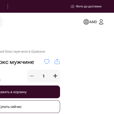
Фото до доставки
AMD
ый бокс мужчине в Ереване
окс мужчине
)
авить в корзину
Купить сейчас