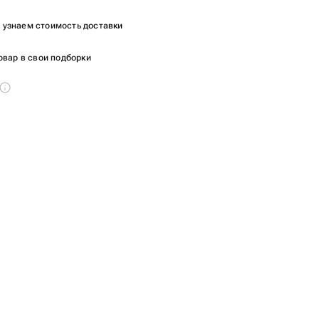
ы узнаем стоимость доставки
овар в свои подборки
т.
0гр - 1 шт.
 1 шт.
т.
 1 шт.