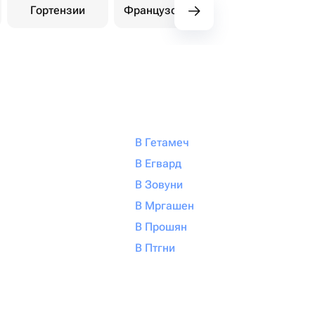
Гортензии
Французские розы
Амарилли
В Гетамеч
В Егвард
В Зовуни
В Мргашен
В Прошян
В Птгни