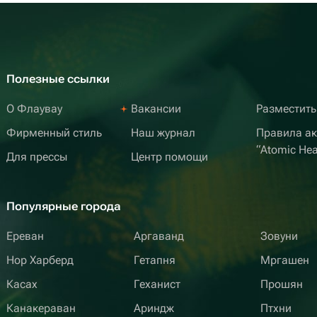
Полезные ссылки
О Флаувау
Вакансии
Разместить
Фирменный стиль
Наш журнал
Правила а
“Atomic Hea
Для прессы
Центр помощи
Популярные города
Ереван
Аргаванд
Зовуни
Нор Харберд
Гетапня
Мргашен
Касах
Геханист
Прошян
Канакераван
Ариндж
Птхни