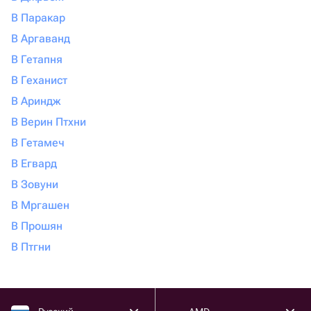
В Паракар
В Аргаванд
В Гетапня
В Геханист
В Ариндж
В Верин Птхни
В Гетамеч
В Егвард
В Зовуни
В Мргашен
В Прошян
В Птгни