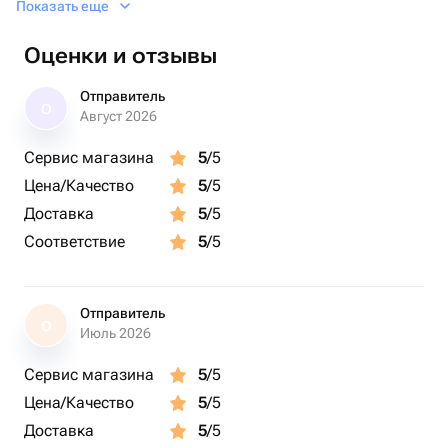
Показать еще
холодную воду до точки перевязки букета 2. Подрежьте
стебли острым ножом или секатором под углом 45 3.
Оценки и отзывы
Ежедневно подрезайте стебли и меняйте воду 4. Ваза с
букетом не должна находиться вблизи отопительных
Отправитель
О
приборов, на сквозняке и под прямыми лучами солнца
Август 2026
С букетом мы отправляем бесплатную открытку (по
Сервис магазина
5
/5
Вашему желанию). Букет можно дополнить набором из
Цена/Качество
5
/5
гелиевых шаров или сладостями 🎈🎈🎈
Доставка
5
/5
Соответствие
5
/5
Отправитель
О
Июль 2026
Сервис магазина
5
/5
Цена/Качество
5
/5
Доставка
5
/5