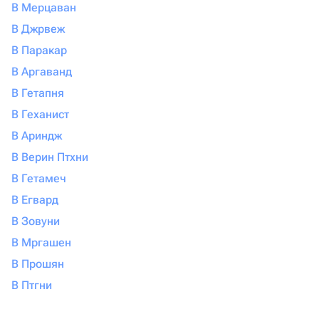
В Мерцаван
В Джрвеж
В Паракар
В Аргаванд
В Гетапня
В Геханист
В Ариндж
В Верин Птхни
В Гетамеч
В Егвард
В Зовуни
В Мргашен
В Прошян
В Птгни