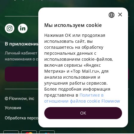
×
Мы используем сookie
RUSSIAN
Нажимая ОК или продолжая
ENGLISH
использовать сайт, вы
В приложении еще удобнее!
UKRAINIAN
соглашаетесь на обработку
персональных данных с
Личный кабинет получателя, больше бонусов за покупки и
PORTUGUESE
использованием cookie-файлов,
напоминания о событиях
включая сервисы «Яндекс
SPANISH
Метрика» и «Top Mail.ru», для
Скачать приложение
анализа использования и
HUNGARIAN
улучшения работы сервисов.
ITALIAN
Более подробная информация
представлена в
Политике в
FRENCH
© Flowwow, inc
отношении файлов cookie Flowwow
TURKISH
Условия
OK
GERMAN
Обработка персональных данных
POLISH