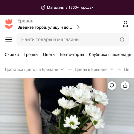
Магазины в 1300+ городах
Ереван
Введите город, улицу и дом доставки
Найти товары и магазины
Скидки
Тренды
Цветы
Бенто-торты
Клубника в шоколаде
Доставка цветов в Ереване
Цветы в Ереване
Цвет