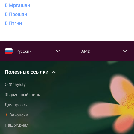
В Мргашен
В Прошян
В Птгни
Русский
AMD
Полезные ссылки
О Флаувау
Фирменный стиль
Для прессы
Вакансии
Наш журнал