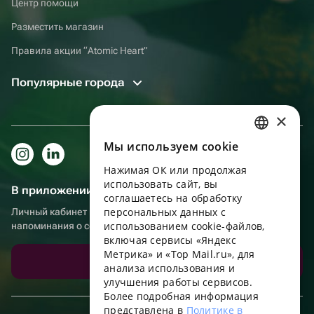
Центр помощи
Разместить магазин
Правила акции “Atomic Heart”
Популярные города
×
Мы используем сookie
RUSSIAN
Нажимая ОК или продолжая
ENGLISH
использовать сайт, вы
В приложении еще удобнее!
UKRAINIAN
соглашаетесь на обработку
персональных данных с
Личный кабинет получателя, больше бонусов за покупки и
PORTUGUESE
использованием cookie-файлов,
напоминания о событиях
включая сервисы «Яндекс
SPANISH
Метрика» и «Top Mail.ru», для
Скачать приложение
анализа использования и
HUNGARIAN
улучшения работы сервисов.
ITALIAN
Более подробная информация
представлена в
Политике в