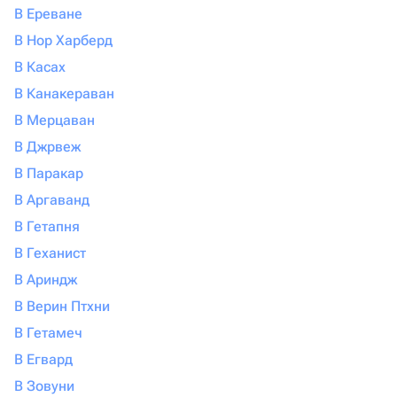
В Ереване
В Нор Харберд
В Касах
В Канакераван
В Мерцаван
В Джрвеж
В Паракар
В Аргаванд
В Гетапня
В Геханист
В Ариндж
В Верин Птхни
В Гетамеч
В Егвард
В Зовуни