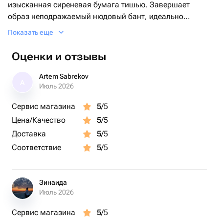
изысканная сиреневая бумага тишью. Завершает
образ неподражаемый нюдовый бант, идеально
гармонирующий с общей палитрой композиции и
Показать еще
придающий игрушке особенную торжественность.
По Вашему желанию мы можем добавить
Оценки и отзывы
индивидуальную надпись на коробку, например: С
днем рождения, дорогая! или С рождением малыша!. А
Artem Sabrekov
A
также можем предложить большой ассортимент шаров
Июль 2026
на любой праздник.
Сервис магазина
5
/5
Цена/Качество
5
/5
Доставка
5
/5
Соответствие
5
/5
Зинаида
Июль 2026
Сервис магазина
5
/5