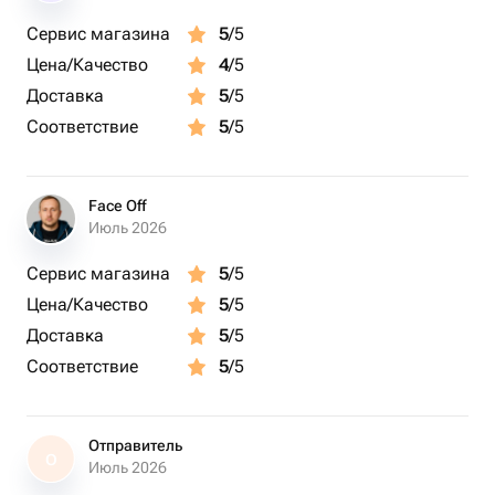
Дополнительные услуги:
Сервис магазина
5
/5
Цена/Качество
4
/5
• Возможность добавить открытку с личным посланием
• Доставка в день заказа
Доставка
5
/5
Соответствие
5
/5
Создайте солнечное настроение с этим великолепным
букетом из подсолнухов!
Face Off
Июль 2026
Сервис магазина
5
/5
Цена/Качество
5
/5
Доставка
5
/5
Соответствие
5
/5
Отправитель
О
Июль 2026