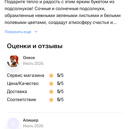
Подарите тепло и радость с этим ярким букетом из
подсолнухов! Сочные и солнечные подсолнухи,
обрамленные нежными зелеными листьями и белыми
полевыми цветами, создадут атмосферу счастья и
уюта. Букет оформлен в стильную белую обертку, что
Показать еще
придаёт ему современный и элегантный вид.
Оценки и отзывы
• Состав: подсолнухи, зелень, полевые цветы
• Цветовая гамма: желтый, зеленый, белый
Олеся
• Особенности: желтая лента, белая обертка
Июль 2026
Сервис магазина
5
/5
Поводы для подарка:
Цена/Качество
5
/5
• День рождения
Доставка
5
/5
• Юбилей
Соответствие
5
/5
• Профессиональный праздник
• Благодарность
• Просто так, чтобы поднять настроение
Алишер
А
Июль 2026