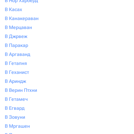
В Нор Харберд
В Касах
В Канакераван
В Мерцаван
В Джрвеж
В Паракар
В Аргаванд
В Гетапня
В Геханист
В Ариндж
В Верин Птхни
В Гетамеч
В Егвард
В Зовуни
В Мргашен