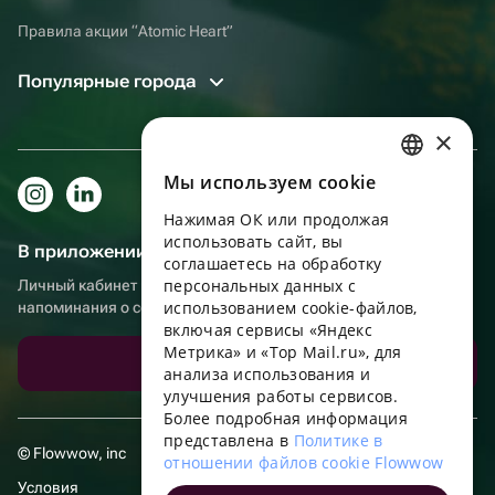
Правила акции “Atomic Heart”
Популярные города
×
Мы используем сookie
RUSSIAN
Нажимая ОК или продолжая
ENGLISH
использовать сайт, вы
В приложении еще удобнее!
UKRAINIAN
соглашаетесь на обработку
персональных данных с
Личный кабинет получателя, больше бонусов за покупки и
PORTUGUESE
использованием cookie-файлов,
напоминания о событиях
включая сервисы «Яндекс
SPANISH
Метрика» и «Top Mail.ru», для
Скачать приложение
анализа использования и
HUNGARIAN
улучшения работы сервисов.
ITALIAN
Более подробная информация
представлена в
Политике в
FRENCH
© Flowwow, inc
отношении файлов cookie Flowwow
TURKISH
Условия