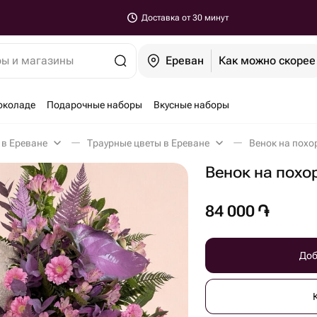
Доставка от 30 минут
ры и магазины
Ереван
Как можно скорее
околаде
Подарочные наборы
Вкусные наборы
 в Ереване
Траурные цветы в Ереване
Венок на похо
Венок на похо
84 000
֏
Доб