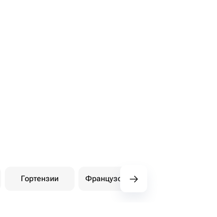
Гортензии
Французские розы
Амарилли