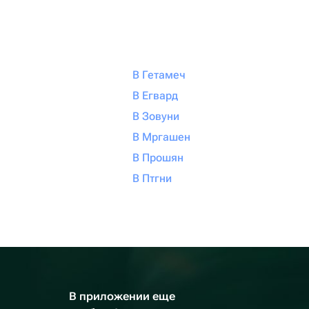
В Гетамеч
В Егвард
В Зовуни
В Мргашен
В Прошян
В Птгни
В приложении еще