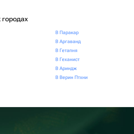
х городах
В Паракар
В Аргаванд
В Гетапня
В Геханист
В Ариндж
В Верин Птхни