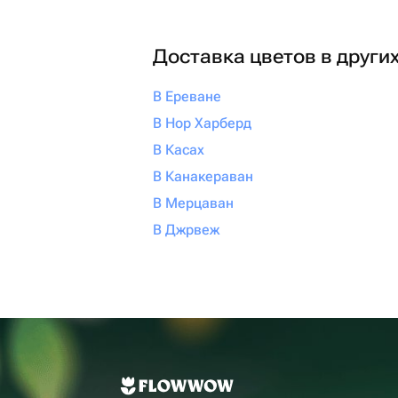
Доставка цветов в други
В Ереване
В Нор Харберд
В Касах
В Канакераван
В Мерцаван
В Джрвеж