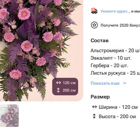
Укажите адрес
, и м
Получите 2520 бону
Состав
Альстромерия - 20 ш
Эвкалипт - 10 шт.
Гербера - 20 шт.
Листья рускуса - 25 ш
Листья папоротника -
120 см
Показать еще
биофлор - 4 шт.
200 см
хризантемы - 150 шт
Размер
листья антуриума - 3
Ширина - 120 см
стенд - 1 шт.
Высота - 200 см