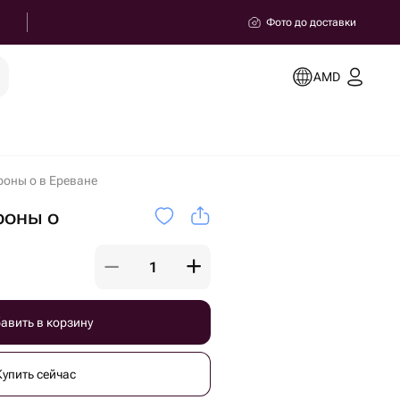
Фото до доставки
AMD
роны о в Ереване
роны о
авить в корзину
Купить сейчас