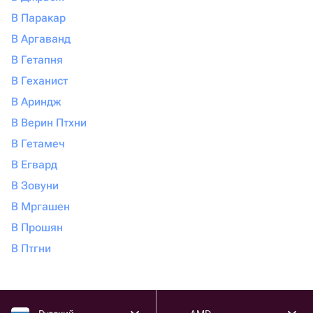
В Паракар
В Аргаванд
В Гетапня
В Геханист
В Ариндж
В Верин Птхни
В Гетамеч
В Егвард
В Зовуни
В Мргашен
В Прошян
В Птгни