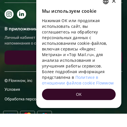
×
Мы используем сookie
RUSSIAN
Нажимая ОК или продолжая
ENGLISH
использовать сайт, вы
В приложении еще удобнее!
UKRAINIAN
соглашаетесь на обработку
персональных данных с
Личный кабинет получателя, больше бонусов за покупки и
PORTUGUESE
использованием cookie-файлов,
напоминания о событиях
включая сервисы «Яндекс
SPANISH
Метрика» и «Top Mail.ru», для
Скачать приложение
анализа использования и
HUNGARIAN
улучшения работы сервисов.
ITALIAN
Более подробная информация
представлена в
Политике в
FRENCH
© Flowwow, inc
отношении файлов cookie Flowwow
TURKISH
Условия
OK
GERMAN
Обработка персональных данных
POLISH