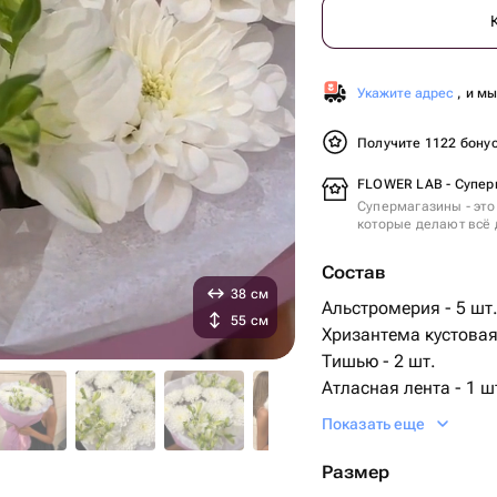
Укажите адрес
, и м
Получите 1122 бону
FLOWER LAB - Супер
Супермагазины - это
которые делают всё 
Состав
38 см
Альстромерия - 5 шт
55 см
Хризантема кустовая 
Тишью - 2 шт.
Атласная лента - 1 ш
Упаковка дизайнерск
Показать еще
Размер