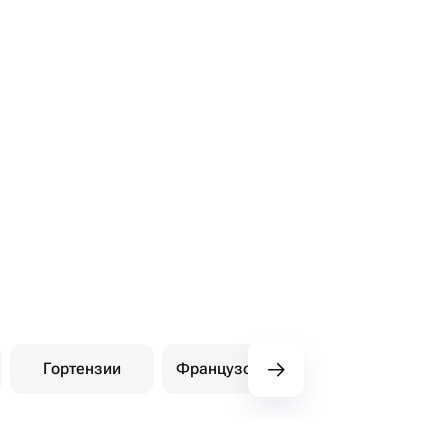
Гортензии
Французские розы
Амарилли