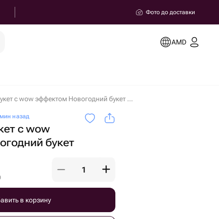
Фото до доставки
AMD
Воздушный букет с wow эффектом Новогодний букет в Ереване
мин назад
кет с wow
огодний букет
)
авить в корзину