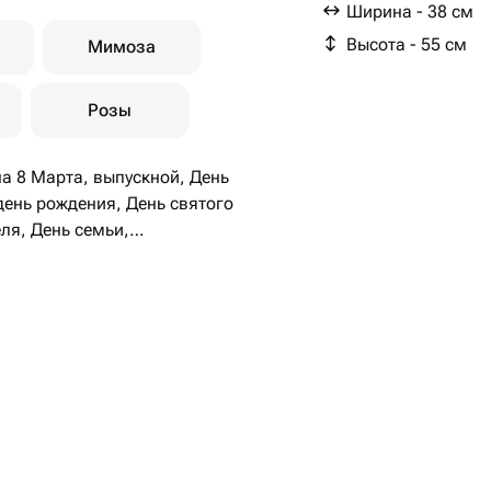
Ширина - 38 см
Высота - 55 см
Мимоза
Розы
на 8 Марта, выпускной, День
день рождения, День святого
ля, День семьи,
 и юбилей.
лю, вы делаете прекрасный и
удет радовать ваших близких и