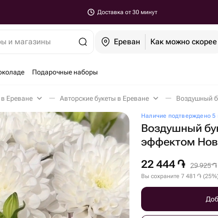
Доставка от 30 минут
ры и магазины
Ереван
Как можно скорее
околаде
Подарочные наборы
 в Ереване
Авторские букеты в Ереване
Наличие подтверждено 5 
Воздушный бу
эффектом Нов
22 444
֏
29 925
֏
Вы сохраните
7 481
֏
(
25
%
Доб