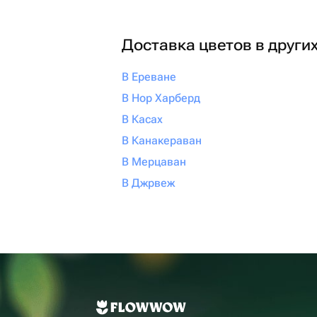
Доставка цветов в други
В Ереване
В Нор Харберд
В Касах
В Канакераван
В Мерцаван
В Джрвеж