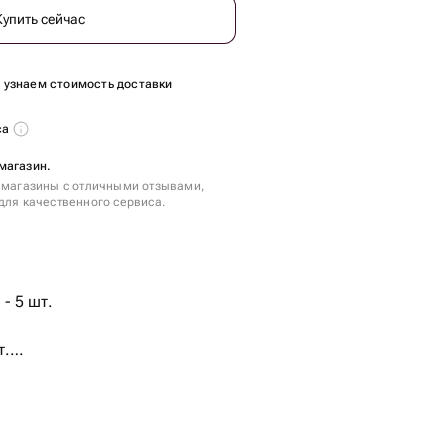
Купить сейчас
ы узнаем стоимость доставки
са
магазин.
 магазины с отличными отзывами,
для качественного сервиса.
.
- 5 шт.
т.
ая - 3 шт.