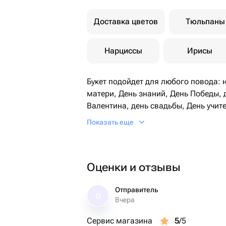
Доставка цветов
Тюльпаны
Нарциссы
Ирисы
Букет подойдет для любого повода: 
матери, День знаний, День Победы, 
Валентина, день свадьбы, День учите
Пасху, Масленицу, рождение ребенка
Показать еще
Выбирая букет живых цветов от Люб
запоминающийся подарок, который б
вызывать теплые эмоции.
Оценки и отзывы
Отправитель
О
Вчера
Сервис магазина
5
/5