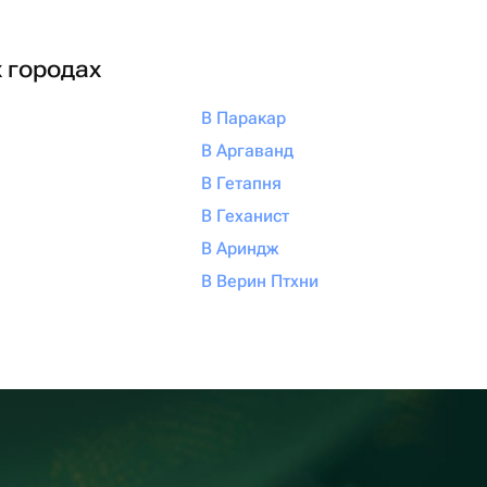
х городах
В Паракар
В Аргаванд
В Гетапня
В Геханист
В Ариндж
В Верин Птхни