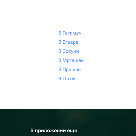
В Гетамеч
В Егвард
В Зовуни
В Мргашен
В Прошян
В Птгни
В приложении еще