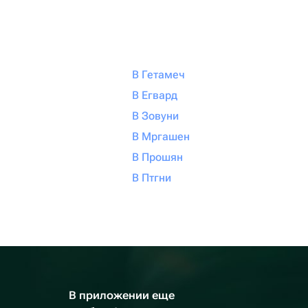
В Гетамеч
В Егвард
В Зовуни
В Мргашен
В Прошян
В Птгни
В приложении еще