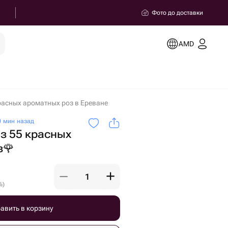
Фото до доставки
AMD
расных ароматных роз в Ереване
 мин назад
з 55 красных
з🌹
%
)
авить в корзину