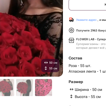
Укажите адрес
, и м
Получите 2963 бону
FLOWER LAB - Супер
Супермагазины - это
которые делают всё 
Состав
50 см
Роза - 55 шт.
55 см
Атласная лента - 1 ш
Размер
Ширина - 50 см
Высота - 55 см