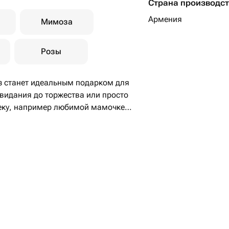
Страна производс
Армения
Мимоза
Розы
з станет идеальным подарком для
видания до торжества или просто
веку, например любимой мамочке
роз способен подарить радость и
зить глубину искренних чувств