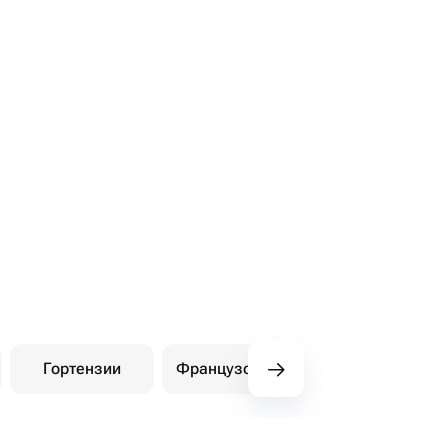
Гортензии
Французские розы
Амарилли