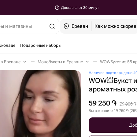
Доставка от 30 минут
ры и магазины
Ереван
Как можно скорее
околаде
Подарочные наборы
 в Ереване
Монобукеты в Ереване
WOWБукет из 55 к
Наличие подтверждено 40
WOW💥Букет и
ароматных ро
59 250
֏
79 000
֏
Вы сохраните
19 750
֏
(
25
Доб