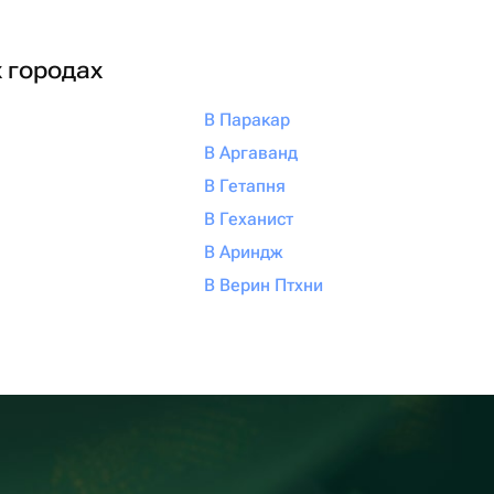
х городах
В Паракар
В Аргаванд
В Гетапня
В Геханист
В Ариндж
В Верин Птхни