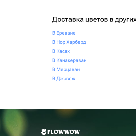
Доставка цветов в други
В Ереване
В Нор Харберд
В Касах
В Канакераван
В Мерцаван
В Джрвеж