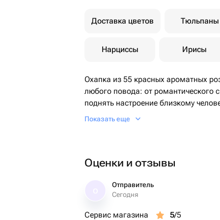
Доставка цветов
Тюльпаны
Нарциссы
Ирисы
Охапка из 55 красных ароматных ро
любого повода: от романтического с
поднять настроение близкому чело
👩‍❤️‍💋‍👨 Этот стильный букет из 55 
Показать еще
улыбку маме и жене, он сможет выра
Оценки и отзывы
Отправитель
О
Сегодня
Сервис магазина
5
/5