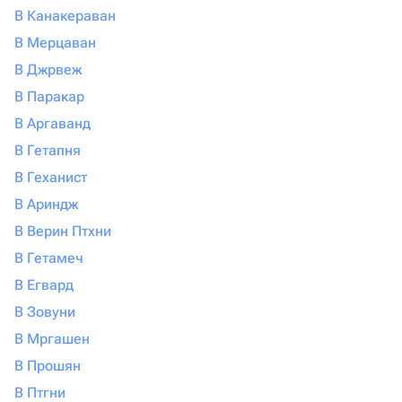
В Канакераван
В Мерцаван
В Джрвеж
В Паракар
В Аргаванд
В Гетапня
В Геханист
В Ариндж
В Верин Птхни
В Гетамеч
В Егвард
В Зовуни
В Мргашен
В Прошян
В Птгни