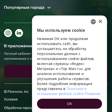
Популярные города
×
Мы используем сookie
RUSSIAN
Нажимая ОК или продолжая
ENGLISH
использовать сайт, вы
В приложении еще удобнее!
UKRAINIAN
соглашаетесь на обработку
персональных данных с
Личный кабинет получателя, больше бонусов за покупки и
PORTUGUESE
использованием cookie-файлов,
напоминания о событиях
включая сервисы «Яндекс
SPANISH
Метрика» и «Top Mail.ru», для
Скачать приложение
анализа использования и
HUNGARIAN
улучшения работы сервисов.
ITALIAN
Более подробная информация
представлена в
Политике в
FRENCH
© Flowwow, inc
отношении файлов cookie Flowwow
TURKISH
Условия
OK
GERMAN
Обработка персональных данных