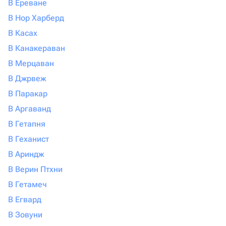
В Ереване
В Нор Харберд
В Касах
В Канакераван
В Мерцаван
В Джрвеж
В Паракар
В Аргаванд
В Гетапня
В Геханист
В Ариндж
В Верин Птхни
В Гетамеч
В Егвард
В Зовуни