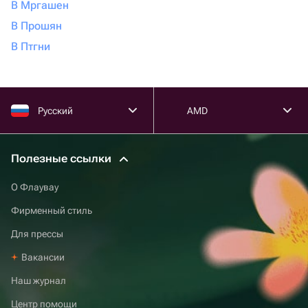
В Мргашен
В Прошян
В Птгни
Русский
AMD
Полезные ссылки
О Флаувау
Фирменный стиль
Для прессы
Вакансии
Наш журнал
Центр помощи