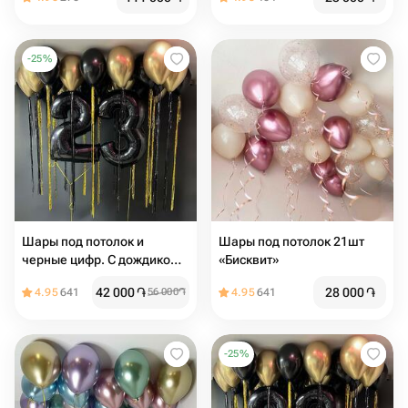
-
25
%
Шары под потолок и
Шары под потолок 21шт
черные цифр. С дождиком,
«Бисквит»
хром золото и черные, на
42 000
֏
28 000
֏
4.95
641
56 000
֏
4.95
641
день рождения для мужчин
-
25
%