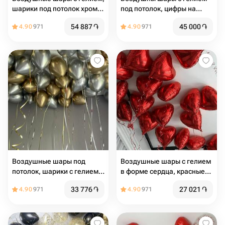
шарики под потолок хром
под потолок, цифры на
50 шт
выбор
54 887
֏
45 000
֏
4.90
971
4.90
971
Воздушные шары под
Воздушные шары с гелием
потолок, шарики с гелием
в форме сердца, красные
под потолком в стиле
сердца под потолок 20 шт
33 776
֏
27 021
֏
4.90
971
4.90
971
Pinterest, 31 шт серебро и
золото хром