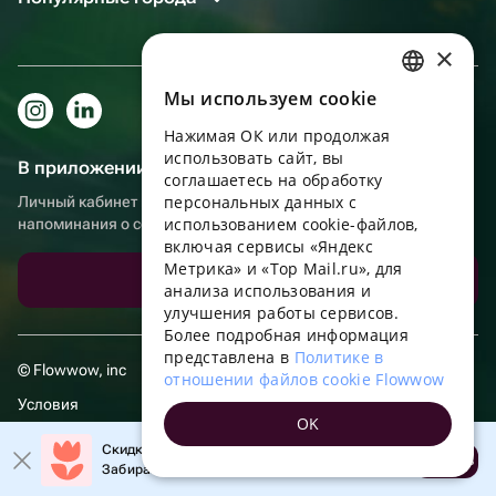
×
Мы используем сookie
RUSSIAN
Нажимая ОК или продолжая
ENGLISH
использовать сайт, вы
В приложении еще удобнее!
UKRAINIAN
соглашаетесь на обработку
персональных данных с
Личный кабинет получателя, больше бонусов за покупки и
PORTUGUESE
использованием cookie-файлов,
напоминания о событиях
включая сервисы «Яндекс
SPANISH
Метрика» и «Top Mail.ru», для
Скачать приложение
анализа использования и
HUNGARIAN
улучшения работы сервисов.
ITALIAN
Более подробная информация
представлена в
Политике в
FRENCH
© Flowwow, inc
отношении файлов cookie Flowwow
TURKISH
Условия
OK
GERMAN
Обработка персональных данных
Скидка 20% на первый заказ!
Открыть
Забирайте промокод в приложении!
POLISH