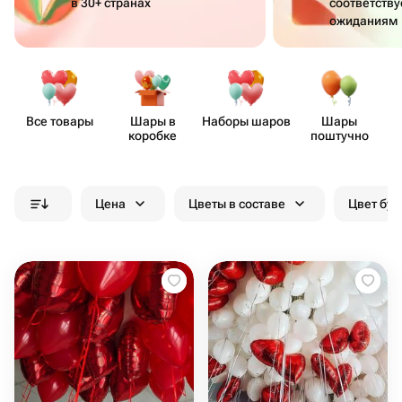
в 30+ странах
соответств
ожиданиям
Все товары
Шары в
Наборы шаров
Шары
коробке
поштучно
Цена
Цветы в составе
Цвет бук