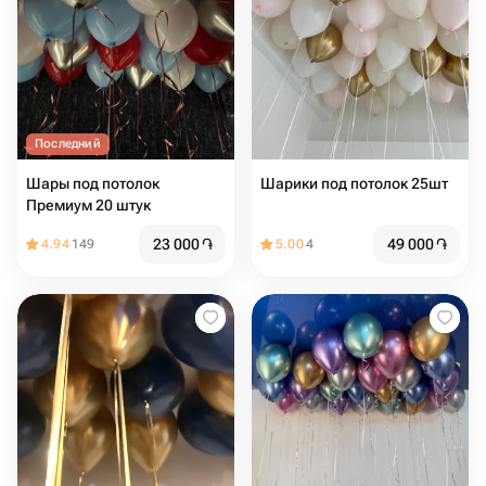
Последний
Шары под потолок
Шарики под потолок 25шт
Премиум 20 штук
23 000
֏
49 000
֏
4.94
149
5.00
4