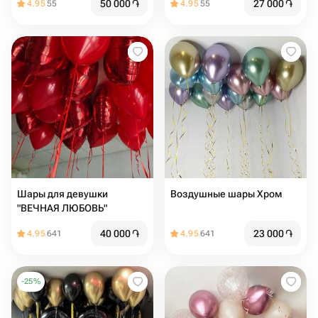
50 000
֏
27 000
֏
4.95
55
4.95
55
Шары для девушки
Воздушные шары Хром
"ВЕЧНАЯ ЛЮБОВЬ"
40 000
֏
23 000
֏
4.95
641
4.95
641
-
25
%