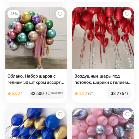
-
25
%
Облако. Набор шаров с
Воздушные шары под
гелием 50 шт хром ассорти
потолок, шарики с гелием
под потолок
под потолком в стиле
82 500
֏
33 776
֏
5.00
4
110 000
֏
4.90
971
Pinterest, фольгированные
сердца 23 шт с дождиком