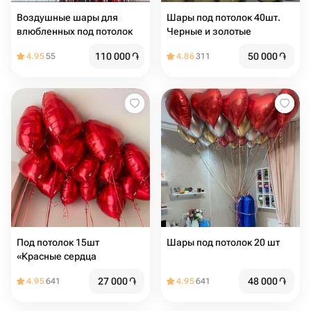
Воздушные шары для
Шары под потолок 40шт.
влюбленных под потолок
Черные и золотые
110 000
֏
50 000
֏
4.95
55
4.86
311
Под потолок 15шт
Шары под потолок 20 шт
«Красные сердца
27 000
֏
48 000
֏
4.95
641
4.95
641