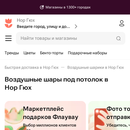
Магазины в 1300+ городах
Нор Гюх
Введите город, улицу и дом доставки
Найти товары и магазины
Тренды
Цветы
Бенто-торты
Подарочные наборы
Быстрая доставка в Нор Гюх
Воздушные шарики в Нор Гюх
Воздушные шары под потолок в
Нор Гюх
Маркетплейс
Фото т
подарков Флаувау
отправ
Выбор миллионов клиентов
Убедитесь, 