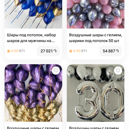
Шары под потолок, набор
Воздушные шары с гелием,
шаров для мужчины на
шарики под потолок 50 шт
день рождения 25 шт
27 021
֏
54 887
֏
4.90
971
4.90
971
Воздушные шары с гелием,
Воздушны шары с гелием