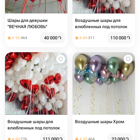
Шары для девушки
Воздушные шары для
"ВЕЧНАЯ ЛЮБОВЬ"
влюбленных под потолок
40 000
֏
110 000
֏
4.95
464
4.86
311
Воздушные шары для
Воздушные шары Хром
влюбленных под потолок
111 000
֏
23 000
֏
4.96
276
4.95
464