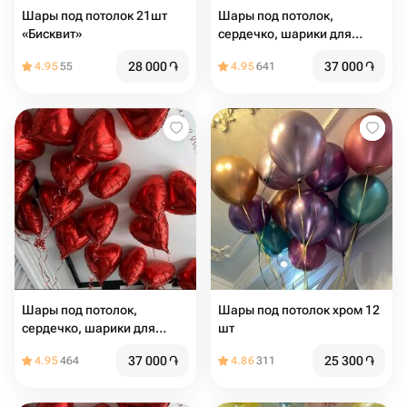
Шары под потолок 21шт
Шары под потолок,
«Бисквит»
сердечко, шарики для
любимой 19 шт
28 000
֏
37 000
֏
4.95
55
4.95
641
Шары под потолок,
Шары под потолок хром 12
сердечко, шарики для
шт
любимой 19 шт
37 000
֏
25 300
֏
4.95
464
4.86
311