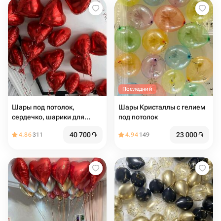
Последний
Шары под потолок,
Шары Кристаллы с гелием
сердечко, шарики для
под потолок
любимой 19 шт
40 700
֏
23 000
֏
4.86
311
4.94
149