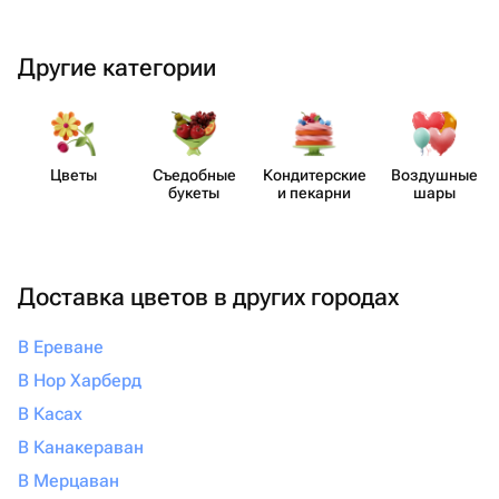
Другие категории
Цветы
Съедобные
Кондит​ерские
Воздушные
букеты
и пекарни
шары
Доставка цветов в других городах
В Ереване
В Нор Харберд
В Касах
В Канакераван
В Мерцаван