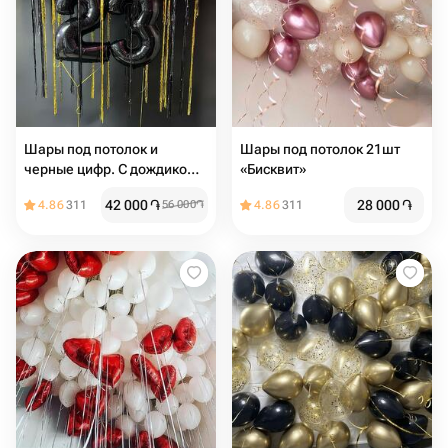
Шары под потолок и
Шары под потолок 21шт
черные цифр. С дождиком,
«Бисквит»
хром золото и черные, на
42 000
֏
28 000
֏
4.86
311
56 000
֏
4.86
311
день рождения для мужчин