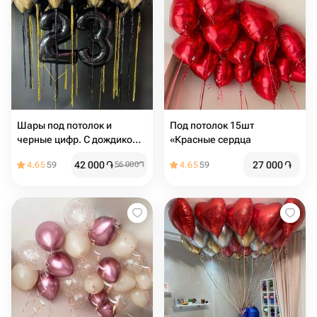
Шары под потолок и
Под потолок 15шт
черные цифр. С дождиком,
«Красные сердца
хром золото и черные, на
42 000
֏
27 000
֏
4.65
59
56 000
֏
4.65
59
день рождения для мужчин