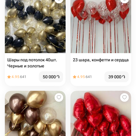
Шары под потолок 40шт.
23 шара, конфетти и сердца
Черные и золотые
50 000
֏
39 000
֏
4.95
641
4.95
641