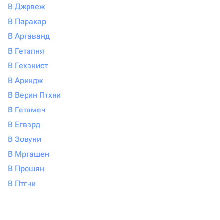
В Джрвеж
В Паракар
В Аргаванд
В Гетапня
В Геханист
В Ариндж
В Верин Птхни
В Гетамеч
В Егвард
В Зовуни
В Мргашен
В Прошян
В Птгни