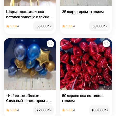
Шары с дождиком под
25 шаров хром с гелием
потолок золотые и темно-
синие 30 штук
58 000
֏
50 000
֏
5.00
4
5.00
4
«Небесное облако».
50 сердец под потолок с
Стильный золото хром и
гелием
синий 11 шаров
22 000
֏
100 000
֏
5.00
4
5.00
4