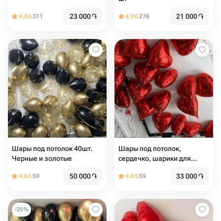
23 000
֏
21 000
֏
4.86
311
4.96
276
Шары под потолок 40шт.
Шары под потолок,
Черные и золотые
сердечко, шарики для
любимой 19 шт
50 000
֏
33 000
֏
4.65
59
4.65
59
-
25
%