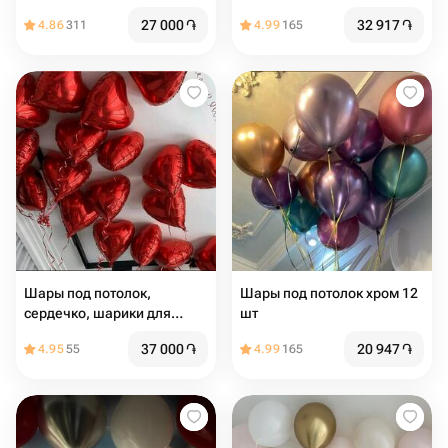
любимой 19 шт
27 000
֏
32 917
֏
4.86
311
4.99
165
Шары под потолок,
Шары под потолок хром 12
сердечко, шарики для
шт
любимой 19 шт
37 000
֏
20 947
֏
4.95
55
4.99
165