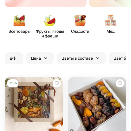
Все товары
Фрукты, ягоды
Сладости
Мёд
и фреши
Цена
Цветы в составе
Цвет бук
-
25
%