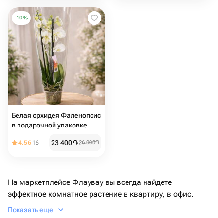
-
10
%
Белая орхидея Фаленопсис
в подарочной упаковке
23 400
֏
4.56
16
26 000
֏
На маркетплейсе Флаувау вы всегда найдете
эффектное комнатное растение в квартиру, в офис.
Если хотите купить орхидею в подарок маме, но не
Показать еще
знаете конкретный адрес, укажите номер телефона,