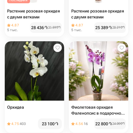
Последний
Растение розовая орхидея
Растение розовая орхидея
с двумя ветками
с двумя ветками
4.87
4.87
28 436
֏
25 389
֏
31 595
֏
28 210
֏
5 тыс.
5 тыс.
Орхидеа
Фиолетовая орхидея
Фаленопсис в подарочной
упаковке
23 100
֏
22 800
֏
4.75
403
4.56
16
24 000
֏