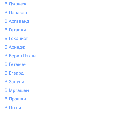
бывают синие, голубые, оранжевые, лиловые,
В Джрвеж
малиновые и испускают сладкий карамельный
В Паракар
аромат. Ванде нужен очень сырой воздух и
В Аргаванд
заботливые опрыскивания.
Дендробиум. Этот сорт внешне не такой
В Гетапня
мистический, как другие, и похож на большое ярко
В Геханист
цветущее домашнее растение. Цветет орхидея
В Ариндж
дендробиум не так долго, всего 1-2 месяца, но в
В Верин Птхни
этот период она неотразима: на одном стебле
распускается целая огромная горжетка из бутонов.
В Гетамеч
Каттлея. Этот сорт с кружевными лепестками можно
В Егвард
смело назвать сложным. Ему нужно обеспечить
В Зовуни
надлежащий температурный режим (не выше 20
В Мргашен
градусов), Регулярно удобрять минеральными
добавками, а летом обеспечить богатый
В Прошян
ультрафиолетом световой день. Это относительно
В Птгни
редкое растение: может потребоваться
путешествовать по разным магазинам, чтобы
купить такую орхидею. {Сity} — один из городов, где