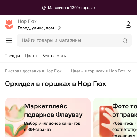
Магазины в 1300+ городах
Нор Гюх
Город, улица, дом
Найти товары и магазины
Тренды
Цветы
Бенто-торты
Быстрая доставка в Нор Гюх
Цветы в горшках в Нор Гюх
Орхидеи в горшках в Нор Гюх
Маркетплейс
Фото т
подарков Флаувау
отправ
Выбор миллионов клиентов
Убедитесь, 
в 30+ странах
соответств
ожиданиям