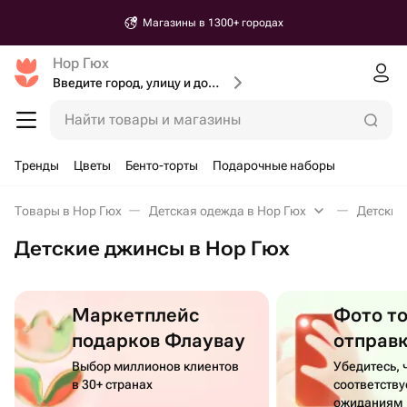
Магазины в 1300+ городах
Нор Гюх
Введите город, улицу и дом доставки
Найти товары и магазины
Тренды
Цветы
Бенто-торты
Подарочные наборы
Товары в Нор Гюх
Детская одежда в Нор Гюх
Детские
Детские джинсы в Нор Гюх
Маркетплейс
Фото т
подарков Флаувау
отправ
Выбор миллионов клиентов
Убедитесь, 
в 30+ странах
соответств
ожиданиям