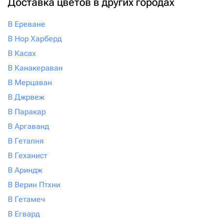
Доставка цветов в других городах
В Ереване
В Нор Харберд
В Касах
В Канакераван
В Мерцаван
В Джрвеж
В Паракар
В Аргаванд
В Гетапня
В Геханист
В Ариндж
В Верин Птхни
В Гетамеч
В Егвард