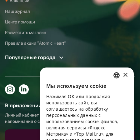
Вакансии
Наш журнал
Центр помощи
Разместить магазин
Правила акции “Atomic Heart”
Популярные города
×
Мы используем сookie
RUSSIAN
Нажимая ОК или продолжая
ENGLISH
использовать сайт, вы
В приложении еще удобнее!
UKRAINIAN
соглашаетесь на обработку
персональных данных с
Личный кабинет получателя, больше бонусов за покупки и
PORTUGUESE
использованием cookie-файлов,
напоминания о событиях
включая сервисы «Яндекс
SPANISH
Метрика» и «Top Mail.ru», для
Скачать приложение