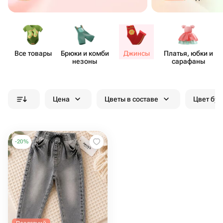
Все товары
Брюки и комби​
Джинсы
Платья, юбки и
незоны
сарафаны
Цена
Цветы в составе
Цвет бук
-
20
%