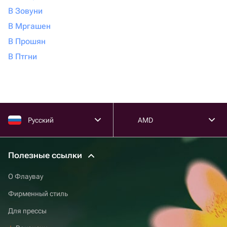
В Зовуни
В Мргашен
В Прошян
В Птгни
Русский
AMD
Полезные ссылки
О Флаувау
Фирменный стиль
Для прессы