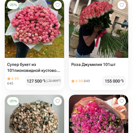
-
25
%
Супер букет из
Роза Джумилия 101шт
101пионовидной кустовой
розы
4.95
127 500
֏
155 000
֏
170 000
֏
4.90
849
645
-
25
%