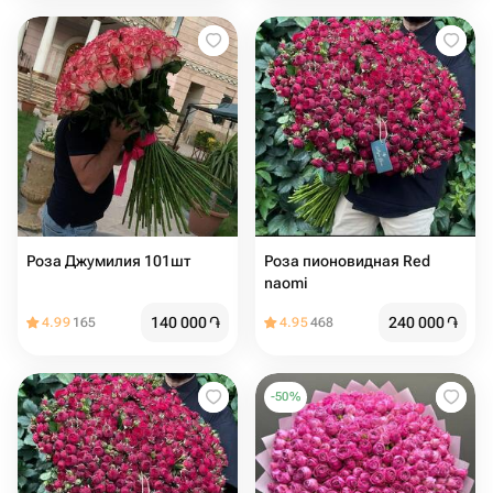
Роза Джумилия 101шт
Роза пионовидная Red
naomi
140 000
֏
240 000
֏
4.99
165
4.95
468
-
50
%