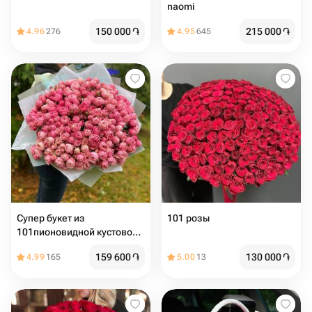
naomi
150 000
֏
215 000
֏
4.96
276
4.95
645
Супер букет из
101 розы
101пионовидной кустовой
розы
159 600
֏
130 000
֏
4.99
165
5.00
13