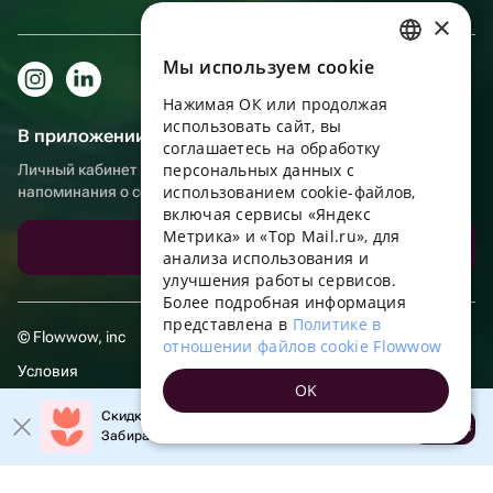
×
Мы используем сookie
RUSSIAN
Нажимая ОК или продолжая
ENGLISH
использовать сайт, вы
В приложении еще удобнее!
UKRAINIAN
соглашаетесь на обработку
персональных данных с
Личный кабинет получателя, больше бонусов за покупки и
PORTUGUESE
использованием cookie-файлов,
напоминания о событиях
включая сервисы «Яндекс
SPANISH
Метрика» и «Top Mail.ru», для
Скачать приложение
анализа использования и
HUNGARIAN
улучшения работы сервисов.
ITALIAN
Более подробная информация
представлена в
Политике в
FRENCH
© Flowwow, inc
отношении файлов cookie Flowwow
TURKISH
Условия
OK
GERMAN
Обработка персональных данных
Скидка 20% на первый заказ!
Открыть
Забирайте промокод в приложении!
POLISH