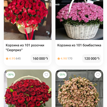
Корзина из 101 розочки
Корзина из 101 бомбастика
"Сюрприз"
160 000
֏
120 000
֏
4.95
645
4.98
170
-
30
%
-
25
%