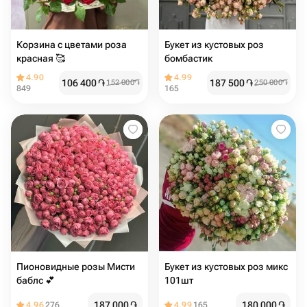
Корзина с цветами роза
Букет из кустовых роз
красная 🥰
бомбастик
4.90
4.99
106 400
֏
187 500
֏
152 000
֏
250 000
֏
849
165
Пионовидные розы Мисти
Букет из кустовых роз микс
баблс 💕
101шт
187 000
֏
180 000
֏
4.96
276
4.99
165