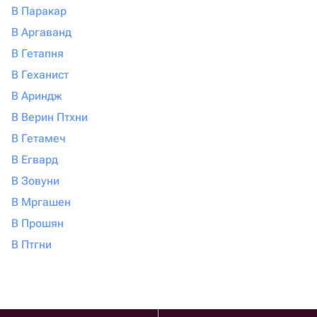
В Паракар
В Аргаванд
В Гетапня
В Геханист
В Ариндж
В Верин Птхни
В Гетамеч
В Егвард
В Зовуни
В Мргашен
В Прошян
В Птгни