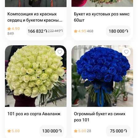
Композиция из красных
Букет из кустовых роз микс
сердец и букетом красных
60шт
роз 101 шт
4.90
166 832
֏
180 000
֏
222 442
֏
4.95
468
849
101 роз из сорта Аваланж
Огромный букет из синих
роз 101
130 000
֏
75 000
֏
5.00
5.00
28