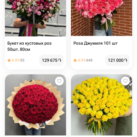
Букет из кустовых роз
Роза Джумиля 101 шт
50шт. 80см
129 675
֏
121 000
֏
4.95
55
4.95
645