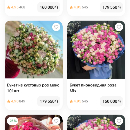
розы
160 000
֏
179 550
֏
4.95
468
4.95
645
Букет из кустовых роз микс
Букет пионовидная роза
101шт
Mix
179 550
֏
150 000
֏
4.90
849
4.95
645
-
25
%