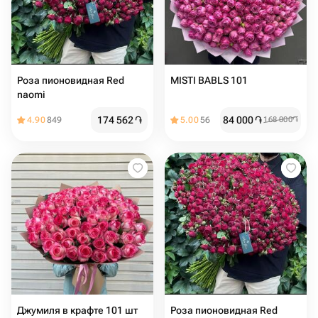
Роза пионовидная Red
MISTI BABLS 101
naomi
174 562
֏
84 000
֏
4.90
849
5.00
56
168 000
֏
Джумиля в крафте 101 шт
Роза пионовидная Red