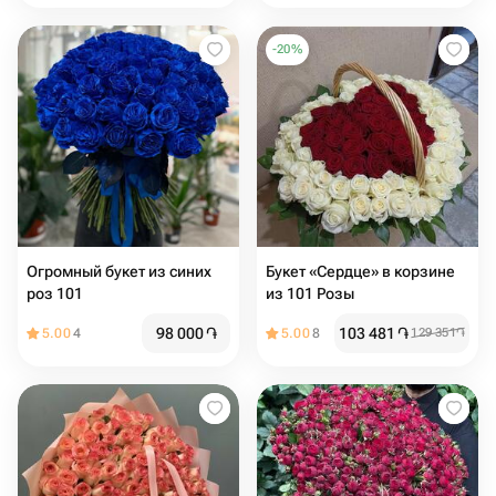
-
20
%
Огромный букет из синих
Букет «Сердце» в корзине
роз 101
из 101 Розы
98 000
֏
103 481
֏
5.00
4
5.00
8
129 351
֏