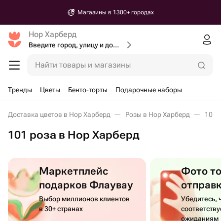
Магазины в 1300+ городах
Нор Харберд
Введите город, улицу и дом доставки
Найти товары и магазины
Тренды
Цветы
Бенто-торты
Подарочные наборы
Доставка цветов в Нор Харберд
Розы в Нор Харберд
101 
101 роза в Нор Харберд
Маркетплейс
Фото т
подарков Флаувау
отправ
Выбор миллионов клиентов
Убедитесь, 
в 30+ странах
соответств
ожиданиям