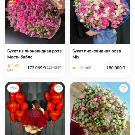
Букет из пионовидная роза
Букет пионовидная роза
Мисти баблс
Mix
4.90
172 069
֏
180 000
֏
229 425
֏
4.95
468
849
-
25
%