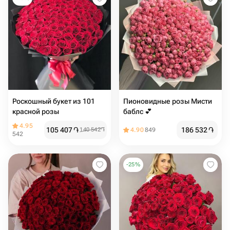
Роскошный букет из 101
Пионовидные розы Мисти
красной розы
баблс 💕
4.95
105 407
֏
186 532
֏
140 542
֏
4.90
849
542
-
25
%