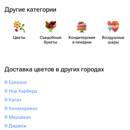
Другие категории
Цветы
Съедобные
Кондит​ерские
Воздушные
букеты
и пекарни
шары
Доставка цветов в других городах
В Ереване
В Нор Харберд
В Касах
В Канакераван
В Мерцаван
В Джрвеж