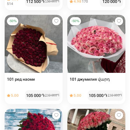
112 500
֏
120 000
֏
150 000
֏
4.98
170
514
-
50
%
-
50
%
101 ред наоми
101 джумилия վարդ
105 000
֏
105 000
֏
5.00
210 000
֏
5.00
210 000
֏