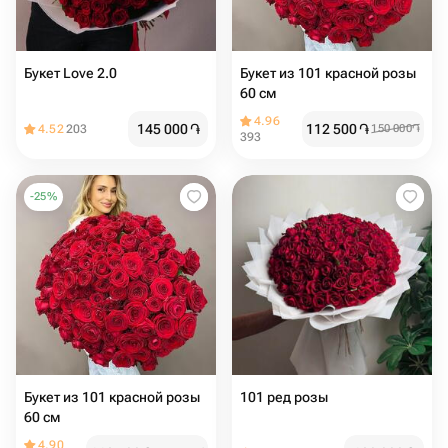
Букет Love 2.0
Букет из 101 красной розы
60 см
4.96
145 000
֏
112 500
֏
4.52
203
150 000
֏
393
-
25
%
Букет из 101 красной розы
101 ред розы
60 см
4.90