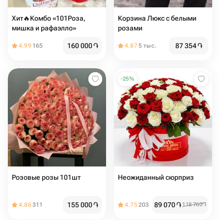
Хит🔥Комбо «101Роза,
Корзина Люкс с белыми
мишка и рафаэлло»
розами
160 000
֏
87 354
֏
4.99
165
4.87
5 тыс.
-
25
%
Розовые розы 101шт
Неожиданный сюрприз
155 000
֏
89 070
֏
4.86
311
4.75
203
118 760
֏