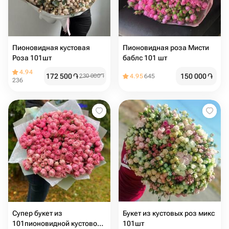
Пионовидная кустовая
Пионовидная роза Мисти
Роза 101шт
баблс 101 шт
4.94
172 500
֏
150 000
֏
230 000
֏
4.95
645
236
Супер букет из
Букет из кустовых роз микс
101пионовидной кустовой
101шт