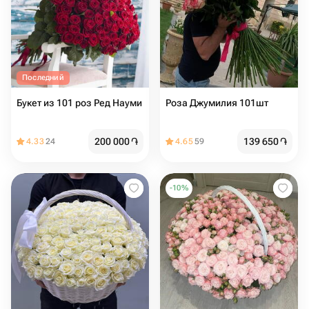
Последний
Букет из 101 роз Ред Науми
Роза Джумилия 101шт
200 000
֏
139 650
֏
4.33
24
4.65
59
-
10
%