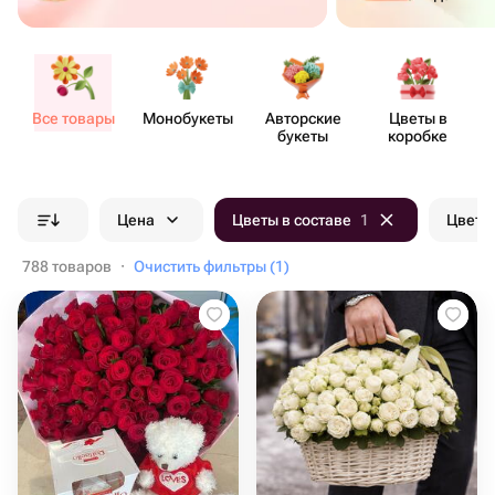
Все товары
Моно​букеты
Авторские
Цветы в
букеты
коробке
Цена
Цветы в составе
1
Цвет б
788 товаров
·
Очистить фильтры (1)