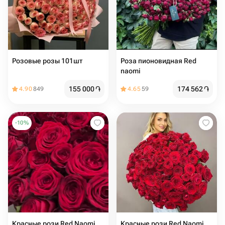
Розовые розы 101шт
Роза пионовидная Red
naomi
155 000
֏
174 562
֏
4.90
849
4.65
59
-
10
%
Красные рози Red Naomi
Красные рози Red Naomi