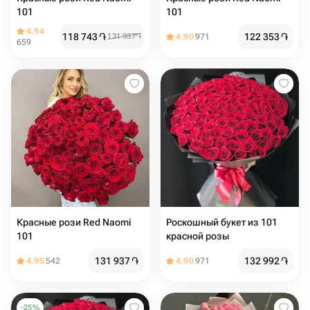
101
101
4.94
118 743
֏
122 353
֏
131 937
֏
4.90
971
659
Красные рози Red Naomi
Роскошный букет из 101
101
красной розы
131 937
֏
132 992
֏
4.95
542
4.90
971
-
25
%