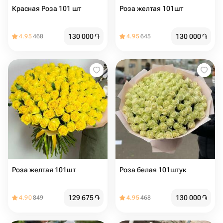
Красная Роза 101 шт
Роза желтая 101шт
130 000
֏
130 000
֏
4.95
468
4.95
645
Роза желтая 101шт
Роза белая 101штук
129 675
֏
130 000
֏
4.90
849
4.95
468