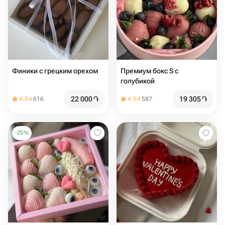
Финики с грецким орехом
Премиум бокс S с
голубикой
22 000
֏
19 305
֏
4.84
616
4.94
587
-
25
%