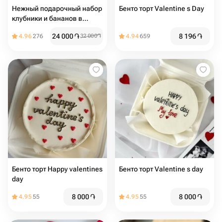
Нежный подарочный набор
Бенто торт Valentine s Day
клубники и бананов в
шоколаде
24 000
֏
8 196
֏
4.96
276
32 000
֏
4.94
659
Бенто торт Happy valentines
Бенто торт Valentine s day
day
8 000
֏
8 000
֏
4.95
55
4.95
55