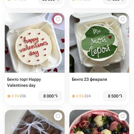
Бенто торт Happy
Бенто 23 февраля
Valentines day
8 000
֏
8 500
֏
4.94
236
4.96
224