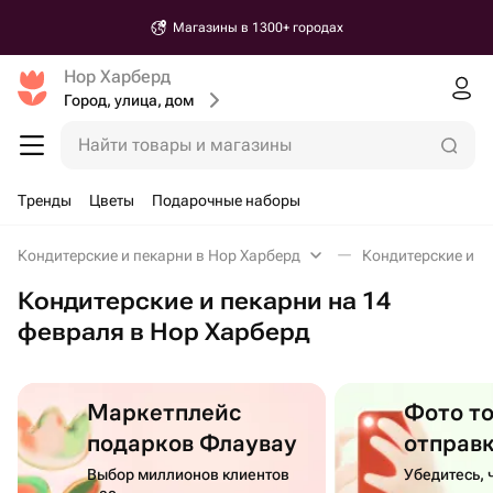
Магазины в 1300+ городах
Нор Харберд
Город, улица, дом
Найти товары и магазины
Тренды
Цветы
Подарочные наборы
Кондитерские и пекарни в Нор Харберд
Кондитерские и п
Кондитерские и пекарни на 14
февраля в Нор Харберд
Маркетплейс
Фото т
подарков Флаувау
отправ
Выбор миллионов клиентов
Убедитесь, 