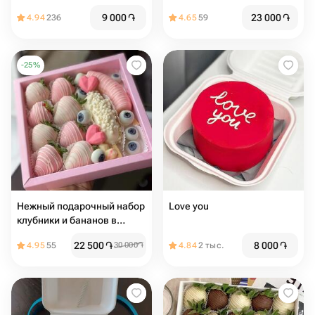
9 000
֏
23 000
֏
4.94
236
4.65
59
-
25
%
Нежный подарочный набор
Love you
клубники и бананов в
шоколаде
22 500
֏
8 000
֏
4.95
55
30 000
֏
4.84
2 тыс.