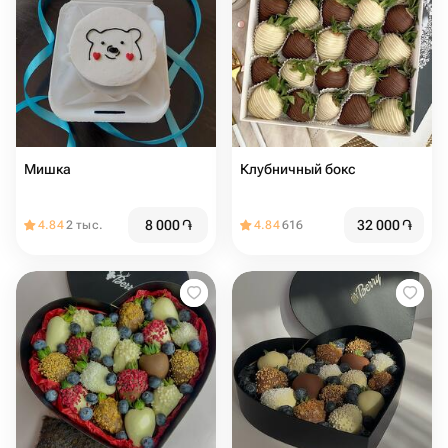
Мишка
Клубничный бокс
8 000
֏
32 000
֏
4.84
2 тыс.
4.84
616