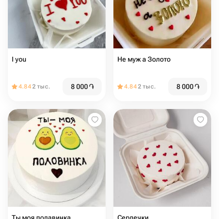
I you
Не муж а Золото
8 000
֏
8 000
֏
4.84
2 тыс.
4.84
2 тыс.
Ты моя полавинка
Сердечки