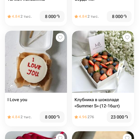
8 000
֏
8 000
֏
4.84
2 тыс.
4.84
2 тыс.
I Love you
Клубника в шоколаде
«Summer S» (12-16шт)
8 000
֏
23 000
֏
4.84
2 тыс.
4.96
276