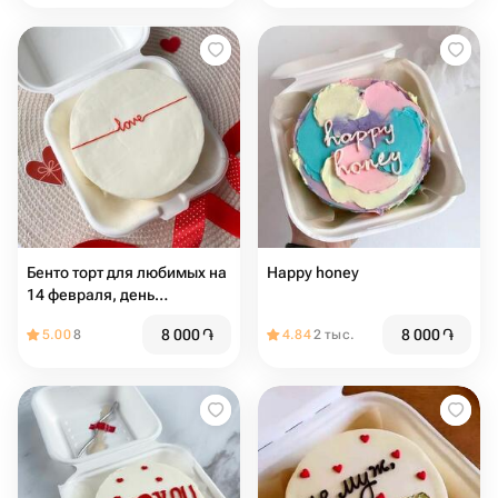
Бенто торт для любимых на
Happy honey
14 февраля, день
влюбленных
8 000
֏
8 000
֏
5.00
8
4.84
2 тыс.