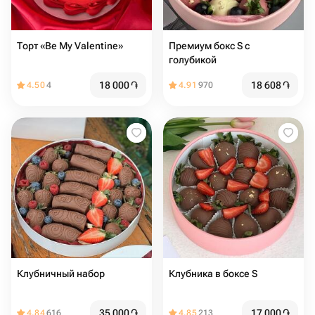
Торт «Be My Valentine»
Премиум бокс S с
голубикой
18 000
֏
18 608
֏
4.50
4
4.91
970
Клубничный набор
Клубника в боксе S
35 000
֏
17 000
֏
4.84
616
4.85
213