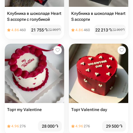
Клубника в шоколаде Heart
Клубника в шоколаде Heart
S ассорти с голубикой
S ассорти
21 755
֏
22 213
֏
4.86
460
22 900
֏
4.86
460
22 900
֏
Торт my Valentine
Торт Valentine day
28 000
֏
29 500
֏
4.96
276
4.96
276