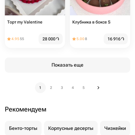
Торт my Valentine
Клубника в боксе S
28 000
֏
16 916
֏
4.95
55
5.00
8
Показать еще
1
2
3
4
5
Рекомендуем
Бенто-торты
Корпусные десерты
Чизкейки