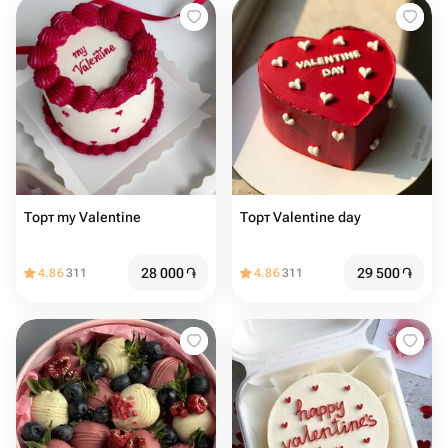
Торт my Valentine
Торт Valentine day
28 000
֏
29 500
֏
4.86
311
4.86
311