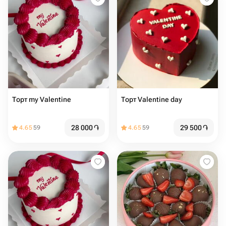
Торт my Valentine
Торт Valentine day
28 000
֏
29 500
֏
4.65
59
4.65
59