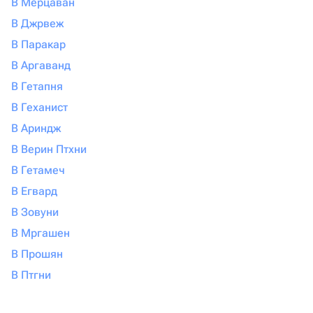
В Мерцаван
В Джрвеж
В Паракар
В Аргаванд
В Гетапня
В Геханист
В Ариндж
В Верин Птхни
В Гетамеч
В Егвард
В Зовуни
В Мргашен
В Прошян
В Птгни