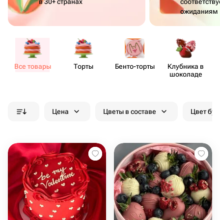
в 30+ странах
соответств
ожиданиям
Все товары
Торты
Бенто​-торты
Клубника в
шоколаде
Цена
Цветы в составе
Цвет бук