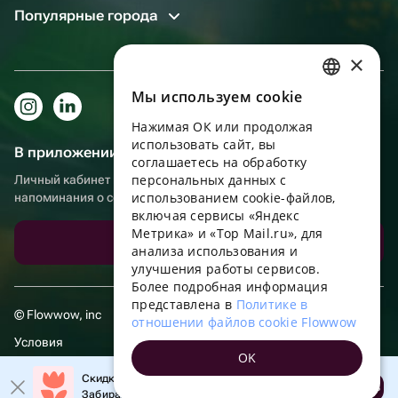
Популярные города
×
Мы используем сookie
RUSSIAN
Нажимая ОК или продолжая
ENGLISH
использовать сайт, вы
В приложении еще удобнее!
UKRAINIAN
соглашаетесь на обработку
персональных данных с
Личный кабинет получателя, больше бонусов за покупки и
PORTUGUESE
использованием cookie-файлов,
напоминания о событиях
включая сервисы «Яндекс
SPANISH
Метрика» и «Top Mail.ru», для
Скачать приложение
анализа использования и
HUNGARIAN
улучшения работы сервисов.
ITALIAN
Более подробная информация
представлена в
Политике в
FRENCH
© Flowwow, inc
отношении файлов cookie Flowwow
TURKISH
Условия
OK
GERMAN
Обработка персональных данных
Скидка 20% на первый заказ!
Открыть
Забирайте промокод в приложении!