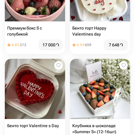
Премиум бокс S с
Бенто торт Happy
голубикой
Valentines day
17 000
֏
7 648
֏
4.85
213
4.94
659
Бенто торт Valentine s Day
Клубника в шоколаде
«Summer S» (12-16шт)