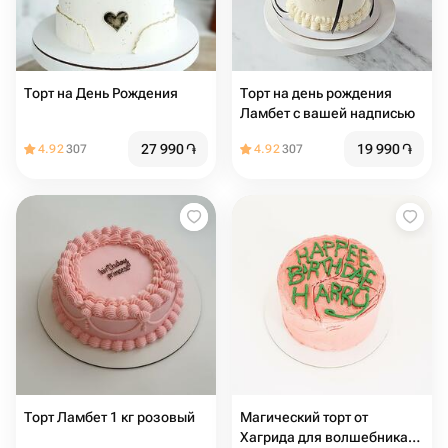
Торт на День Рождения
Торт на день рождения
Ламбет с вашей надписью
27 990
֏
19 990
֏
4.92
307
4.92
307
Торт Ламбет 1 кг розовый
Магический торт от
Хагрида для волшебника