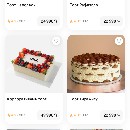
Торт Наполеон
Торт Рафаэлло
24 990
֏
22 990
֏
4.92
307
4.92
307
Корпоративный торт
Торт Тирамису
49 990
֏
22 990
֏
4.92
307
4.92
307