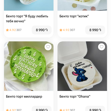
Бенто торт "Я буду любить
Бенто торт "котик"
тебя вечно"
8 990
֏
8 990
֏
4.92
307
4.92
307
Бенто торт миллардер
Бенто торт "Ohana"
8 990
֏
8 990
֏
4.92
307
4.92
307