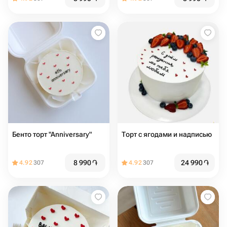
Бенто торт "Anniversary"
Торт с ягодами и надписью
8 990
֏
24 990
֏
4.92
307
4.92
307