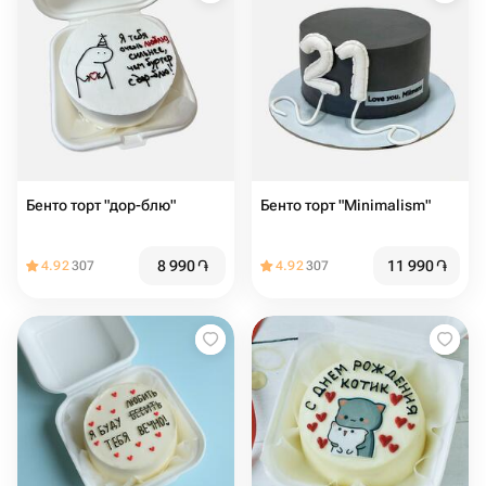
Бенто торт "дор-блю"
Бенто торт "Minimalism"
8 990
֏
11 990
֏
4.92
307
4.92
307