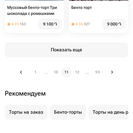
Муссовый бенто-торт Три
Бенто торт
шоколада с ромашками
9 100
֏
9 000
֏
4.95
163
4.96
327
Показать еще
1
10
11
12
93
...
...
Рекомендуем
Торты на заказ
Бенто-торты
Торты на день ро