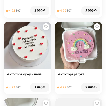
8 990
֏
8 990
֏
4.92
307
4.92
307
Бенто торт мужу и папе
Бенто торт радуга
8 990
֏
9 990
֏
4.92
307
4.92
307