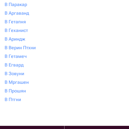
В Паракар
В Аргаванд
В Гетапня
В Геханист
В Ариндж
В Верин Птхни
В Гетамеч
В Егвард
В Зовуни
В Мргашен
В Прошян
В Птгни