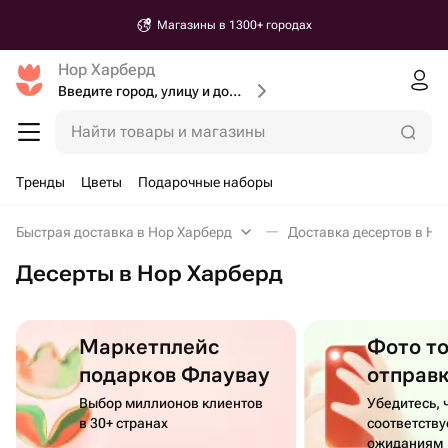
Магазины в 1300+ городах
Нор Харберд
Введите город, улицу и дом доставки
Найти товары и магазины
Тренды
Цветы
Подарочные наборы
Быстрая доставка в Нор Харберд
Доставка десертов в Но
Десерты в Нор Харберд
Маркетплейс
Фото т
подарков Флаувау
отправ
Выбор миллионов клиентов
Убедитесь, 
в 30+ странах
соответств
ожиданиям