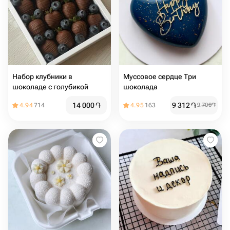
Набор клубники в
Муссовое сердце Три
шоколаде с голубикой
шоколада
14 000
֏
9 312
֏
4.94
714
4.95
163
9 700
֏