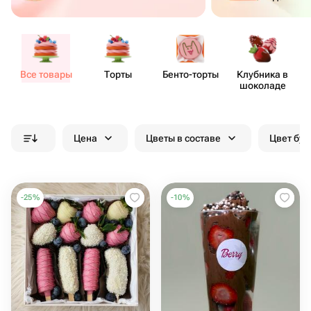
Все товары
Торты
Бенто​-торты
Клубника в
шоколаде
Цена
Цветы в составе
Цвет бук
-
25
%
-
10
%