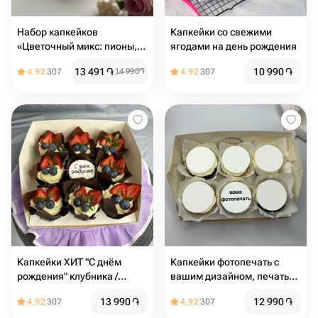
Набор капкейков
Капкейки со свежими
«Цветочный микс: пионы,
ягодами на день рождения
розы и хризантемы» на 8
13 491
֏
10 990
֏
4.92
307
14 990
֏
4.92
307
марта
Капкейки ХИТ "С днём
Капкейки фотопечать с
рождения" клубника /
вашим дизайном, печать
голубика
на капкейках
13 990
֏
12 990
֏
4.92
307
4.92
307