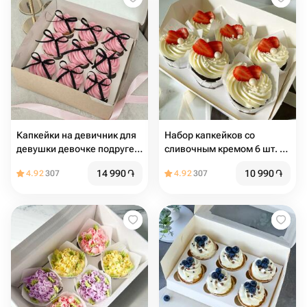
Капкейки на девичник для
Набор капкейков со
девушки девочке подруге
сливочным кремом 6 шт. в
дочке розовые с бантиком
подарок
14 990
֏
10 990
֏
4.92
307
4.92
307