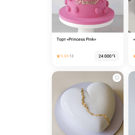
Торт «Princess Pink»
24 000
֏
5.00
13