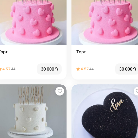
Торт
Торт
30 000
֏
30 000
֏
4.57
44
4.57
44