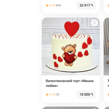
32 917
֏
4.90
849
Валентиновский торт «Мишка
любви»
18 000
֏
4.29
25