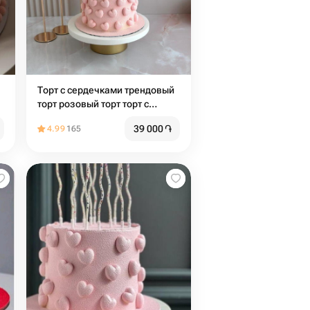
Торт с сердечками трендовый
торт розовый торт торт с
сердцами торт на день
39 000
֏
4.99
165
рождения