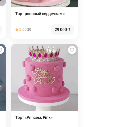
Торт розовый сердечками
29 000
֏
5.00
20
Торт «Princess Pink»