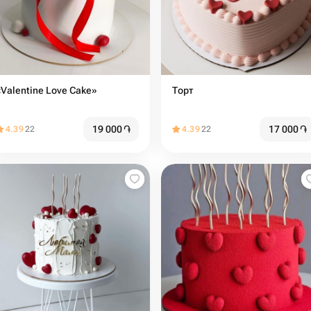
«Valentine Love Cake»
Торт
19 000
֏
17 000
֏
4.39
22
4.39
22