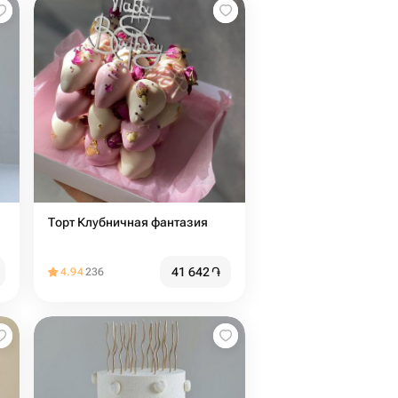
Торт Клубничная фантазия
41 642
֏
4.94
236