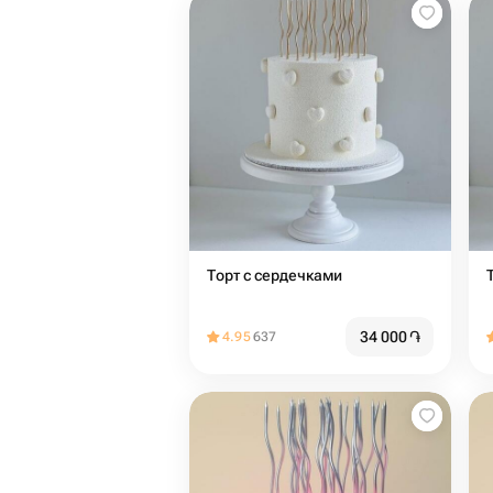
Торт с сердечками
34 000
֏
4.95
637