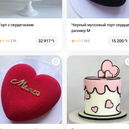
Торт с сердечками
Черный муссовый торт сердце
размер М
32 917
֏
15 200
֏
4.96
276
4.95
163