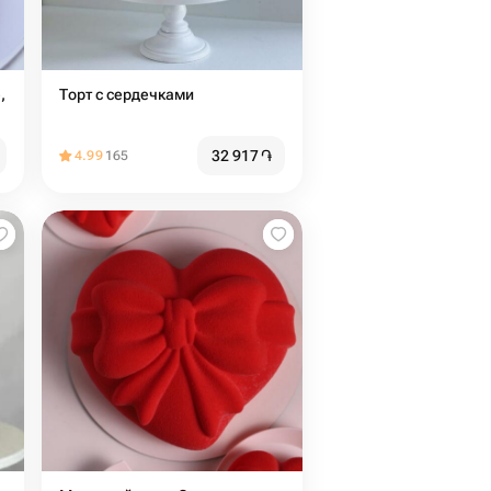
,
Торт с сердечками
32 917
֏
4.99
165