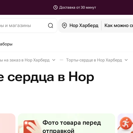
Доставка от 30 минут
ры и магазины
Нор Харберд
Как можно с
наборы
ы на заказ в Нор Харберд
Торты-сердце в Нор Харберд
е сердца в Нор
Фото товара перед
отправкой