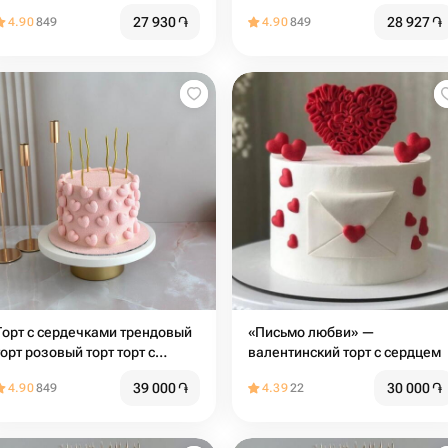
27 930
֏
28 927
֏
4.90
849
4.90
849
Торт с сердечками трендовый
«Письмо любви» —
торт розовый торт торт с
валентинский торт с сердцем
сердцами торт на день
39 000
֏
30 000
֏
4.90
849
4.39
22
рождения