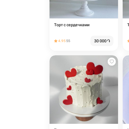
Торт с сердечками
30 000
֏
4.95
55