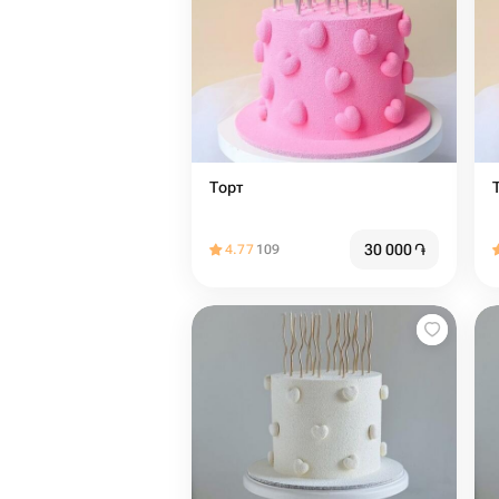
Торт
30 000
֏
4.77
109