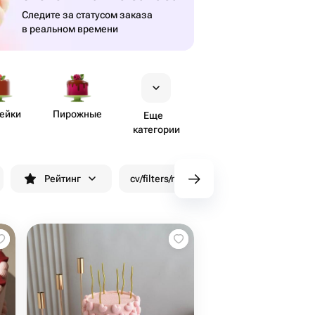
Следите за статусом заказа
в реальном времени
ейки
Пирожные
Еще
категории
Рейтинг
cv/filters/name_fast_delivery
Скид