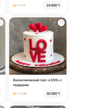
24 000
֏
4.50
4
Валентиновский торт «LOVE» с
сердцами
30 000
֏
4.39
22