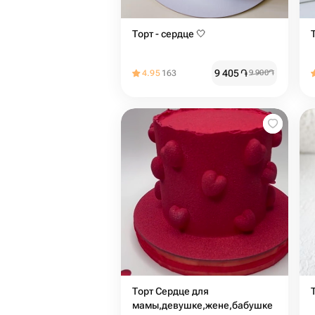
Торт - сердце 🤍
9 405
֏
4.95
163
9 900
֏
Торт Сердце для
мамы,девушке,жене,бабушке