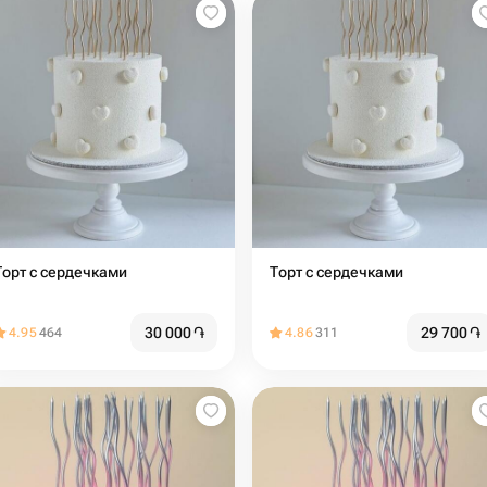
Торт с сердечками
Торт с сердечками
30 000
֏
29 700
֏
4.95
464
4.86
311