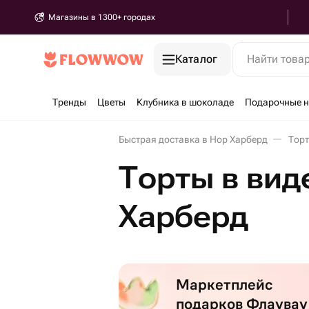
Магазины в 1300+ городах
Каталог
Найти това
Тренды
Цветы
Клубника в шоколаде
Подарочные 
Быстрая доставка в Нор Харберд
Торт
Торты в вид
Харберд
Маркетплейс
подарков Флаувау