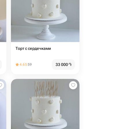
Торт с сердечками
33 000
֏
4.65
59