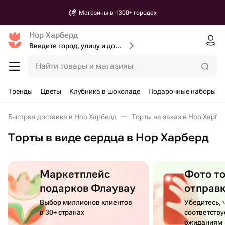
Магазины в 1300+ городах
Нор Харберд
Введите город, улицу и дом доставки
Найти товары и магазины
Тренды
Цветы
Клубника в шоколаде
Подарочные наборы
Быстрая доставка в Нор Харберд
Торты на заказ в Нор Харбе
Торты в виде сердца в Нор Харберд
Маркетплейс
Фото т
подарков Флаувау
отправ
Выбор миллионов клиентов
Убедитесь, 
в 30+ странах
соответств
ожиданиям