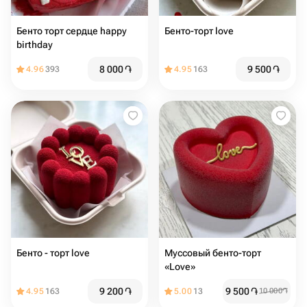
Бенто торт сердце happy
Бенто-торт love
birthday
8 000
֏
9 500
֏
4.96
393
4.95
163
Бенто - торт love
Муссовый бенто-торт
«Love»
9 200
֏
9 500
֏
4.95
163
5.00
13
10 000
֏