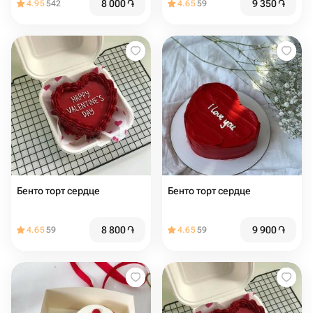
8 000
֏
9 350
֏
4.95
542
4.65
59
Бенто торт сердце
Бенто торт сердце
8 800
֏
9 900
֏
4.65
59
4.65
59