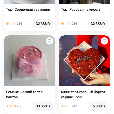
Торт Сердечная гармония
Торт Розовая нежность
32 388
֏
32 388
֏
4.94
236
4.94
236
Романтический торт с
Мини торт красный бархат
бантом
сердце 15см
33 050
֏
15 000
֏
4.94
236
4.85
213