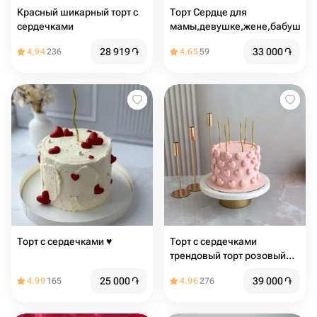
Красный шикарный торт с
Торт Сердце для
сердечками
мамы,девушке,жене,бабушке
28 919
֏
33 000
֏
4.94
236
4.65
59
Торт с сердечками ♥️
Торт с сердечками
трендовый торт розовый
торт торт с сердцами торт
25 000
֏
39 000
֏
4.99
165
4.96
276
на день рождения