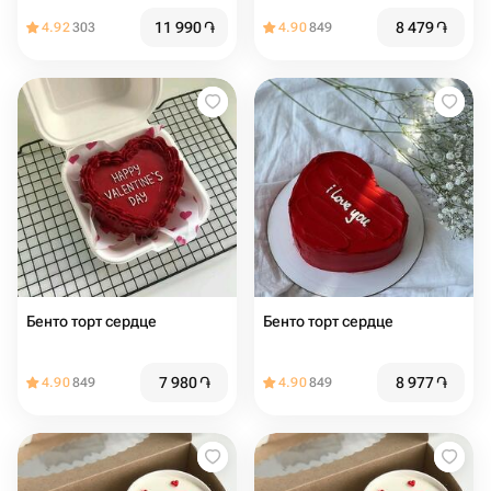
11 990
֏
8 479
֏
4.92
303
4.90
849
Бенто торт сердце
Бенто торт сердце
7 980
֏
8 977
֏
4.90
849
4.90
849