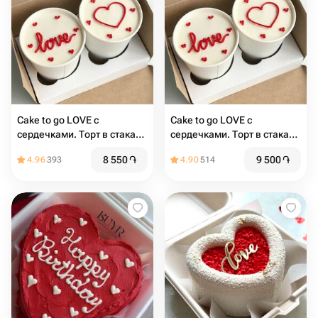
Cake to go LOVE с
Cake to go LOVE с
сердечками. Торт в стакане
сердечками. Торт в стакане
2шт
2шт
8 550
֏
9 500
֏
4.96
393
4.90
514