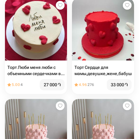
Торт Люби меня люби с
Торт Сердце для
объемными сердечками в
мамы,девушке,жене,бабушке
подарок любимой девушке,
27 000
֏
33 000
֏
5.00
4
4.96
276
сюрприз мужу, парню,
жене