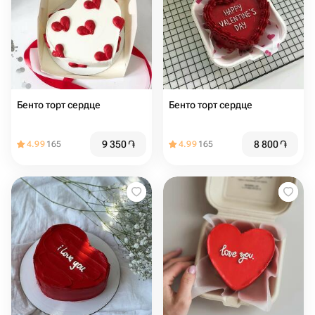
Бенто торт сердце
Бенто торт сердце
9 350
֏
8 800
֏
4.99
165
4.99
165