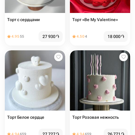
Торт с сердцами️
Торт «Be My Valentine»
27 930
֏
18 000
֏
4.95
55
4.50
4
Торт Белое сердце
Торт Розовая нежность
27 727
֏
26 771
֏
4.94
659
4.94
659