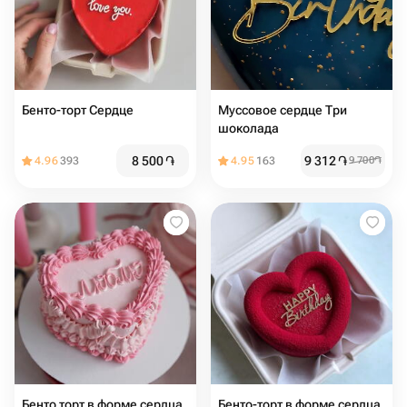
Бенто-торт Сердце
Муссовое сердце Три
шоколада
8 500
֏
9 312
֏
4.96
393
4.95
163
9 700
֏
Бенто торт в форме сердца
Бенто-торт в форме сердца