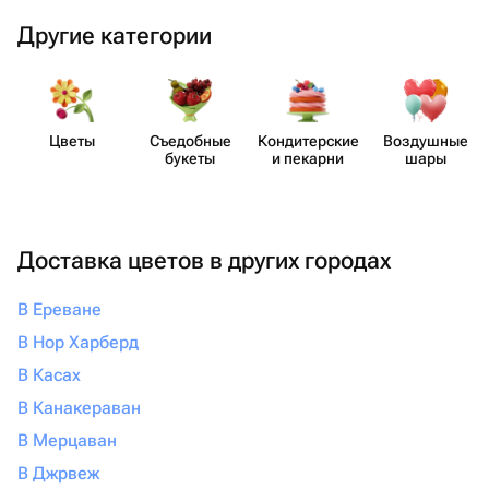
Другие категории
Цветы
Съедобные
Кондит​ерские
Воздушные
букеты
и пекарни
шары
Доставка цветов в других городах
В Ереване
В Нор Харберд
В Касах
В Канакераван
В Мерцаван
В Джрвеж