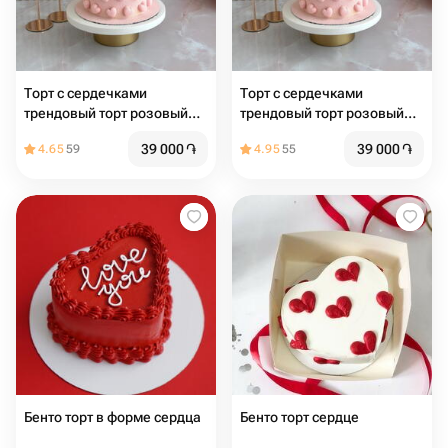
Торт с сердечками
Торт с сердечками
трендовый торт розовый
трендовый торт розовый
торт торт с сердцами торт
торт торт с сердцами торт
39 000
֏
39 000
֏
4.65
59
4.95
55
на день рождения
на день рождения
Бенто торт в форме сердца
Бенто торт сердце