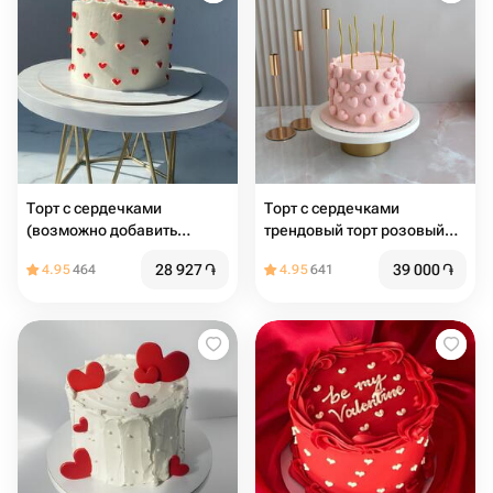
Торт с сердечками
Торт с сердечками
(возможно добавить
трендовый торт розовый
надпись)
торт торт с сердцами торт
28 927
֏
39 000
֏
4.95
464
4.95
641
на день рождения