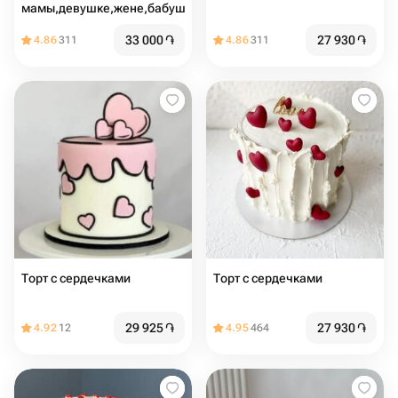
мамы,девушке,жене,бабушке
33 000
֏
27 930
֏
4.86
311
4.86
311
Торт с сердечками
Торт с сердечками
29 925
֏
27 930
֏
4.92
12
4.95
464