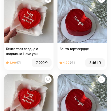
Бенто торт сердце с
Бенто торт сердце
надписью i love you
7 990
֏
8 461
֏
4.90
971
4.90
971