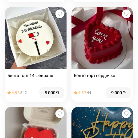
Бенто торт 14 февраля
Бенто торт сердечко
8 000
֏
9 000
֏
4.95
542
4.57
44