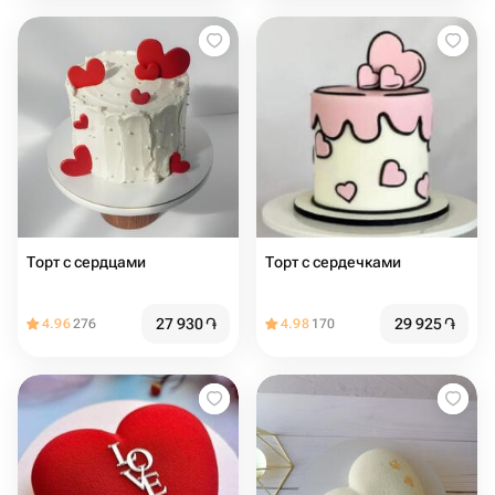
Торт с сердцами️
Торт с сердечками
27 930
֏
29 925
֏
4.96
276
4.98
170