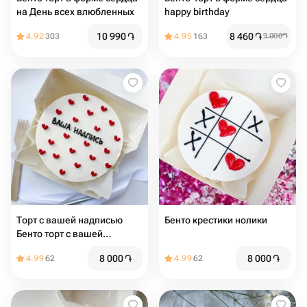
на День всех влюбленных
happy birthday
10 990
֏
8 460
֏
4.92
303
4.95
163
9 000
֏
Торт с вашей надписью
Бенто крестики нолики
Бенто торт с вашей
надписью
8 000
֏
8 000
֏
4.99
62
4.99
62