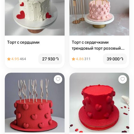
Торт с сердцами️
Торт с сердечками
трендовый торт розовый
торт торт с сердцами торт
27 930
֏
39 000
֏
4.95
464
4.86
311
на день рождения