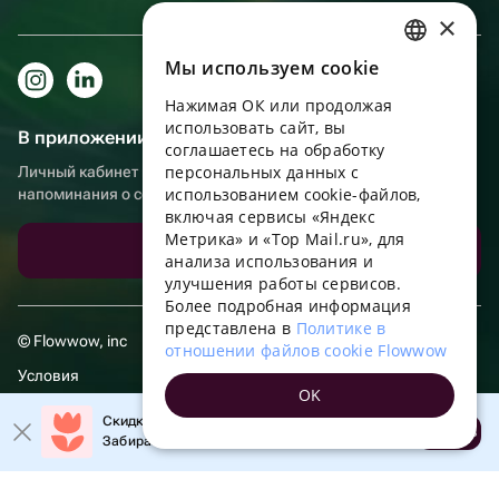
×
Мы используем сookie
RUSSIAN
Нажимая ОК или продолжая
ENGLISH
использовать сайт, вы
В приложении еще удобнее!
UKRAINIAN
соглашаетесь на обработку
персональных данных с
Личный кабинет получателя, больше бонусов за покупки и
PORTUGUESE
использованием cookie-файлов,
напоминания о событиях
включая сервисы «Яндекс
SPANISH
Метрика» и «Top Mail.ru», для
Скачать приложение
анализа использования и
HUNGARIAN
улучшения работы сервисов.
ITALIAN
Более подробная информация
представлена в
Политике в
FRENCH
© Flowwow, inc
отношении файлов cookie Flowwow
TURKISH
Условия
OK
GERMAN
Обработка персональных данных
Скидка 20% на первый заказ!
Открыть
Забирайте промокод в приложении!
POLISH