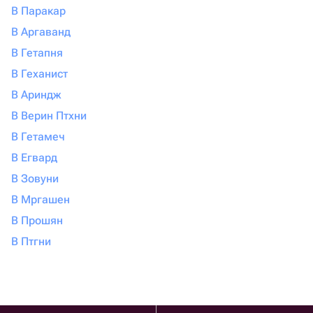
В Паракар
В Аргаванд
В Гетапня
В Геханист
В Ариндж
В Верин Птхни
В Гетамеч
В Егвард
В Зовуни
В Мргашен
В Прошян
В Птгни