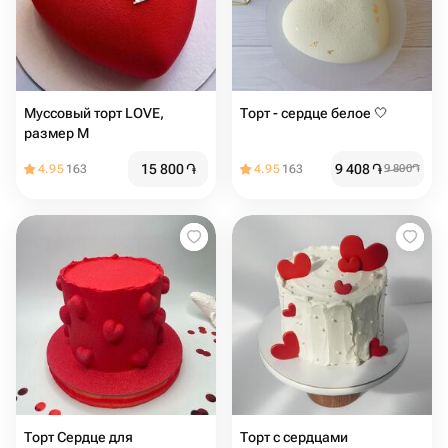
Муссовый торт LOVE,
Торт - сердце белое 🤍
размер М
15 800
֏
9 408
֏
4.95
163
4.95
163
9 800
֏
Торт Сердце для
Торт с сердцами️