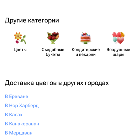
Другие категории
Цветы
Съедобные
Кондит​ерские
Воздушные
букеты
и пекарни
шары
Доставка цветов в других городах
В Ереване
В Нор Харберд
В Касах
В Канакераван
В Мерцаван