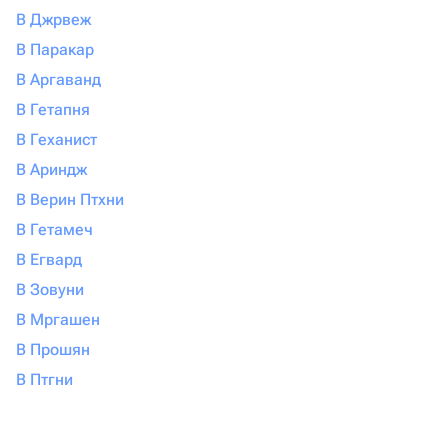
В Джрвеж
В Паракар
В Аргаванд
В Гетапня
В Геханист
В Ариндж
В Верин Птхни
В Гетамеч
В Егвард
В Зовуни
В Мргашен
В Прошян
В Птгни