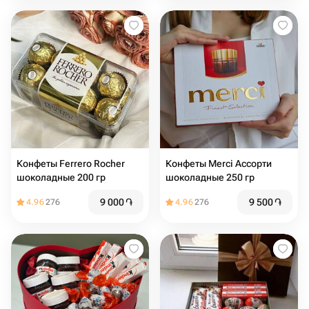
Конфеты Ferrero Rocher
Конфеты Merci Ассорти
шоколадные 200 гр
шоколадные 250 гр
9 000
֏
9 500
֏
4.96
276
4.96
276