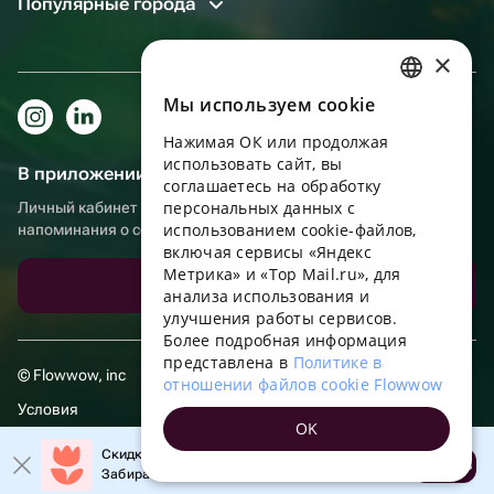
Популярные города
×
Мы используем сookie
RUSSIAN
Нажимая ОК или продолжая
ENGLISH
использовать сайт, вы
В приложении еще удобнее!
UKRAINIAN
соглашаетесь на обработку
персональных данных с
Личный кабинет получателя, больше бонусов за покупки и
PORTUGUESE
использованием cookie-файлов,
напоминания о событиях
включая сервисы «Яндекс
SPANISH
Метрика» и «Top Mail.ru», для
Скачать приложение
анализа использования и
HUNGARIAN
улучшения работы сервисов.
ITALIAN
Более подробная информация
представлена в
Политике в
FRENCH
© Flowwow, inc
отношении файлов cookie Flowwow
TURKISH
Условия
OK
GERMAN
Обработка персональных данных
Скидка 20% на первый заказ!
Открыть
Забирайте промокод в приложении!
POLISH