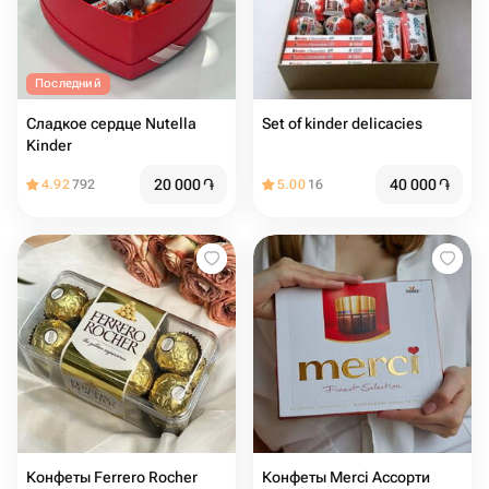
Последний
Сладкое сердце Nutella
Set of kinder delicacies
Kinder
20 000
֏
40 000
֏
4.92
792
5.00
16
Конфеты Ferrero Rocher
Конфеты Merci Ассорти