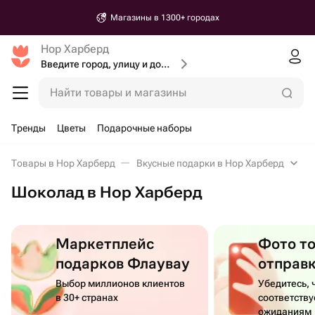
Магазины в 1300+ городах
Нор Харберд
Введите город, улицу и дом доставки
Найти товары и магазины
Тренды
Цветы
Подарочные наборы
Товары в Нор Харберд
Вкусные подарки в Нор Харберд
Шоколад в Нор Харберд
Маркетплейс
Фото т
подарков Флаувау
отправ
Выбор миллионов клиентов
Убедитесь, 
в 30+ странах
соответств
ожиданиям