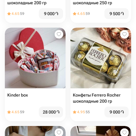
шоколадные 200 гр
шоколадные 250 гр
9 000
֏
9 500
֏
4.65
59
4.65
59
Kinder box
Конфеты Ferrero Rocher
шоколадные 200 гр
28 000
֏
9 000
֏
4.65
59
4.95
55