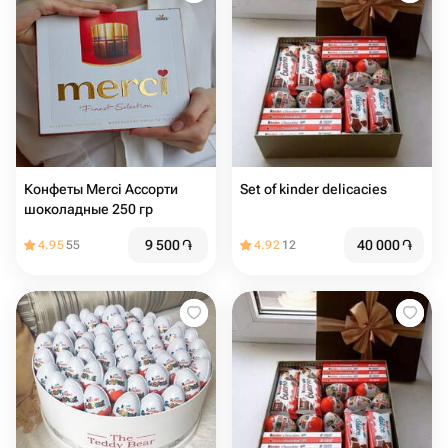
Конфеты Merci Ассорти
Set of kinder delicacies
шоколадные 250 гр
9 500
֏
40 000
֏
4.95
55
4.92
12