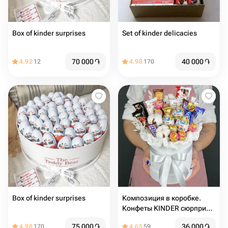
Box of kinder surprises
Set of kinder delicacies
70 000
֏
40 000
֏
4.92
12
4.98
170
Box of kinder surprises
Композиция в коробке.
Конфеты KINDER сюрприз,
шоколадные батончики,
75 000
֏
36 000
֏
4.98
170
4.65
59