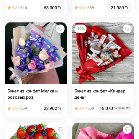
68 000
֏
21 989
֏
4.84
616
4.94
659
-
10
%
Букет из конфет Милка и
Букет из конфет «Киндер
розовых роз
день»
23 902
֏
18 070
֏
4.94
659
4.94
659
20 078
֏