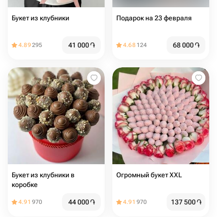
Букет из клубники
Подарок на 23 февраля
41 000
֏
68 000
֏
4.89
295
4.68
124
Букет из клубники в
Огромный букет XXL
коробке
44 000
֏
137 500
֏
4.91
970
4.91
970