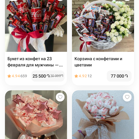
Букет из конфет на 23
Корзина с конфетами и
февраля для мужчины —
цветами
оригинальный сладкий
25 500
֏
77 000
֏
4.94
659
30 000
֏
4.92
12
подарок ко Дню защитника
Отечества