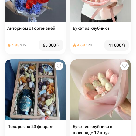
Анториюм с Гортензией
Букет из клубники
65 000
֏
41 000
֏
4.88
379
4.68
124
Подарок на 23 февраля
Букет из клубники в
шоколаде 12 штук