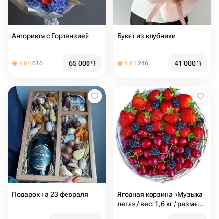
Анториюм с Гортензией
Букет из клубники
65 000
֏
41 000
֏
4.84
616
4.81
246
Подарок на 23 февраля
Ягодная корзина «Музыка
лета» / вес: 1,6 кг / размер с
упаковкой: 25*25*44 /