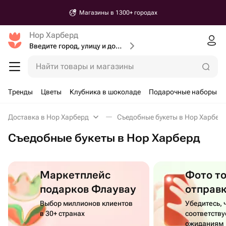
Магазины в 1300+ городах
Нор Харберд
Введите город, улицу и дом доставки
Найти товары и магазины
Тренды
Цветы
Клубника в шоколаде
Подарочные наборы
Доставка в Нор Харберд
Съедобные букеты в Нор Харбер
Съедобные букеты в Нор Харберд
Маркетплейс
Фото т
подарков Флаувау
отправ
Выбор миллионов клиентов
Убедитесь, 
в 30+ странах
соответств
ожиданиям