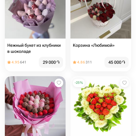
Нежный букет из клубники
Корзина «Любимой»
в шоколаде
29 000
֏
45 000
֏
4.95
641
4.86
311
-
25
%