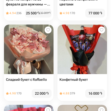
февраля для мужчины —
цветами
оригинальный сладкий
25 500
֏
77 000
֏
4.94
236
30 000
֏
4.98
170
подарок ко Дню защитника
Отечества
Сладкий букет с Raffaello
Конфетный букет
22 000
֏
16 000
֏
4.98
170
4.88
379