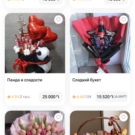
Панда и сладости
Сладкий букет
25 000
֏
15 520
֏
4.84
2 тыс.
4.68
124
16 000
֏