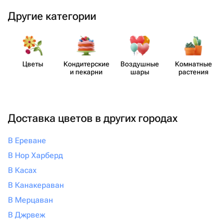
Другие категории
Цветы
Кондит​ерские
Воздушные
Комнатные
и пекарни
шары
растения
Доставка цветов в других городах
В Ереване
В Нор Харберд
В Касах
В Канакераван
В Мерцаван
В Джрвеж