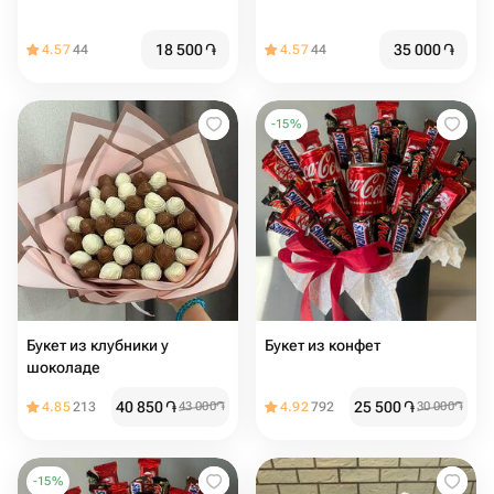
18 500
֏
35 000
֏
4.57
44
4.57
44
-
15
%
Букет из клубники у
Букет из конфет
шоколаде
40 850
֏
25 500
֏
4.85
213
43 000
֏
4.92
792
30 000
֏
-
15
%