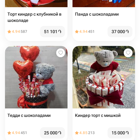
Торт киндер с клубникой в
Панда с шоколадами
шоколаде
51 101
֏
37 000
֏
4.94
587
4.94
451
Тедди с шоколадами
Киндер торт с мишкой
25 000
֏
15 000
֏
4.94
451
4.85
213