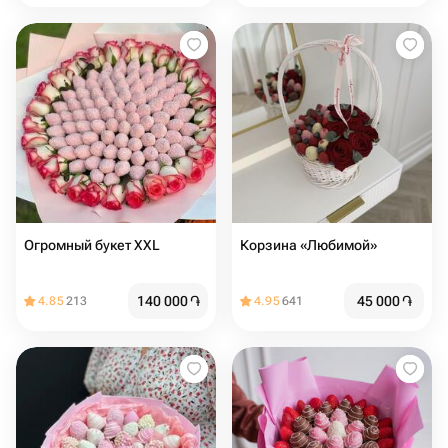
Огромный букет XXL
Корзина «Любимой»
140 000
֏
45 000
֏
4.85
213
4.95
641