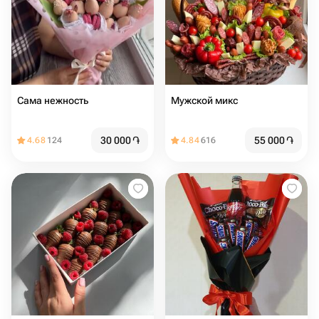
Сама нежность
Мужской микс
30 000
֏
55 000
֏
4.68
124
4.84
616