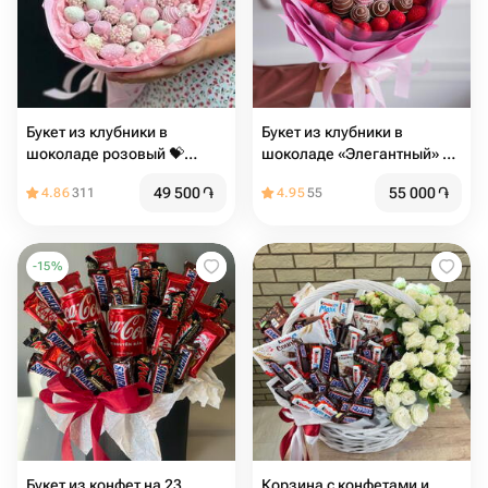
Букет из клубники в
Букет из клубники в
шоколаде розовый 💝️
шоколаде «Элегантный» в
недорогой
размере L
49 500
֏
55 000
֏
4.86
311
4.95
55
-
15
%
Букет из конфет на 23
Корзина с конфетами и