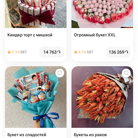
Киндер торт с мишкой
Огромный букет XXL
14 763
֏
136 269
֏
4.94
587
4.94
587
Букет из сладостей
Букеты из раков