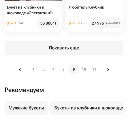
Букет из клубники в
Любитель Клубник
шоколаде «Элегантный» в
размере L
55 000
֏
27 975
֏
4.95
641
4.75
203
37 300
֏
Показать еще
1
7
8
9
10
11
...
Рекомендуем
Мужские букеты
Букеты из клубники в шоколаде