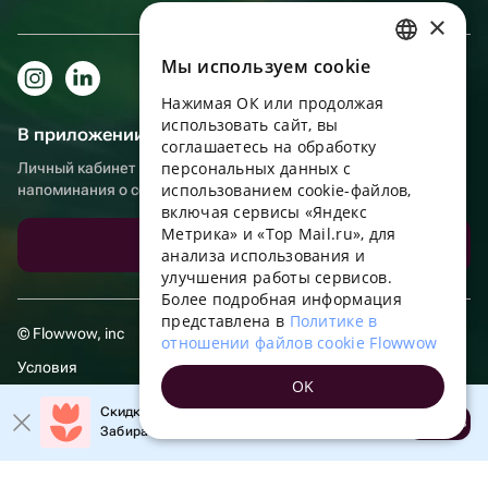
×
Мы используем сookie
RUSSIAN
Нажимая ОК или продолжая
ENGLISH
использовать сайт, вы
В приложении еще удобнее!
UKRAINIAN
соглашаетесь на обработку
персональных данных с
Личный кабинет получателя, больше бонусов за покупки и
PORTUGUESE
использованием cookie-файлов,
напоминания о событиях
включая сервисы «Яндекс
SPANISH
Метрика» и «Top Mail.ru», для
Скачать приложение
анализа использования и
HUNGARIAN
улучшения работы сервисов.
ITALIAN
Более подробная информация
представлена в
Политике в
FRENCH
© Flowwow, inc
отношении файлов cookie Flowwow
TURKISH
Условия
OK
GERMAN
Обработка персональных данных
Скидка 20% на первый заказ!
Открыть
Забирайте промокод в приложении!
POLISH