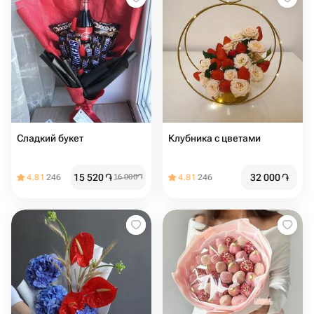
Сладкий букет
Клубника с цветами
15 520
֏
32 000
֏
4.81
246
16 000
֏
4.81
246