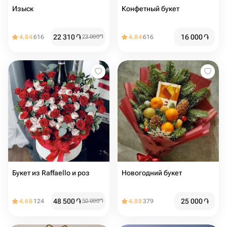
Изыск
Конфетный букет
22 310
֏
16 000
֏
4.84
616
23 000
֏
4.84
616
Букет из Raffaello и роз
Новогодний букет
48 500
֏
25 000
֏
4.68
124
50 000
֏
4.88
379