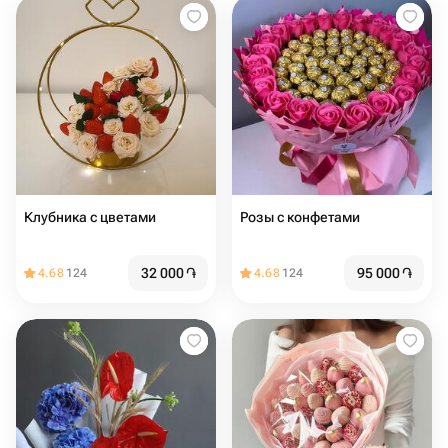
Клубника с цветами
Розы с конфетами
32 000
֏
95 000
֏
4.68
124
4.68
124