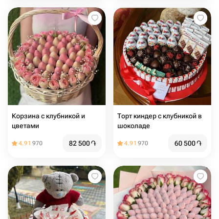
Корзина с клубникой и
Торт киндер с клубникой в
цветами
шоколаде
82 500
֏
60 500
֏
4.91
970
4.91
970