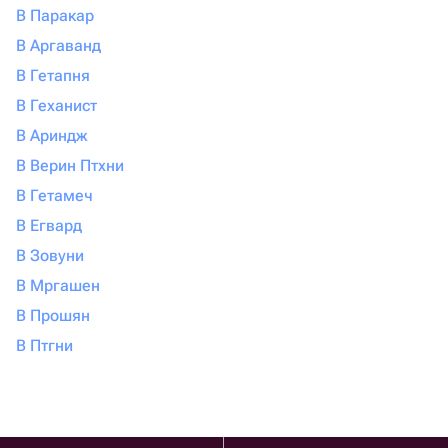
В Паракар
В Аргаванд
В Гетапня
В Геханист
В Ариндж
В Верин Птхни
В Гетамеч
В Егвард
В Зовуни
В Мргашен
В Прошян
В Птгни