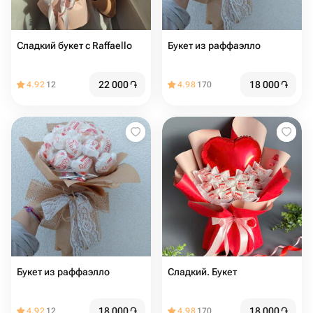
Сладкий букет с Raffaello
Букет из раффаэлло
22 000
֏
18 000
֏
4.92
12
4.98
170
Букет из раффаэлло
Сладкий. Букет
18 000
֏
18 000
֏
4.92
12
4.98
170