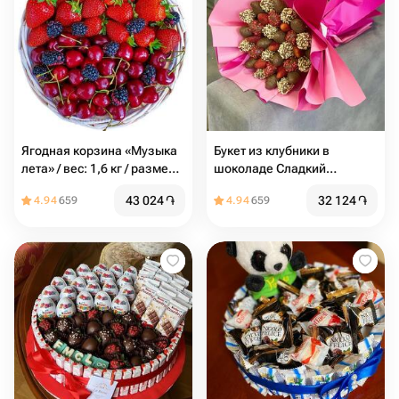
Ягодная корзина «Музыка
Букет из клубники в
лета» / вес: 1,6 кг / размер с
шоколаде Сладкий
упаковкой: 25*25*44 /
сюрприз
43 024
֏
32 124
֏
4.94
659
4.94
659
подарочная корзина /
корзина ягод / подарок