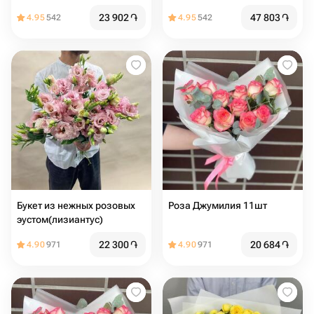
23 902
֏
47 803
֏
4.95
542
4.95
542
Букет из нежных розовых
Роза Джумилия 11шт
эустом(лизиантус)
22 300
֏
20 684
֏
4.90
971
4.90
971