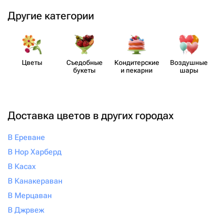
Другие категории
Цветы
Съедобные
Кондит​ерские
Воздушные
букеты
и пекарни
шары
Доставка цветов в других городах
В Ереване
В Нор Харберд
В Касах
В Канакераван
В Мерцаван
В Джрвеж