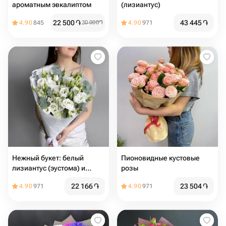
ароматным эвкалиптом
(лизиантус)
22 500
֏
43 445
֏
4.90
845
30 000
֏
4.90
971
Нежный букет: белый
Пионовидные кустовые
лизиантус (эустома) и
розы
эвкалипт
22 166
֏
23 504
֏
4.90
971
4.90
971