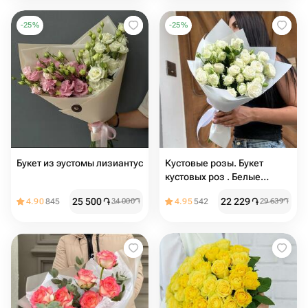
-
25
%
-
25
%
Букет из эустомы лизиантус
Кустовые розы. Букет
кустовых роз . Белые
кустовые розы
25 500
֏
22 229
֏
4.90
845
34 000
֏
4.95
542
29 639
֏