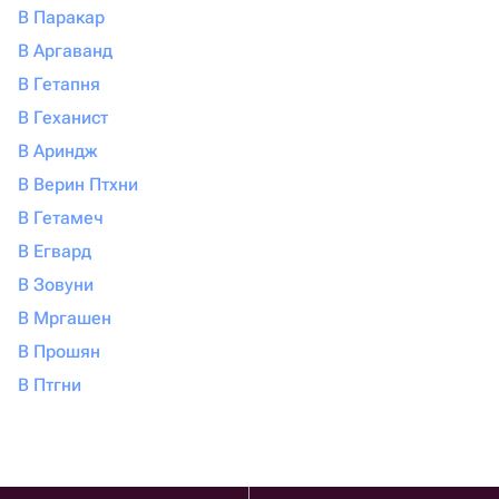
В Паракар
В Аргаванд
В Гетапня
В Геханист
В Ариндж
В Верин Птхни
В Гетамеч
В Егвард
В Зовуни
В Мргашен
В Прошян
В Птгни