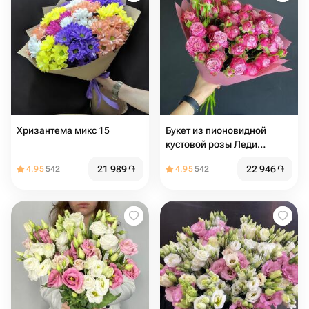
Хризантема микс 15
Букет из пионовидной
кустовой розы Леди
Бомбастик
21 989
֏
22 946
֏
4.95
542
4.95
542