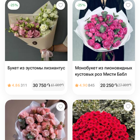
-
25
%
-
25
%
Букет из эустомы лизиантус
Монобукет из пионовидных
кустовых роз Мисти Бабл
30 750
֏
20 250
֏
4.86
311
41 000
֏
4.90
845
27 000
֏