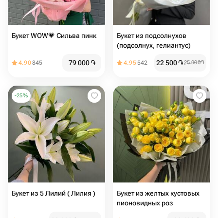
Букет WOW💗 Сильва пинк
Букет из подсолнухов
(подсолнух, гелиантус)
79 000
֏
22 500
֏
4.90
845
4.95
542
25 000
֏
-
25
%
Букет из 5 Лилий ( Лилия )
Букет из желтых кустовых
пионовидных роз