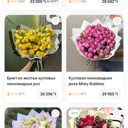
33 000
֏
28 682
֏
4.95
542
44 000
֏
4.95
542
Букет из желтых кустовых
Кустовая пионовидная
пионовидных роз
роза Misty Bubbles
26 596
֏
39 955
֏
4.90
971
4.90
971
-
25
%