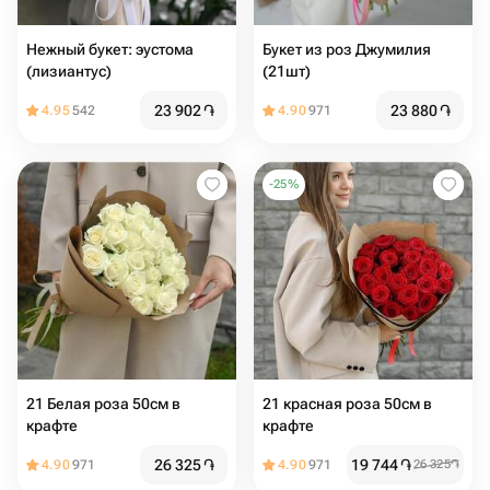
Нежный букет: эустома
Букет из роз Джумилия
(лизиантус)
(21шт)
23 902
֏
23 880
֏
4.95
542
4.90
971
-
25
%
21 Белая роза 50см в
21 красная роза 50см в
крафте
крафте
26 325
֏
19 744
֏
4.90
971
4.90
971
26 325
֏