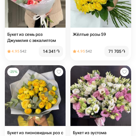
Букет из семь роз
Жёлтые розы 59
Джумилия с эвкалиптом
14 341
֏
71 705
֏
4.95
542
4.95
542
-
25
%
Букет из пионовидных роз с
Букет из эустома