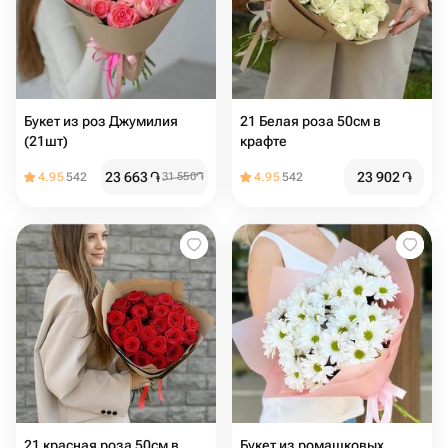
Букет из роз Джумилия
21 Белая роза 50см в
(21шт)
крафте
23 663
֏
23 902
֏
4.95
542
31 550
֏
4.95
542
21 красная роза 50см в
Букет из ромашковых