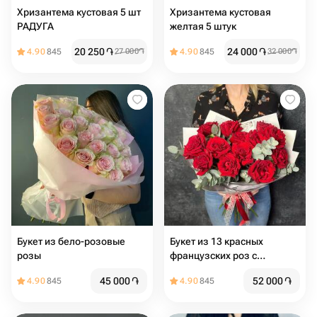
Хризантема кустовая 5 шт
Хризантема кустовая
РАДУГА
желтая 5 штук
20 250
֏
24 000
֏
4.90
845
27 000
֏
4.90
845
32 000
֏
Букет из бело-розовые
Букет из 13 красных
розы
французских роз с
эвкалиптом
45 000
֏
52 000
֏
4.90
845
4.90
845