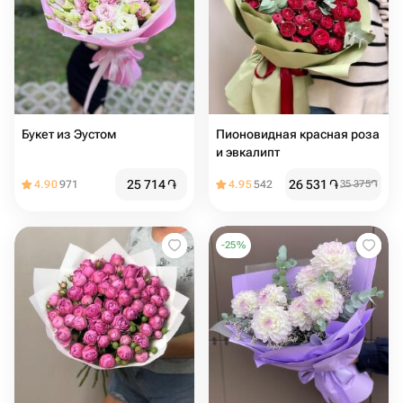
Букет из Эустом
Пионовидная красная роза
и эвкалипт
25 714
֏
26 531
֏
4.90
971
4.95
542
35 375
֏
-
25
%