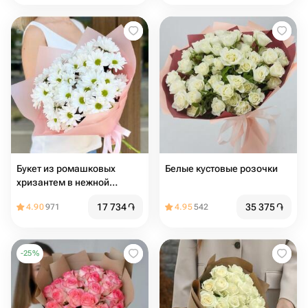
Букет из ромашковых
Белые кустовые розочки
хризантем в нежной
упаковке
17 734
֏
35 375
֏
4.90
971
4.95
542
-
25
%