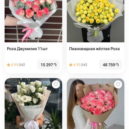
Роза Джумилия 11шт
Пиановидная жёлтая Роза
15 297
֏
48 759
֏
4.95
542
4.95
542