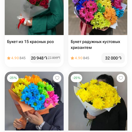
Букет из 15 красных роз
Букет радужных кустовых
хризантем
20 948
֏
32 000
֏
4.90
845
27 930
֏
4.90
845
-
25
%
-
25
%