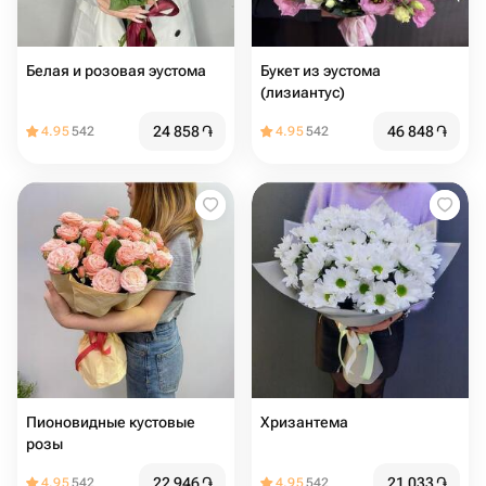
Белая и розовая эустома
Букет из эустома
(лизиантус)
24 858
֏
46 848
֏
4.95
542
4.95
542
Пионовидные кустовые
Хризантема
розы
22 946
֏
21 033
֏
4.95
542
4.95
542