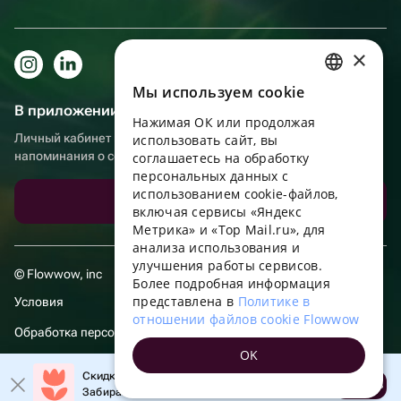
×
Мы используем сookie
RUSSIAN
В приложении еще удобнее!
Нажимая ОК или продолжая
ENGLISH
Личный кабинет получателя, больше бонусов за покупки и
использовать сайт, вы
напоминания о событиях
UKRAINIAN
соглашаетесь на обработку
персональных данных с
PORTUGUESE
использованием cookie-файлов,
Скачать приложение
включая сервисы «Яндекс
SPANISH
Метрика» и «Top Mail.ru», для
анализа использования и
HUNGARIAN
улучшения работы сервисов.
© Flowwow, inc
ITALIAN
Более подробная информация
представлена в
Политике в
Условия
FRENCH
отношении файлов cookie Flowwow
Обработка персональных данных
TURKISH
OK
GERMAN
Скидка 20% на первый заказ!
Открыть
Забирайте промокод в приложении!
POLISH