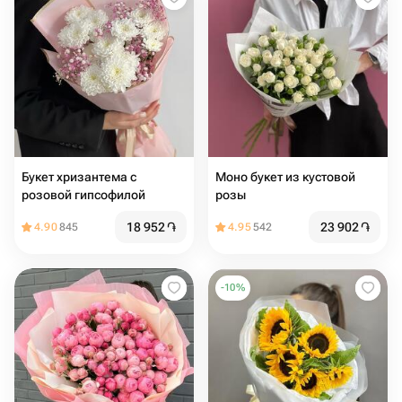
Букет хризантема с
Моно букет из кустовой
розовой гипсофилой
розы
18 952
֏
23 902
֏
4.90
845
4.95
542
-
10
%