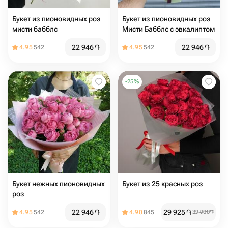
Букет из пионовидных роз
Букет из пионовидных роз
мисти бабблс
Мисти Бабблс с эвкалиптом
22 946
֏
22 946
֏
4.95
542
4.95
542
-
25
%
Букет нежных пионовидных
Букет из 25 красных роз
роз
22 946
֏
29 925
֏
4.95
542
4.90
845
39 900
֏