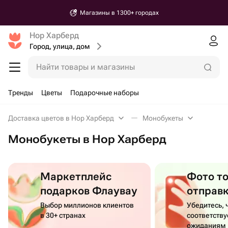
Магазины в 1300+ городах
Нор Харберд
Город, улица, дом
Найти товары и магазины
Тренды
Цветы
Подарочные наборы
Доставка цветов в Нор Харберд
Монобукеты
Монобукеты в Нор Харберд
Маркетплейс
Фото т
подарков Флаувау
отправ
Выбор миллионов клиентов
Убедитесь, 
в 30+ странах
соответств
ожиданиям