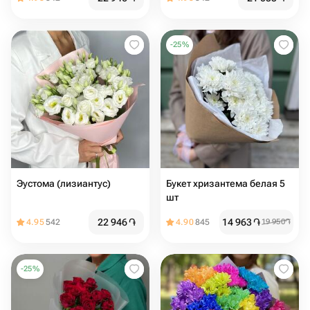
-
25
%
Эустома (лизиантус)
Букет хризантема белая 5
шт
22 946
֏
14 963
֏
4.95
542
4.90
845
19 950
֏
-
25
%