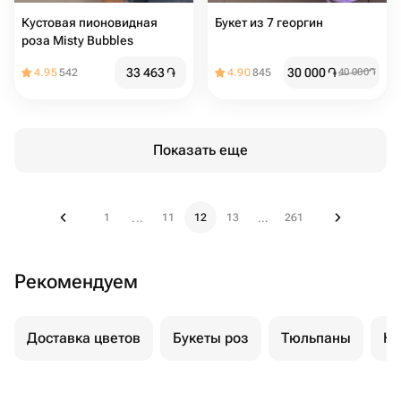
Кустовая пионовидная
Букет из 7 георгин
роза Misty Bubbles
33 463
֏
30 000
֏
4.95
542
4.90
845
40 000
֏
Показать еще
1
11
12
13
261
...
...
Рекомендуем
Доставка цветов
Букеты роз
Тюльпаны
Ку