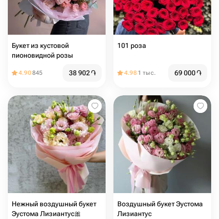
Букет из кустовой
101 роза
пионовидной розы
38 902
֏
69 000
֏
4.90
845
4.98
1 тыс.
Нежный воздушный букет
Воздушный букет Эустома
Эустома Лизиантус🎀
Лизиантус