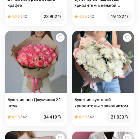
крафте
хризантем в нежной
упаковке
23 902
֏
19 122
֏
4.95
542
4.95
542
Букет из роз Джумилия 31
Букет из кустовой
штук
хризантемы с эвкалиптом
Нежность прикосновения
34 419
֏
21 033
֏
4.95
542
4.95
542