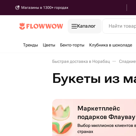
Магазины в 1300+ городах
Каталог
Найти това
Тренды
Цветы
Бенто-торты
Клубника в шоколаде
Быстрая доставка в Норабац
Сладкие
Букеты из м
Маркетплейс
подарков Флаувау
Выбор миллионов клиентов в
странах