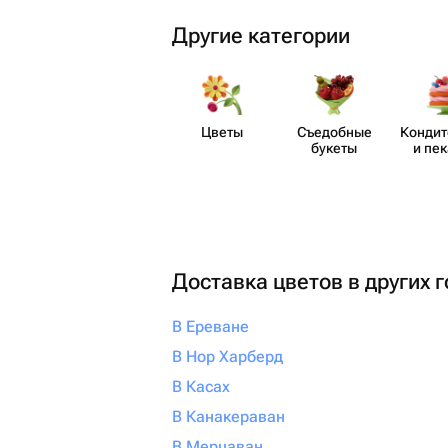
Другие категории
Цветы
Съедобные
Кондит
букеты
и пе
Доставка цветов в других 
В Ереване
В Нор Харберд
В Касах
В Канакераван
В Мерцаван