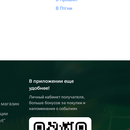
В Птгни
В приложении еще
удобнее!
Личный кабинет получателя,
больше бонусов за покупки и
 магазин
напоминания о событиях
кции
rt”