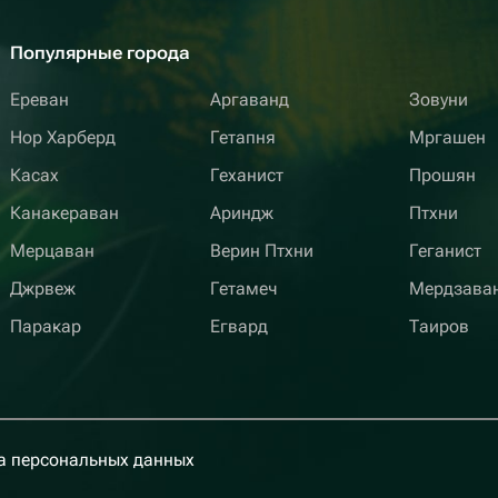
Популярные города
Ереван
Аргаванд
Зовуни
Нор Харберд
Гетапня
Мргашен
Касах
Геханист
Прошян
Канакераван
Ариндж
Птхни
Мерцаван
Верин Птхни
Геганист
Джрвеж
Гетамеч
Мердзава
Паракар
Егвард
Таиров
а персональных данных