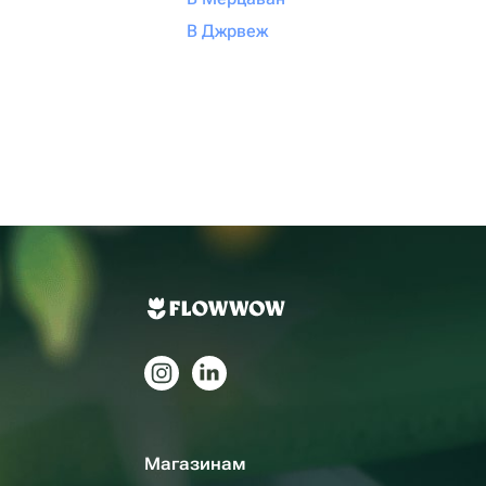
В Джрвеж
Магазинам