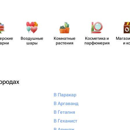
​ерские
Воздушные
Комнатные
Косметика и
Магази
карни
шары
растения
парф​юмерия
и к
городах
В Паракар
В Аргаванд
В Гетапня
В Геханист
В Ариндж