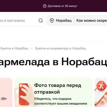
Доставка от 30 минут
ры и магазины
Норабац
Как можно скор
 букеты в Норабац
Букеты из мармелада в Норабац
армелада в Нораба
Фото товара перед
отправкой
 30+
Убедитесь, что подарок
соответствует вашим ожиданиям