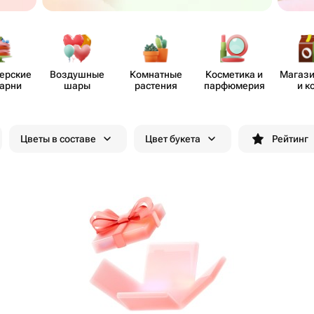
​ерские
Воздушные
Комнатные
Косметика и
Магази
карни
шары
растения
парф​юмерия
и к
Цветы в составе
Цвет букета
Рейтинг