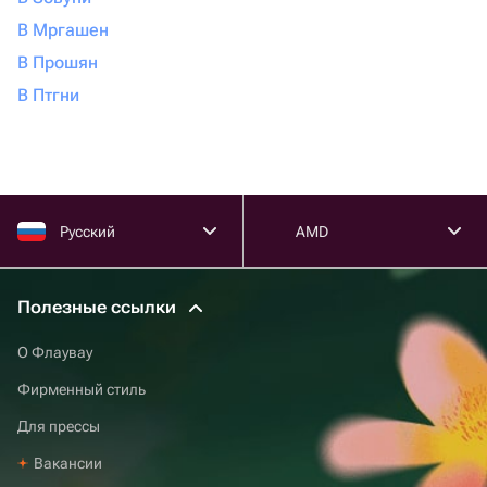
В Мргашен
В Прошян
В Птгни
Русский
AMD
Полезные ссылки
О Флаувау
Фирменный стиль
Для прессы
Вакансии