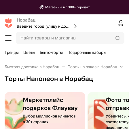
Магазины в 1300+ городах
Норабац
Введите город, улицу и дом доставки
Найти товары и магазины
Тренды
Цветы
Бенто-торты
Подарочные наборы
Быстрая доставка в Норабац
Торты на заказ в Норабац
Торты Наполеон в Норабац
Маркетплейс
Фото т
подарков Флаувау
отправ
Выбор миллионов клиентов
Убедитесь, 
в 30+ странах
соответств
ожиданиям