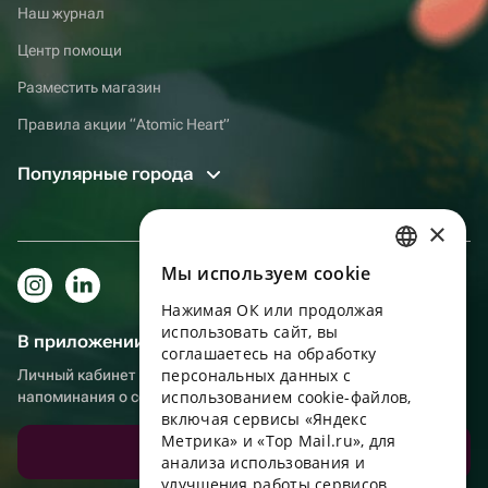
Наш журнал
Центр помощи
Разместить магазин
Правила акции “Atomic Heart”
Популярные города
×
Мы используем сookie
RUSSIAN
Нажимая ОК или продолжая
ENGLISH
использовать сайт, вы
В приложении еще удобнее!
UKRAINIAN
соглашаетесь на обработку
персональных данных с
Личный кабинет получателя, больше бонусов за покупки и
PORTUGUESE
использованием cookie-файлов,
напоминания о событиях
включая сервисы «Яндекс
SPANISH
Метрика» и «Top Mail.ru», для
Скачать приложение
анализа использования и
HUNGARIAN
улучшения работы сервисов.