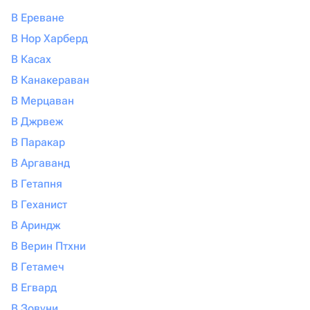
В Ереване
В Нор Харберд
В Касах
В Канакераван
В Мерцаван
В Джрвеж
В Паракар
В Аргаванд
В Гетапня
В Геханист
В Ариндж
В Верин Птхни
В Гетамеч
В Егвард
В Зовуни