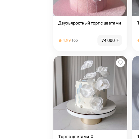
Двухьяростный торт с цветами
74 000
֏
4.99
165
Торт с цветами 🌷