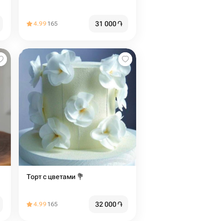
31 000
֏
4.99
165
Торт с цветами 💐
32 000
֏
4.99
165