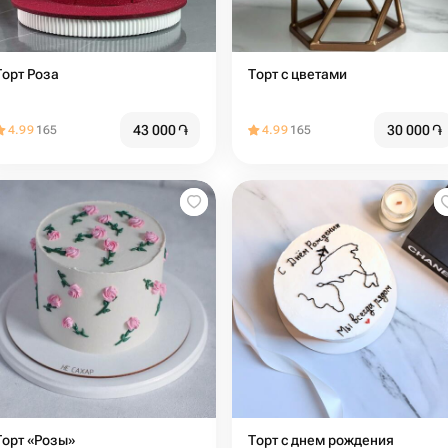
Торт Роза
Торт с цветами
43 000
֏
30 000
֏
4.99
165
4.99
165
Торт «Розы»
Торт с днем рождения