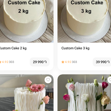
Custom Cake 2 kg
Custom Cake 3 kg
29 990
֏
39 990
֏
4.92
303
4.92
303