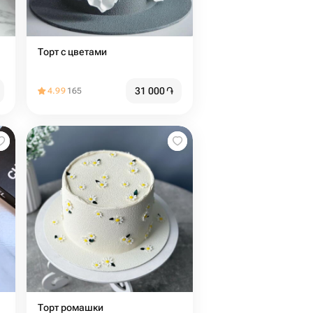
Торт с цветами
31 000
֏
4.99
165
Торт ромашки