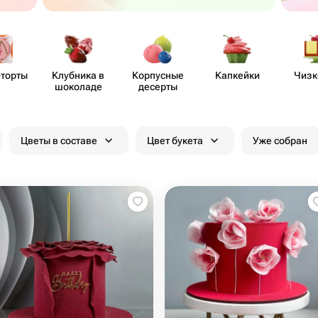
-торты
Клубника в
Корпусные
Капкейки
Чизк
шоколаде
десерты
Цветы в составе
Цвет букета
Уже собран