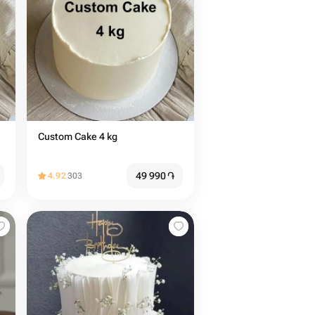
Custom Cake 4 kg
49 990
֏
4.92
303