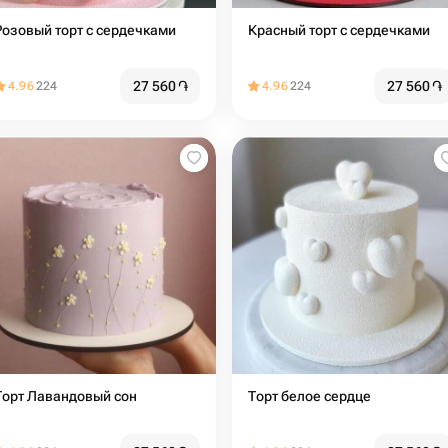
Розовый торт с сердечками
Красный торт с сердечками
27 560
֏
27 560
֏
4.96
224
4.96
224
Торт Лавандовый сон
Торт белое сердце