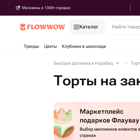
Магазины в 1300+ городах
Каталог
Найти това
Тренды
Цветы
Клубника в шоколаде
Быстрая доставка в Норабац
Торт
Торты на за
Маркетплейс
подарков Флаувау
Выбор миллионов клиентов в
странах