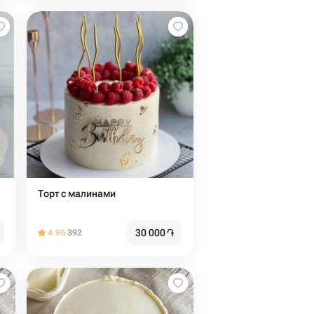
Торт с малинами
30 000
֏
4.96
392