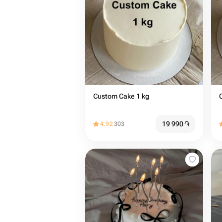
Custom Cake 1 kg
19 990
֏
4.92
303