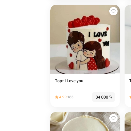
Торт I Love you ️
34 000
֏
4.99
165