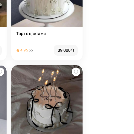
Торт с цветами
39 000
֏
4.95
55