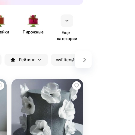
ейки
Пирожные
Еще
категории
Рейтинг
cv/filters/name_fast_delivery
Скид