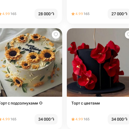
28 000
֏
27 000
֏
4.99
165
4.99
165
Торт с подсолнухами 🌻
Торт с цветами
34 000
֏
34 000
֏
4.99
165
4.99
165