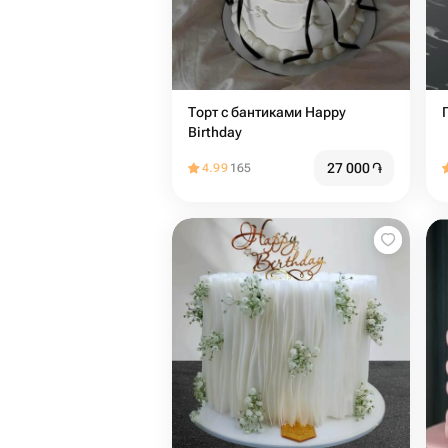
Торт с бантиками Happy
Birthday
27 000
֏
4.99
165