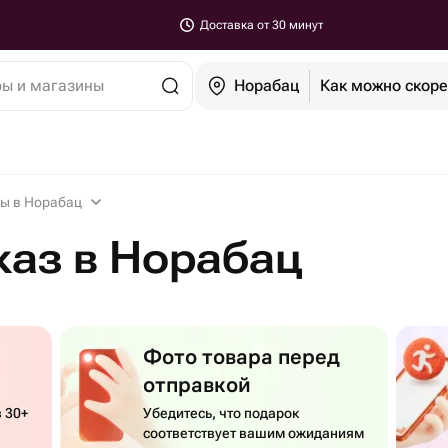
Доставка от 30 минут
ры и магазины
Норабац
Как можно скор
ы в Норабац
каз в Норабац
Фото товара перед
отправкой
 30+
Убедитесь, что подарок
соответствует вашим ожиданиям