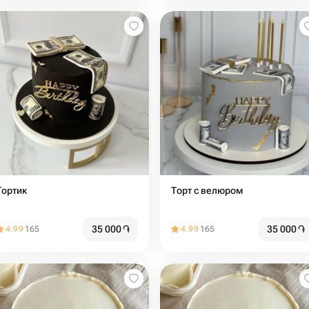
Тортик
Торт с велюром
35 000
֏
35 000
֏
4.99
165
4.99
165