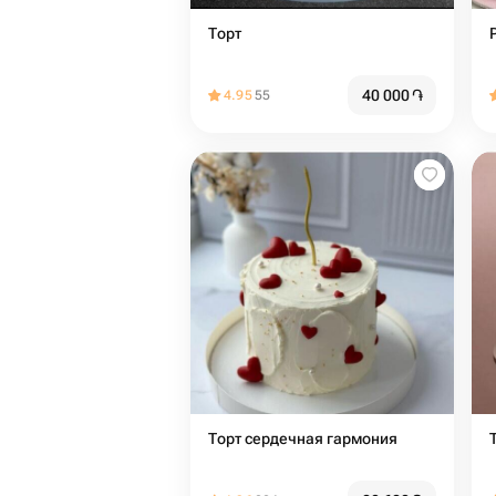
Торт
40 000
֏
4.95
55
Торт сердечная гармония