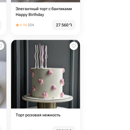
Элегантный торт с бантиками
Happy Birthday
27 560
֏
4.96
224
Торт розовая нежность