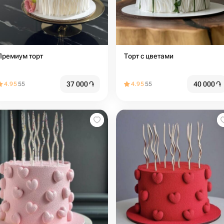
Премиум торт
Торт с цветами
37 000
֏
40 000
֏
4.95
55
4.95
55