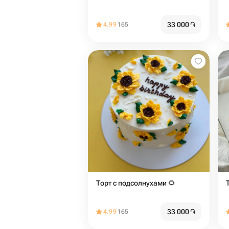
33 000
֏
4.99
165
Торт с подсолнухами 🌻
33 000
֏
4.99
165