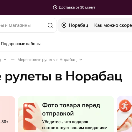
Доставка от 30 минут
ры и магазины
Норабац
Как можно скор
Подарочные наборы
ц
Меренговые рулеты в Норабац
 рулеты в Норабац
Фото товара перед
отправкой
 30+
Убедитесь, что подарок
соответствует вашим ожиданиям