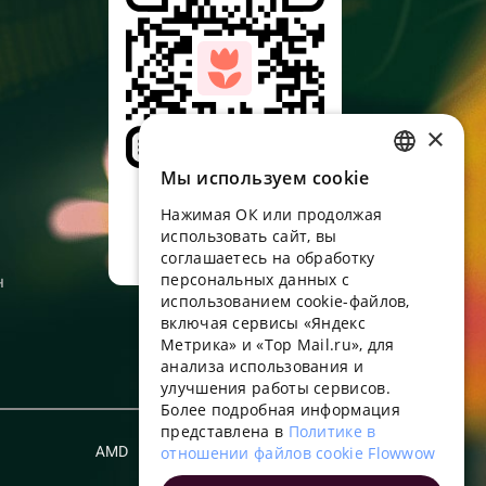
×
Мы используем сookie
RUSSIAN
Наведите камеру,
скачайте
Нажимая ОК или продолжая
ENGLISH
приложение
использовать сайт, вы
UKRAINIAN
соглашаетесь на обработку
персональных данных с
н
PORTUGUESE
использованием cookie-файлов,
включая сервисы «Яндекс
SPANISH
Метрика» и «Top Mail.ru», для
анализа использования и
HUNGARIAN
улучшения работы сервисов.
ITALIAN
Более подробная информация
представлена в
Политике в
FRENCH
AMD
отношении файлов cookie Flowwow
Русский
TURKISH