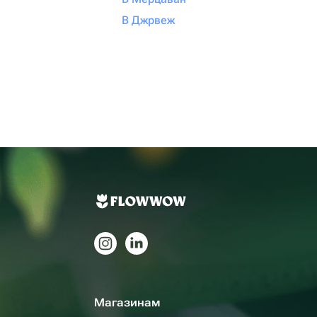
В Джрвеж
Магазинам