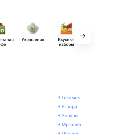
ны чая
Украшения
Вкусные
Декор
Аксе​
офе
наборы
В Гетамеч
В Егвард
В Зовуни
В Мргашен
В Прошян