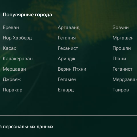
Популярные города
Ереван
Аргаванд
Зовуни
Нор Харберд
Гетапня
Мргашен
Касах
Геханист
Прошян
Канакераван
Ариндж
Птхни
Мерцаван
Верин Птхни
Геганист
Джрвеж
Гетамеч
Мердзава
Паракар
Егвард
Таиров
а персональных данных