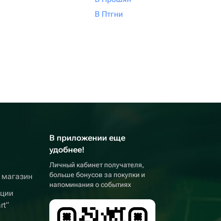
В Птгни
В приложении еще
удобнее!
Личный кабинет получателя,
больше бонусов за покупки и
 магазин
напоминания о событиях
кции
rt”