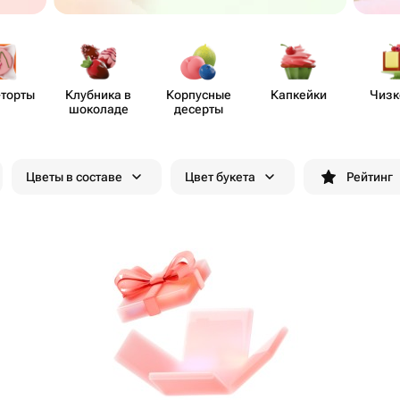
-торты
Клубника в
Корпусные
Капкейки
Чизк
шоколаде
десерты
Цветы в составе
Цвет букета
Рейтинг