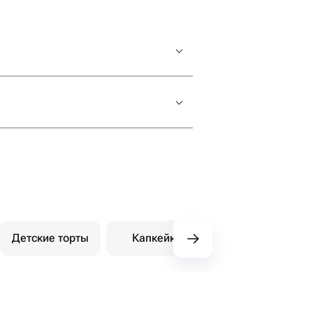
Детские торты
Капкейки
Моти