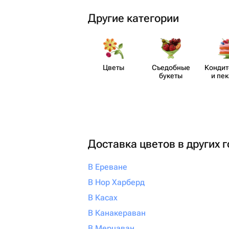
Другие категории
Цветы
Съедобные
Кондит
букеты
и пе
Доставка цветов в других 
В Ереване
В Нор Харберд
В Касах
В Канакераван
В Мерцаван