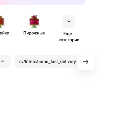
ейки
Пирожные
Еще
категории
cv/filters/name_fast_delivery
Скидки
Бону