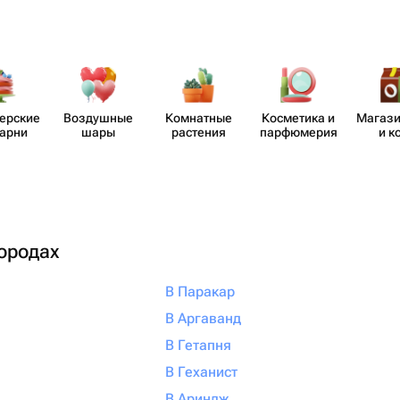
​ерские
Воздушные
Комнатные
Косметика и
Магази
карни
шары
растения
парф​юмерия
и к
городах
В Паракар
В Аргаванд
В Гетапня
В Геханист
В Ариндж