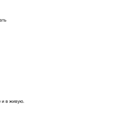
ать
ц на фото такие же и в живую.