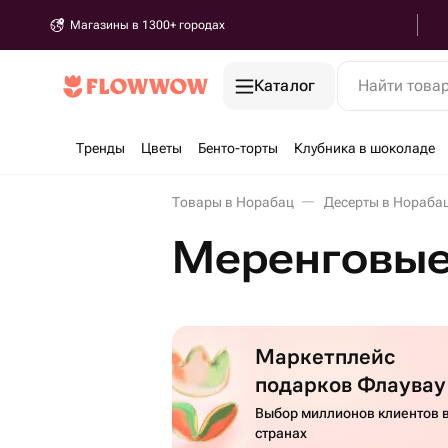
Магазины в 1300+ городах
Каталог
Найти това
Тренды
Цветы
Бенто-торты
Клубника в шоколаде
Товары в Норабац
Десерты в Нораба
Меренговые
Маркетплейс
подарков Флаувау
Выбор миллионов клиентов в
странах