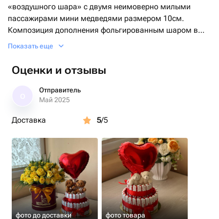
«воздушного шара» с двумя неимоверно милыми
пассажирами мини медведями размером 10см.
Композиция дополнения фольгированным шаром в
форме красного сердца. Подойдет в подарок на день
Показать еще
Валентина, 8 марта, день рождения.
Милый, уютный подарок.
Оценки и отзывы
Отправитель
О
Май 2025
Доставка
5
/5
фото до доставки
фото товара