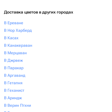
Доставка цветов в других городах
В Ереване
В Нор Харберд
В Касах
В Канакераван
В Мерцаван
В Джрвеж
В Паракар
В Аргаванд
В Гетапня
В Геханист
В Ариндж
В Верин Птхни