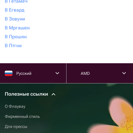
В Гетамеч
В Егвард
В Зовуни
В Мргашен
В Прошян
В Птгни
Русский
AMD
Полезные ссылки
О Флаувау
Фирменный стиль
Для прессы