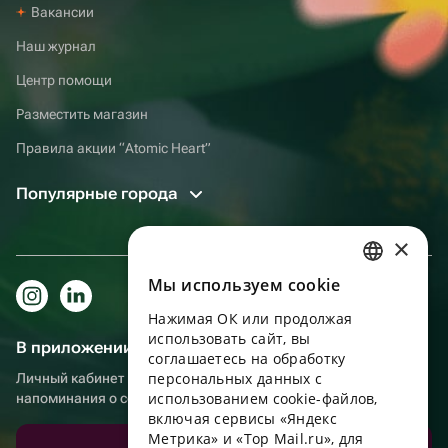
Вакансии
Наш журнал
Центр помощи
Разместить магазин
Правила акции “Atomic Heart”
Популярные города
×
Мы используем сookie
RUSSIAN
Нажимая ОК или продолжая
ENGLISH
использовать сайт, вы
В приложении еще удобнее!
UKRAINIAN
соглашаетесь на обработку
персональных данных с
Личный кабинет получателя, больше бонусов за покупки и
PORTUGUESE
использованием cookie-файлов,
напоминания о событиях
включая сервисы «Яндекс
SPANISH
Метрика» и «Top Mail.ru», для