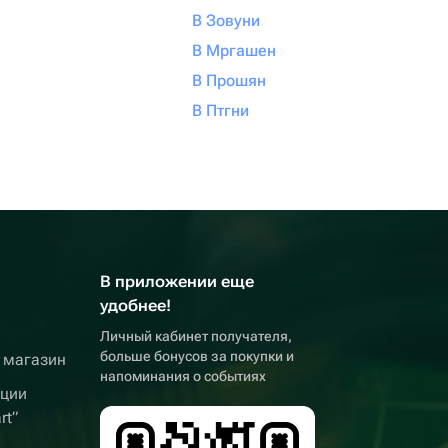
В Зовуни
В Мргашен
В Прошян
В Птгни
В приложении еще
удобнее!
Личный кабинет получателя,
больше бонусов за покупки и
 магазин
напоминания о событиях
кции
rt”