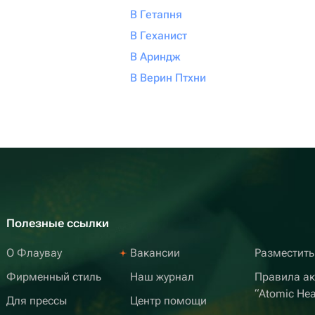
В Гетапня
В Геханист
В Ариндж
В Верин Птхни
Полезные ссылки
О Флаувау
Вакансии
Разместить
Фирменный стиль
Наш журнал
Правила а
“Atomic Hea
Для прессы
Центр помощи