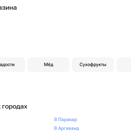
азина
адости
Мёд
Сухофрукты
х городах
В Паракар
В Аргаванд