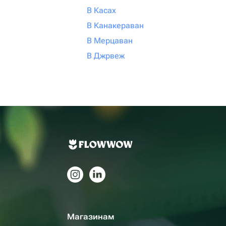
В Касах
В Канакераван
В Мерцаван
В Джрвеж
Магазинам