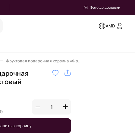
Фото до доставки
AMD
Фруктовая подарочная корзина «Фруктовый шторм» в Ереване
дарочная
ктовый
%
)
авить в корзину