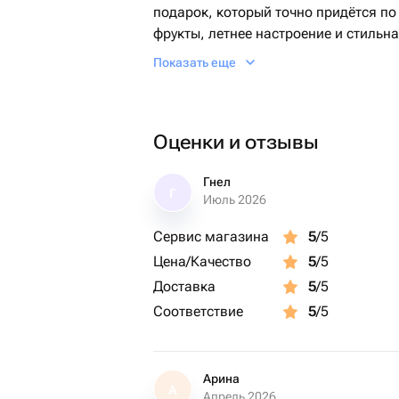
подарок, который точно придётся по
фрукты, летнее настроение и стильн
витаминов и прекрасного настроени
Показать еще
Оценки и отзывы
Гнел
Г
Июль 2026
Сервис магазина
5
/5
Цена/Качество
5
/5
Доставка
5
/5
Соответствие
5
/5
Арина
А
Апрель 2026