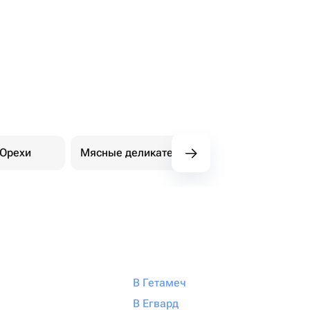
Орехи
Мясные деликатесы
В Гетамеч
В Егвард