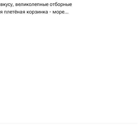
Грейпфрут - 1 шт.
 вкусу, великолепные отборные
ая плетёная корзинка - море
я