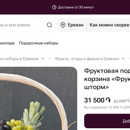
Доставка от 30 минут
ры и магазины
Ереван
Как можно скорее
околаде
Подарочные наборы
ые наборы в Ереване
Фрукты, ягоды и фреши в Ереване
Фруктовая по
корзина «Фру
шторм»
31 500
֏
42 000
֏
Вы сохраните
10 500
֏
(
25
Доб