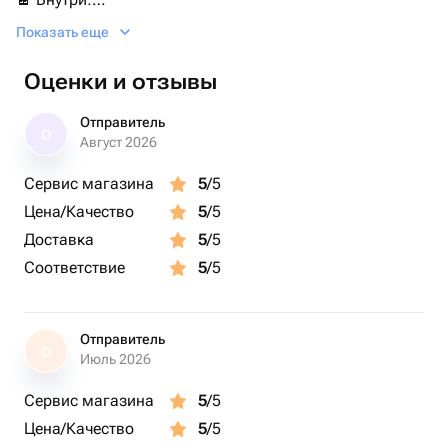
• Kinder Chocolate
Показать еще
• Kinder Bueno
• Kinder Surprise
Оценки и отзывы
• И другие популярные лакомства!
Отправитель
О
Отличный выбор для подарка:
Август 2026
🎉 На День рождения
Сервис магазина
5
/5
💝 14 февраля, День Святого Валентина
Цена/Качество
5
/5
🌸 8 марта
🎄 На Новый год и Рождество
Доставка
5
/5
👩‍👧‍👦 Ребёнку, девушке, парню, сестре, брату, друзьям
Соответствие
5
/5
и коллегам
📍 Доставка по городу | 📦 Самовывоз
Отправитель
О
Июль 2026
Сервис магазина
5
/5
Цена/Качество
5
/5