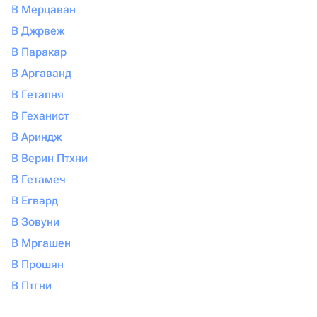
В Мерцаван
В Джрвеж
В Паракар
В Аргаванд
В Гетапня
В Геханист
В Ариндж
В Верин Птхни
В Гетамеч
В Егвард
В Зовуни
В Мргашен
В Прошян
В Птгни