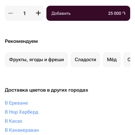
Добавить
25 000
֏
Рекомендуем
Фрукты, ягоды и фреши
Сладости
Мёд
Ор
Доставка цветов в других городах
В Ереване
В Нор Харберд
В Касах
В Канакераван