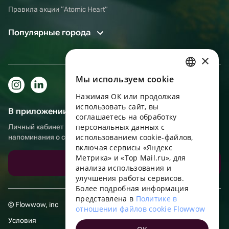
Правила акции “Atomic Heart”
Популярные города
×
Мы используем сookie
RUSSIAN
Нажимая ОК или продолжая
ENGLISH
использовать сайт, вы
В приложении еще удобнее!
UKRAINIAN
соглашаетесь на обработку
персональных данных с
Личный кабинет получателя, больше бонусов за покупки и
PORTUGUESE
использованием cookie-файлов,
напоминания о событиях
включая сервисы «Яндекс
SPANISH
Метрика» и «Top Mail.ru», для
Скачать приложение
анализа использования и
HUNGARIAN
улучшения работы сервисов.
ITALIAN
Более подробная информация
представлена в
Политике в
FRENCH
© Flowwow, inc
отношении файлов cookie Flowwow
TURKISH
Условия