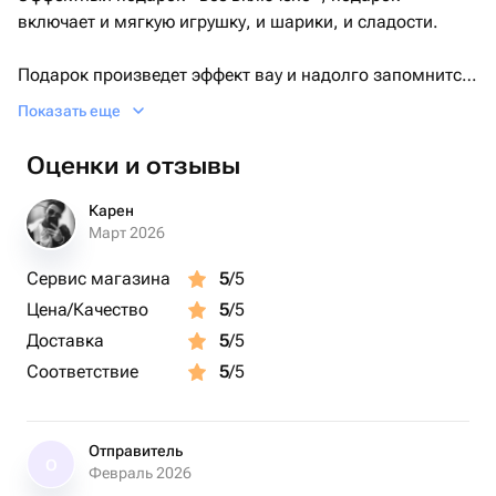
включает и мягкую игрушку, и шарики, и сладости.
Подарок произведет эффект вау и надолго запомнится
Отличный вариант на день влюбленных, на день
Показать еще
рождения и ребенку и взрослому, на 8 марта.
Оценки и отзывы
Карен
Март 2026
Сервис магазина
5
/5
Цена/Качество
5
/5
Доставка
5
/5
Соответствие
5
/5
Отправитель
О
Февраль 2026