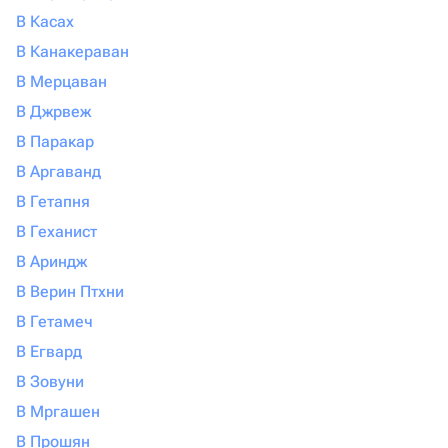
В Касах
В Канакераван
В Мерцаван
В Джрвеж
В Паракар
В Аргаванд
В Гетапня
В Геханист
В Ариндж
В Верин Птхни
В Гетамеч
В Егвард
В Зовуни
В Мргашен
В Прошян