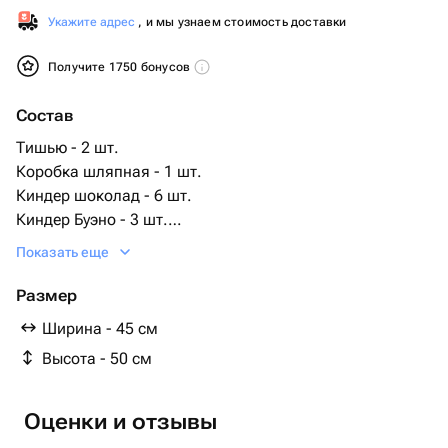
Укажите адрес
, и мы узнаем стоимость доставки
Получите 1750 бонусов
Состав
Тишью - 2 шт.
Коробка шляпная - 1 шт.
Киндер шоколад - 6 шт.
Киндер Буэно - 3 шт.
Мишка тедди - 1 шт.
Показать еще
шары сердце - 1 шт.
конфет мерси 112гр - 1 шт.
Размер
Ширина - 45 см
Высота - 50 см
Оценки и отзывы