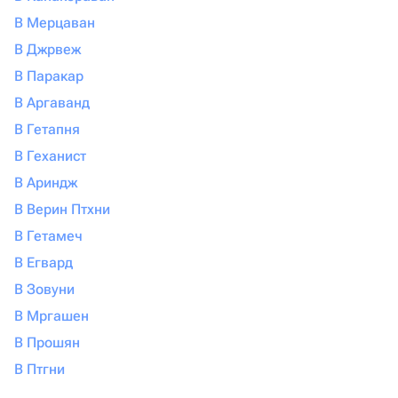
В Мерцаван
В Джрвеж
В Паракар
В Аргаванд
В Гетапня
В Геханист
В Ариндж
В Верин Птхни
В Гетамеч
В Егвард
В Зовуни
В Мргашен
В Прошян
В Птгни