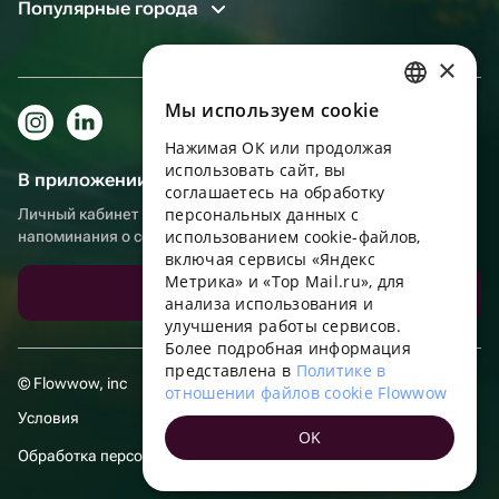
Популярные города
×
Мы используем сookie
RUSSIAN
Нажимая ОК или продолжая
ENGLISH
использовать сайт, вы
В приложении еще удобнее!
UKRAINIAN
соглашаетесь на обработку
персональных данных с
Личный кабинет получателя, больше бонусов за покупки и
PORTUGUESE
использованием cookie-файлов,
напоминания о событиях
включая сервисы «Яндекс
SPANISH
Метрика» и «Top Mail.ru», для
Скачать приложение
анализа использования и
HUNGARIAN
улучшения работы сервисов.
ITALIAN
Более подробная информация
представлена в
Политике в
FRENCH
© Flowwow, inc
отношении файлов cookie Flowwow
TURKISH
Условия
OK
GERMAN
Обработка персональных данных
POLISH