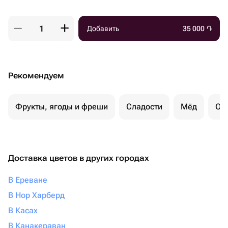
Добавить
35 000
֏
Рекомендуем
Фрукты, ягоды и фреши
Сладости
Мёд
Ор
Доставка цветов в других городах
В Ереване
В Нор Харберд
В Касах
В Канакераван